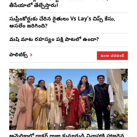
తీసేయాలో తేల్చేస్తారు!
సుప్రీంకోర్టుకు చేరిన రైతులు Vs Lay’s చిప్స్‌ కేసు,
అసలేం జరిగింది?
మనిషి మాట రహస్యం పక్షి పాటలో ఉందా?
ఇంకా చదవండి
పాలిటిక్స్
అమెరికాలో డాక్టర్ రాజా కుమారుడి వివాహానికి హాజరైన