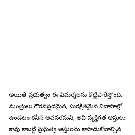
అయితే ప్రభుత్వం ఈ విమర్శలను కొట్టిపారేస్తోంది.
మంత్రులు గౌరవప్రదమైన, సురక్షితమైన నివాసాల్లో
ఉండటం కనీస అవసరమని, అవి వ్యక్తిగత ఆస్తులు
కావు కాబట్టి ప్రభుత్వ ఆస్తులను కాపాడుకోవాల్సిన