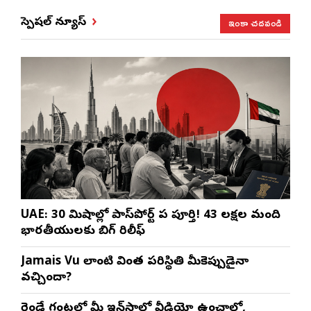
ఇంకా చదవండి
స్పెషల్ న్యూస్
UAE: 30 నిమిషాల్లో పాస్‌పోర్ట్ పని పూర్తి! 43 లక్షల మంది
భారతీయులకు బిగ్ రిలీఫ్
Jamais Vu లాంటి వింత పరిస్థితి మీకెప్పుడైనా
వచ్చిందా?
రెండే గంటల్లో మీ ఇన్‌స్టాలో వీడియో ఉంచాలో,