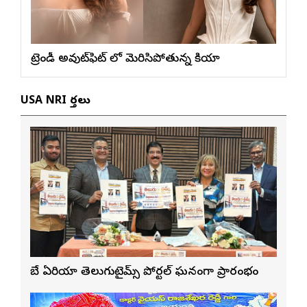
ట్రెండీ అవుట్‌ఫిట్ లో మెరిసిపోతున్న కియారా
USA NRI వార్తలు
బే ఏరియా తెలుగుటైమ్స్ పోర్టల్ ఘనంగా ప్రారంభం