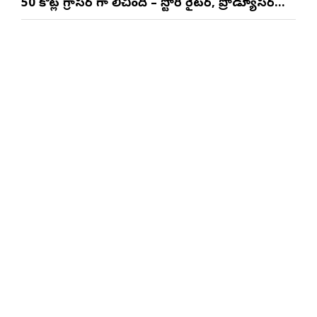
50 కోట్ల గ్రాసర్ గా నిలిచింది – స్టోరీ రైటర్, ప్రొడ్యూసర్
సాయి రాజేష్