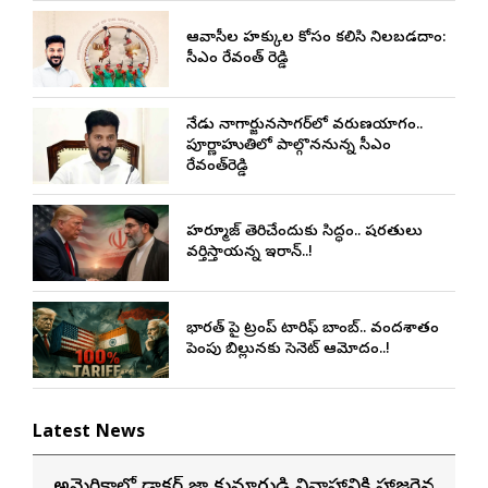
ఆదివాసీల హక్కుల కోసం కలిసి నిలబడదాం:
సీఎం రేవంత్ రెడ్డి
నేడు నాగార్జునసాగర్‌లో వరుణయాగం..
పూర్ణాహుతిలో పాల్గొననున్న సీఎం
రేవంత్‌రెడ్డి
హర్మూజ్ తెరిచేందుకు సిద్ధం.. షరతులు
వర్తిస్తాయన్న ఇరాన్..!
భారత్ పై ట్రంప్ టారిఫ్ బాంబ్.. వందశాతం
పెంపు బిల్లునకు సెనెట్ ఆమోదం..!
Latest News
అమెరికాలో డాక్టర్ రాజా కుమారుడి వివాహానికి హాజరైన