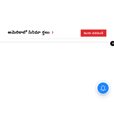
ఇంకా చదవండి
అమెరికాలో సినిమా వార్తలు
రాజమహేంద్రవరం కారు ప్రమాద
ఘటన – వైద్య విద్యార్థిని ప్రియాంక
మృతి
రాజమౌళి ‘వారణాసి’ తర్వాత… ప్రియాంక చోప్రా నెక్స్ట్
మూవీ ఫిక్స్!