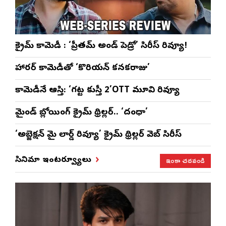
క్రైమ్ కామెడీ : ‘ప్రీతమ్ అండ్ పెడ్రో’ సిరీస్ రివ్యూ!
హారర్ కామెడీతో ‘కొరియన్ కనకరాజు’
కామెడీనే ఆస్తి: ‘గట్ట కుస్తీ 2’OTT మూవి రివ్యూ
మైండ్ బ్లోయింగ్ క్రైమ్ థ్రిల్లర్.. ‘దంధా’
‘అబ్జెక్ష‌న్ మై లార్డ్ రివ్యూ’ క్రైమ్ థ్రిల్ల‌ర్ వెబ్ సిరీస్
ఇంకా చదవండి
సినిమా ఇంటర్వ్యూలు