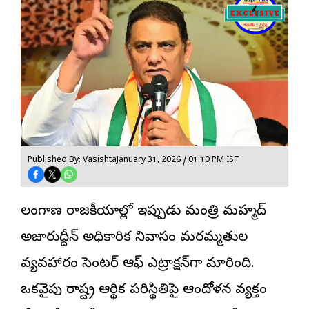
Published By: Vasishta
January 31, 2026 / 01:10 PM IST
తెలంగాణ రాజకీయాల్లో ఇప్పుడు మంత్రి మహ్మద్
అజారుద్దీన్ అధికారిక నివాసం మరమ్మతుల
వ్యవహారం సెంటర్ ఆఫ్ ఎట్రాక్షన్‌గా మారింది.
ఒకవైపు రాష్ట్ర ఆర్థిక పరిస్థితిపై ఆందోళన వ్యక్తం