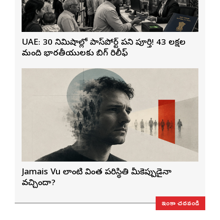
UAE: 30 నిమిషాల్లో పాస్‌పోర్ట్ పని పూర్తి! 43 లక్షల
మంది భారతీయులకు బిగ్ రిలీఫ్
Jamais Vu లాంటి వింత పరిస్థితి మీకెప్పుడైనా
వచ్చిందా?
ఇంకా చదవండి