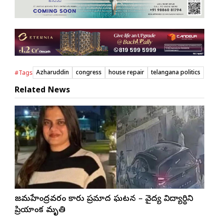
Azharuddin
congress
house repair
telangana politics
#Tags
Related News
రాజమహేంద్రవరం కారు ప్రమాద ఘటన – వైద్య విద్యార్థిని
ప్రియాంక మృతి