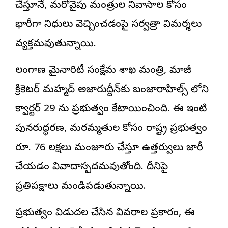
చేస్తూనే, మరోవైపు మంత్రుల నివాసాల కోసం
భారీగా నిధులు వెచ్చించడంపై సర్వత్రా విమర్శలు
వ్యక్తమవుతున్నాయి.
తెలంగాణ మైనారిటీ సంక్షేమ శాఖ మంత్రి, మాజీ
క్రికెటర్ మహ్మద్ అజారుద్దీన్‌కు బంజారాహిల్స్ లోని
క్వార్టర్ 29 ను ప్రభుత్వం కేటాయించింది. ఈ ఇంటి
పునరుద్ధరణ, మరమ్మతుల కోసం రాష్ట్ర ప్రభుత్వం
రూ. 76 లక్షలు మంజూరు చేస్తూ ఉత్తర్వులు జారీ
చేయడం వివాదాస్పదమవుతోంది. దీనిపై
ప్రతిపక్షాలు మండిపడుతున్నాయి.
ప్రభుత్వం విడుదల చేసిన వివరాల ప్రకారం, ఈ