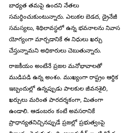
బాధ్యత తమపై ఉందని నేతలు
సమర్థించుకుంటున్నారు. ఎలుకల బెడద, డ్రైనేజీ
సమస్యలు, శిథిలావస్థలో ఉన్న భవనాలను నివాస
యోగ్యంగా మార్చడానికే ఈ నిధులు ఖర్చు
చేస్తున్నామని అధికారులు చెబుతున్నారు.
రాజకీయం అంటేనే ప్రజల మనోభావాలతో
ముడిపడి ఉన్న అంశం. ముఖ్యంగా రాష్ట్రం ఆర్థిక
ఇబ్బందుల్లో ఉన్నప్పుడు పాలకుల జీవనశైలి,
ఖర్చులు మరింత పారదర్శకంగా, మితంగా
ఉండాలి. ఆడంబరం కంటే అవసరానికే
ప్రాధాన్యతనిచ్చినప్పుడే ప్రజల్లో ప్రభుత్వంపై