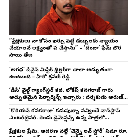
”ప్రేక్షకులు నా కోసం ఖర్చు పెట్టే డబ్బులకు న్యాయం
చేయాలనే లక్ష్యంతో పని చేస్తాను” – ‘దందా’ ఫేమ్ దొర
సాయి తేజ
‘అగధ’ డివైన్ మిస్టిక్ థ్రిల్లర్‌గా చాలా అద్భుతంగా
ఉంటుంది – హీరో శ్రవణ్ రెడ్డి
‘డీసీ’ వైల్డ్ గ్యాంగ్‌స్టర్ కథ. లోకేష్ కనగరాజ్ గారు
అద్భుతమైన పెర్ఫార్మెన్స్ ఇచ్చారు : దర్శకుడు అరుణ్
మాథేశ్వరన్
‘కొరియన్ కనకరాజు’ కడుపుబ్బా నవ్వించే నాన్‌స్టాప్
ఎంటర్‌టైనర్. రెండు డైమెన్షన్స్ ఉన్న పాత్రలో
నటించడం చాలా సంతృప్తినిచ్చింది : వరుణ్ తేజ్
ప్రేక్షకుల ప్రేమ, ఆదరణ వల్లే ‘చెన్నై లవ్ స్టోరీ’ సినిమా రూ.