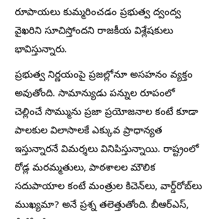
రూపాయలు కుమ్మరించడం ప్రభుత్వ ద్వంద్వ
వైఖరిని సూచిస్తోందని రాజకీయ విశ్లేషకులు
భావిస్తున్నారు.
ప్రభుత్వ నిర్ణయంపై ప్రజల్లోనూ అసహనం వ్యక్తం
అవుతోంది. సామాన్యుడు పన్నుల రూపంలో
చెల్లించే సొమ్మును ప్రజా ప్రయోజనాల కంటే కూడా
పాలకుల విలాసాలకే ఎక్కువ ప్రాధాన్యత
ఇస్తున్నారనే విమర్శలు వినిపిస్తున్నాయి. రాష్ట్రంలో
రోడ్ల మరమ్మతులు, పాఠశాలల మౌలిక
సదుపాయాల కంటే మంత్రుల కిచెన్‌లు, వార్డ్‌రోబ్‌లు
ముఖ్యమా? అనే ప్రశ్న తలెత్తుతోంది. బీఆర్ఎస్,