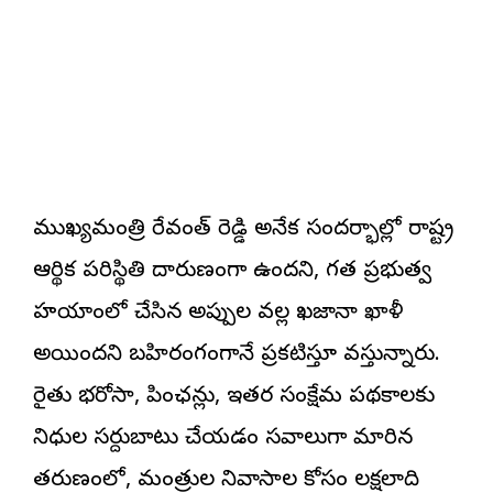
ముఖ్యమంత్రి రేవంత్ రెడ్డి అనేక సందర్భాల్లో రాష్ట్ర
ఆర్థిక పరిస్థితి దారుణంగా ఉందని, గత ప్రభుత్వ
హయాంలో చేసిన అప్పుల వల్ల ఖజానా ఖాళీ
అయిందని బహిరంగంగానే ప్రకటిస్తూ వస్తున్నారు.
రైతు భరోసా, పింఛన్లు, ఇతర సంక్షేమ పథకాలకు
నిధుల సర్దుబాటు చేయడం సవాలుగా మారిన
తరుణంలో, మంత్రుల నివాసాల కోసం లక్షలాది