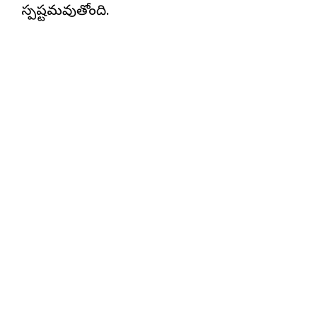
స్పష్టమవుతోంది.