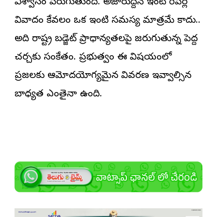
విశ్వాసం పెరుగుతుంది. అజారుద్దీన్ ఇంటి రిపేర్ల
వివాదం కేవలం ఒక ఇంటి సమస్య మాత్రమే కాదు..
అది రాష్ట్ర బడ్జెట్ ప్రాధాన్యతలపై జరుగుతున్న పెద్ద
చర్చకు సంకేతం. ప్రభుత్వం ఈ విషయంలో
ప్రజలకు ఆమోదయోగ్యమైన వివరణ ఇవ్వాల్సిన
బాధ్యత ఎంతైనా ఉంది.