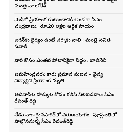
మంత్రి నారా లోకేశ్
మెడికో ప్రియాంక కుటుంబానికి అండగా సీఎం
చంద్రబాబు.. రూ.20 లక్షల ఆర్థిక సాయం
జగన్‌కు ధైర్యం ఉంటే చర్చకు రావాలి : మంత్రి సవిత
సవాల్
వారి కోసం ఎంతటి పోరాటానికైనా సిద్ధం : బాలినేని
రాజమహేంద్రవరం కారు ప్రమాద ఘటన – వైద్య
విద్యార్థిని ప్రియాంక మృతి
ఆదివాసీల హక్కుల కోసం కలిసి నిలబడదాం: సీఎం
రేవంత్ రెడ్డి
నేడు నాగార్జునసాగర్‌లో వరుణయాగం.. పూర్ణాహుతిలో
పాల్గొననున్న సీఎం రేవంత్‌రెడ్డి