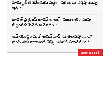
హర్మూజ్ తెరిచేందుకు సిద్ధం.. షరతులు వర్తిస్తాయన్న
ఇరాన్..!
భారత్ పై ట్రంప్ టారిఫ్ బాంబ్.. వందశాతం పెంపు
బిల్లునకు సెనెట్ ఆమోదం..!
ఇరాన్ యుద్ధం మరో ఆఫ్గన్ వార్ ను తలపిస్తోందా..?
ట్రంప్ నకు జాయింట్ చీఫ్స్ జనరల్ సూచనలు..!
ఇంకా చదవండి