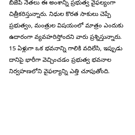
బీజేపీ నేతలు ఈ అంశాన్ని ప్రభుత్వ వైఫల్యంగా
చిత్రీకరిస్తున్నారు. నిధుల కొరత సాకులు చెప్పే
ప్రభుత్వం, మంత్రుల విషయంలో మాత్రం ఎందుకు
ఉదారంగా వ్యవహరిస్తోందని వారు ప్రశ్నిస్తున్నారు.
15 ఏళ్లుగా ఒక భవనాన్ని గాలికి వదిలేసి, ఇప్పుడు
దానిపై భారీగా వెచ్చించడం ప్రభుత్వ భవనాల
నిర్వహణలోని వైఫల్యాన్ని ఎత్తి చూపుతోంది.