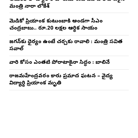
మంత్రి నారా లోకేశ్
మెడికో ప్రియాంక కుటుంబానికి అండగా సీఎం
చంద్రబాబు.. రూ.20 లక్షల ఆర్థిక సాయం
జగన్‌కు ధైర్యం ఉంటే చర్చకు రావాలి : మంత్రి సవిత
సవాల్
వారి కోసం ఎంతటి పోరాటానికైనా సిద్ధం : బాలినేని
రాజమహేంద్రవరం కారు ప్రమాద ఘటన – వైద్య
విద్యార్థిని ప్రియాంక మృతి