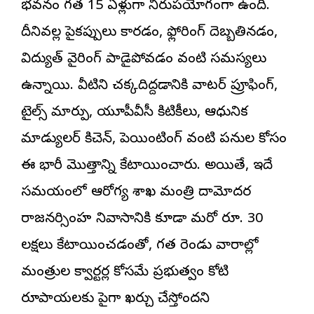
భవనం గత 15 ఏళ్లుగా నిరుపయోగంగా ఉంది.
దీనివల్ల పైకప్పులు కారడం, ఫ్లోరింగ్ దెబ్బతినడం,
విద్యుత్ వైరింగ్ పాడైపోవడం వంటి సమస్యలు
ఉన్నాయి. వీటిని చక్కదిద్దడానికి వాటర్ ప్రూఫింగ్,
టైల్స్ మార్పు, యూపీవీసీ కిటికీలు, ఆధునిక
మాడ్యులర్ కిచెన్, పెయింటింగ్ వంటి పనుల కోసం
ఈ భారీ మొత్తాన్ని కేటాయించారు. అయితే, ఇదే
సమయంలో ఆరోగ్య శాఖ మంత్రి దామోదర
రాజనర్సింహ నివాసానికి కూడా మరో రూ. 30
లక్షలు కేటాయించడంతో, గత రెండు వారాల్లో
మంత్రుల క్వార్టర్ల కోసమే ప్రభుత్వం కోటి
రూపాయలకు పైగా ఖర్చు చేస్తోందని