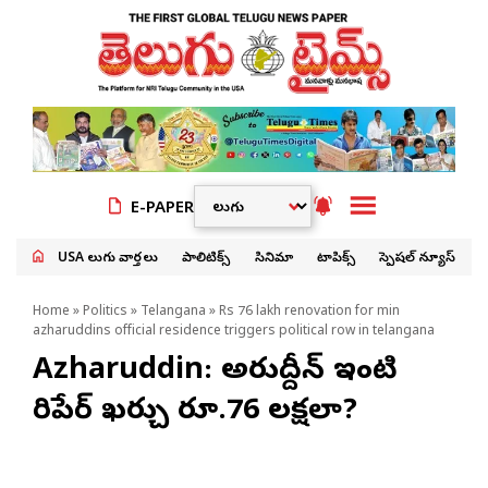
E-PAPER
USA తెలుగు వార్తలు
పాలిటిక్స్
సినిమా
టాపిక్స్
స్పెషల్ న్యూస్
Home
»
Politics
»
Telangana
» Rs 76 lakh renovation for min
azharuddins official residence triggers political row in telangana
Azharuddin: అజారుద్దీన్ ఇంటి
రిపేర్ ఖర్చు రూ.76 లక్షలా?