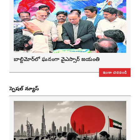
బాల్టిమోర్‌లో ఘనంగా వైఎస్సార్‌ జయంతి
ఇంకా చదవండి
స్పెషల్ న్యూస్