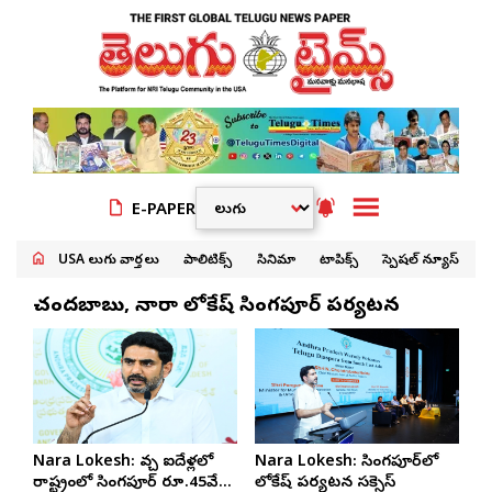
E-PAPER
USA తెలుగు వార్తలు
పాలిటిక్స్
సినిమా
టాపిక్స్
స్పెషల్ న్యూస్
చంద్రబాబు, నారా లోకేష్ సింగపూర్ పర్యటన
Nara Lokesh: వచ్చే ఐదేళ్లలో
Nara Lokesh: సింగపూర్‌లో
రాష్ట్రంలో సింగపూర్ రూ.45వేల
లోకేష్‌ పర్యటన సక్సెస్‌