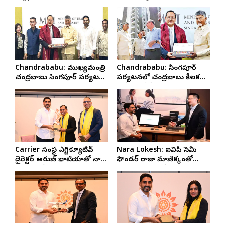
కోట్ల పెట్టుబడులు!
Chandrababu: ముఖ్యమంత్రి
Chandrababu: సింగపూర్
చంద్రబాబు సింగపూర్‌ పర్యటన
పర్యటనలో చంద్రబాబు కీలక
సక్సెస్‌
భేటీలు – ఏపీ అభివృద్ధికి
అంతర్జాతీయ ఆసక్తి..
Carrier సంస్థ ఎగ్జిక్యూటివ్
Nara Lokesh: ఐవిపి సెమీ
డైరెక్టర్ అరుణ్ భాటియాతో నారా
ఫౌండర్ రాజా మాణిక్కంతో
లోకేష్ భేటీ
మంత్రి లోకేష్ భేటీ