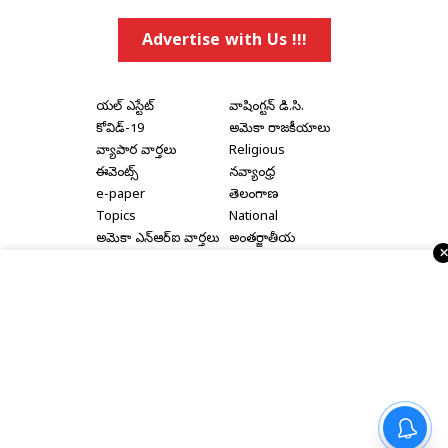
Advertise with Us !!!
రియల్ ఎస్టేట్
వాషింగ్టన్ డి.సి.
కోవిడ్-19
అమెరికా రాజకీయాలు
వ్యాపార వార్తలు
Religious
ఈవెంట్స్
నవ్యాంధ్ర
e-paper
తెలంగాణ
Topics
National
అమెరికా ఎన్‌ఆర్‌ఐ వార్తలు
అంతర్జాతీయ
షాపింగ్
Political Articles
Bay Area
Cinema News
డల్లాస్
సినిమా రివ్యూస్
న్యూ జెర్సీ
సినిమా ఇంటర్వ్యూలు
న్యూ యార్క్
రాజకీయ ఇంటర్వ్యూలు
Home
|
About Us
|
Terms & Conditions
|
Privacy Policy
|
Advertise With Us
|
Disclaimer
|
Contact Us