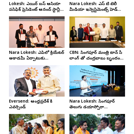
Lokesh: ఎయిర్ బస్ ఆసియా
Nara Lokesh: ఎస్ టి టెలీ
పసిఫిక్ ప్రెసిడెంట్ ఆనంద్ స్టాన్లీతో
మీడియా ఇన్వెస్టిమెంట్స్ హెడ్
మంత్రి లోకేష్ భేటీ
రీతూ మెహ్లావత్ తో లోకేష్ భేటీ
Nara Lokesh: ఎపిలో క్రియేటర్
CBN: సింగపూర్ మంత్రి టాన్ సీ
అకాడమీ ఏర్పాటుకు
లాంగ్ తో చంద్రబాబు బృందం
అవగాహన ఒప్పందం
భేటీ
Eversend: ఆంధ్రప్రదేశ్‌ కి
Nara Lokesh: సింగపూర్
ఎవర్సెండ్‌
తెలుగు డయాస్పోరా
సమావేశంలో మంత్రి లోకేష్