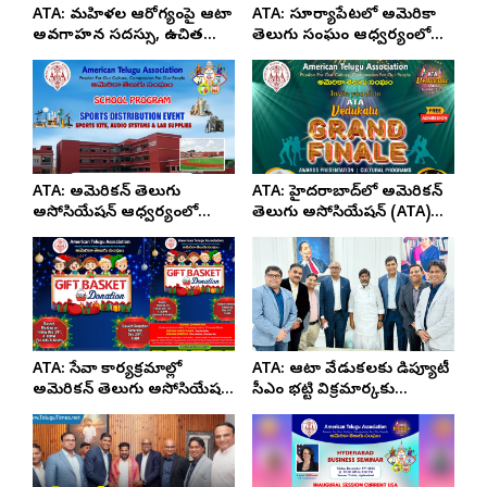
ATA: మహిళల ఆరోగ్యంపై ఆటా
ATA: సూర్యాపేటలో అమెరికా
అవగాహన సదస్సు, ఉచిత
తెలుగు సంఘం ఆధ్వర్యంలో
వైద్య శిబిరం
ఉచిత మెగా హెల్త్ క్యాంప్
ATA: అమెరికన్ తెలుగు
ATA: హైదరాబాద్‌లో అమెరికన్
అసోసియేషన్ ఆధ్వర్యంలో
తెలుగు అసోసియేషన్ (ATA)
సిరిసిల్ల జిల్లాలో సేవా కార్యక్రమం
వేడుకల గ్రాండ్ ఫినాలే
ATA: సేవా కార్యక్రమాల్లో
ATA: ఆటా వేడుకలకు డిప్యూటీ
అమెరికన్ తెలుగు అసోసియేషన్
సీఎం భట్టి విక్రమార్కకు
ముందంజ.. ఘనంగా ‘గిఫ్ట్
ఆహ్వానం
బాస్కెట్ డొనేషన్’