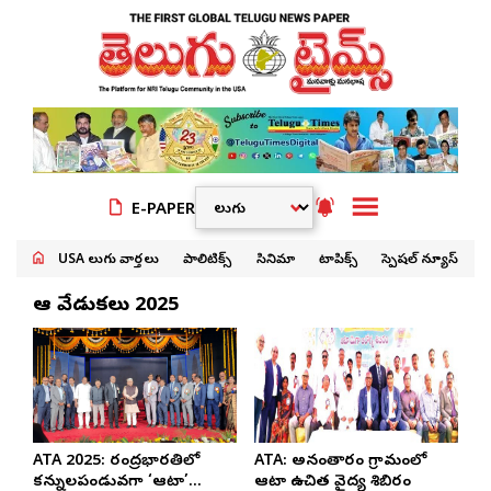
E-PAPER
USA తెలుగు వార్తలు
పాలిటిక్స్
సినిమా
టాపిక్స్
స్పెషల్ న్యూస్
ఆటా వేడుకలు 2025
ATA 2025: రవీంద్రభారతిలో
ATA: అనంతారం గ్రామంలో
కన్నులపండువగా ‘ఆటా’
ఆటా ఉచిత వైద్య శిబిరం