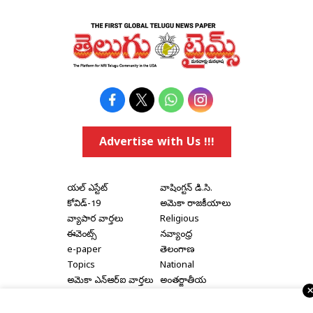
Advertise with Us !!!
రియల్ ఎస్టేట్
వాషింగ్టన్ డి.సి.
కోవిడ్-19
అమెరికా రాజకీయాలు
వ్యాపార వార్తలు
Religious
ఈవెంట్స్
నవ్యాంధ్ర
e-paper
తెలంగాణ
Topics
National
అమెరికా ఎన్‌ఆర్‌ఐ వార్తలు
అంతర్జాతీయ
షాపింగ్
Political Articles
Bay Area
Cinema News