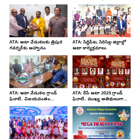
వేడుకలు 2025.. తెలుగు
సంస్కృతి, సేవకు పట్టాభిషేకం
ATA: ఆటా వేడుకలకు త్రిపుర
ATA: సిద్దిపేట, సిరిసిల్ల జిల్లాల్లో
గవర్నర్‌కు ఆహ్వానం
ఆటా కార్యక్రమాలు
ATA: ఆటా వేడుకల గ్రాండ్
ATA: రేపే ఆటా 2025 గ్రాండ్
ఫినాలే.. విజయవంతం
ఫినాలే.. ముఖ్య అతిథులుగా
చేసేందుకు అహర్నిశలు
గవర్నర్లు, డిప్యూటీ సీఎం
శ్రమిస్తున్న బృందం