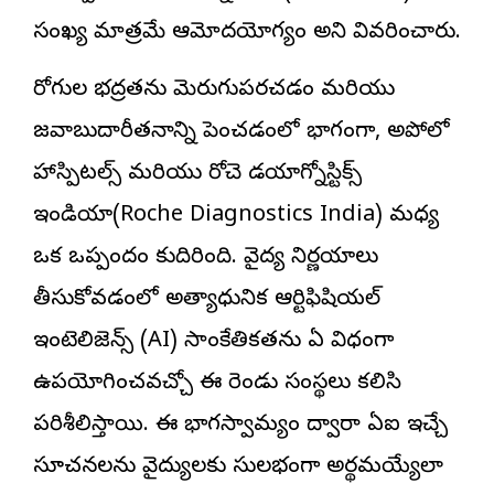
సంఖ్య మాత్రమే ఆమోదయోగ్యం అని వివరించారు.
రోగుల భద్రతను మెరుగుపరచడం మరియు
జవాబుదారీతనాన్ని పెంచడంలో భాగంగా, అపోలో
హాస్పిటల్స్ మరియు రోచె డయాగ్నోస్టిక్స్
ఇండియా(Roche Diagnostics India) మధ్య
ఒక ఒప్పందం కుదిరింది. వైద్య నిర్ణయాలు
తీసుకోవడంలో అత్యాధునిక ఆర్టిఫిషియల్
ఇంటెలిజెన్స్ (AI) సాంకేతికతను ఏ విధంగా
ఉపయోగించవచ్చో ఈ రెండు సంస్థలు కలిసి
పరిశీలిస్తాయి. ఈ భాగస్వామ్యం ద్వారా ఏఐ ఇచ్చే
సూచనలను వైద్యులకు సులభంగా అర్థమయ్యేలా