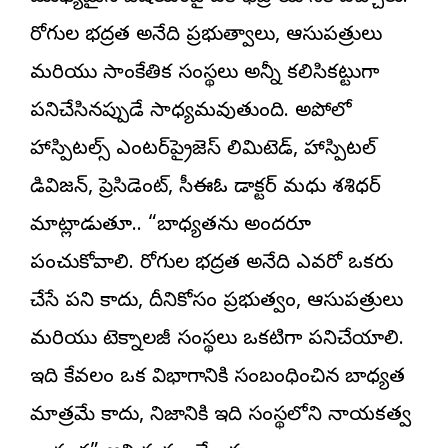
రోగుల భద్రత అనేది ప్రభుత్వాలు, ఆసుపత్రులు
మరియు సాంకేతిక సంస్థలు అన్నీ కలిసికట్టుగా
పనిచేసినప్పుడే సాధ్యమవుతుంది. అపోలో
హాస్పిటల్స్ ఎంటర్‌ప్రైజెస్ లిమిటెడ్, హాస్పిటల్
డివిజన్, ప్రెసిడెంట్, సీఈఓ డాక్టర్ మధు శశిధర్
మాట్లాడుతూ.. “బాధ్యతను అందరూ
పంచుకోవాలి. రోగుల భద్రత అనేది ఎవరో ఒకరు
చేసే పని కాదు, దీనికోసం ప్రభుత్వం, ఆసుపత్రులు
మరియు టెక్నాలజీ సంస్థలు ఒకటిగా పనిచేయాలి.
ఇది కేవలం ఒక విభాగానికి సంబంధించిన బాధ్యత
మాత్రమే కాదు, నిజానికి ఇది సంస్థలోని నాయకత్వ