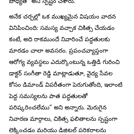
బాధ్యత” అని స్పష్టం చేశారు.
అనేక చర్చల్లో ఒక ముఖ్యమైన విషయం వాదన
వినిపించింది: సమస్య వచ్చాక చికిత్స చేయడం
కంటే, అది రాకముందే నివారించే పద్ధతులకు
మారడం చాలా అవసరం. ప్రపంచవ్యాప్తంగా
ఆరోగ్య వ్యవస్థలు ఎదుర్కొంటున్న ఒత్తిడి గురించి
డాక్టర్ సంగీతా రెడ్డి మాట్లాడుతూ, వైద్య సేవల
కోసం డిమాండ్ విపరీతంగా పెరుగుతోంది, ఇలాంటి
పెద్ద సమస్యలను పాత పద్ధతులతో
పరిష్కరించలేము” అని అన్నారు. మెరుగైన
నివారణ మార్గాలు, చికిత్స ఫలితాలను స్పష్టంగా
లెక్కించడం మరియు డిజిటల్ పరికరాలను