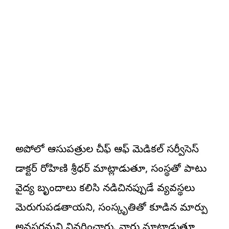
అపోలో ఆసుపత్రుల చీఫ్ ఆఫ్ మెడికల్ సర్వీసెస్
డాక్టర్ రోహిణి శ్రీధర్ మాట్లాడుతూ, సంస్థతో పాటు
వైద్య బృందాలు కలిసి నడిచినప్పుడే వ్యవస్థలు
మెరుగుపడతాయని, సంస్కృతితో కూడిన మార్పు
అవసరమని వివరించారు. వారు మాట్లాడుతూ