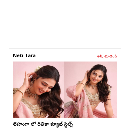
అన్నీ చూడండి
Neti Tara
లెహంగా లో రితికా క్యూట్ స్టిల్స్