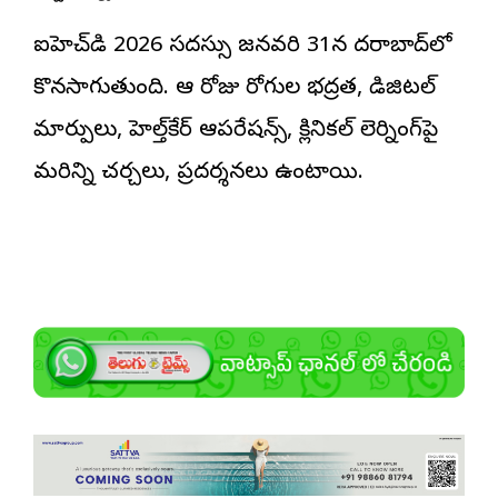
ఐహెచ్‌డి 2026 సదస్సు జనవరి 31న హైదరాబాద్‌లో
కొనసాగుతుంది. ఆ రోజు రోగుల భద్రత, డిజిటల్
మార్పులు, హెల్త్‌కేర్ ఆపరేషన్స్, క్లినికల్ లెర్నింగ్‌పై
మరిన్ని చర్చలు, ప్రదర్శనలు ఉంటాయి.