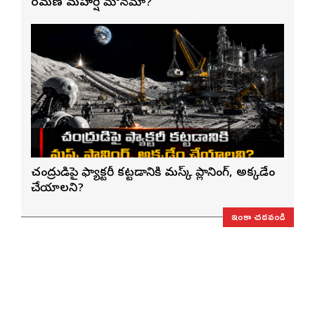
రమణ మహర్షి మౌనమా?
చంద్రుడిపై ఫ్యాక్టరీ కట్టడానికి మస్క్ ప్లానింగ్, అక్కడేం
చేయాలని?
ఇంకా చదవండి