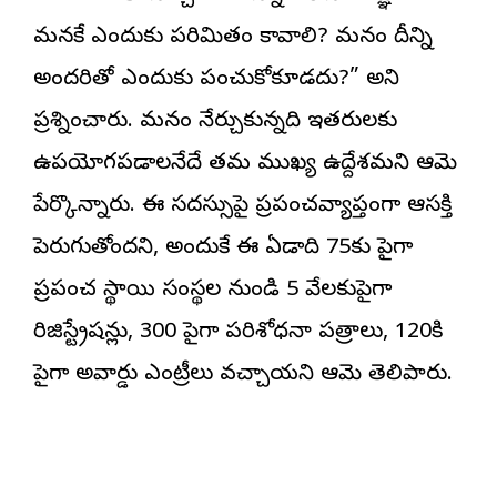
మనకే ఎందుకు పరిమితం కావాలి? మనం దీన్ని
అందరితో ఎందుకు పంచుకోకూడదు?” అని
ప్రశ్నించారు. మనం నేర్చుకున్నది ఇతరులకు
ఉపయోగపడాలనేదే తమ ముఖ్య ఉద్దేశమని ఆమె
పేర్కొన్నారు. ఈ సదస్సుపై ప్రపంచవ్యాప్తంగా ఆసక్తి
పెరుగుతోందని, అందుకే ఈ ఏడాది 75కు పైగా
ప్రపంచ స్థాయి సంస్థల నుండి 5 వేలకుపైగా
రిజిస్ట్రేషన్లు, 300 పైగా పరిశోధనా పత్రాలు, 120కి
పైగా అవార్డు ఎంట్రీలు వచ్చాయని ఆమె తెలిపారు.