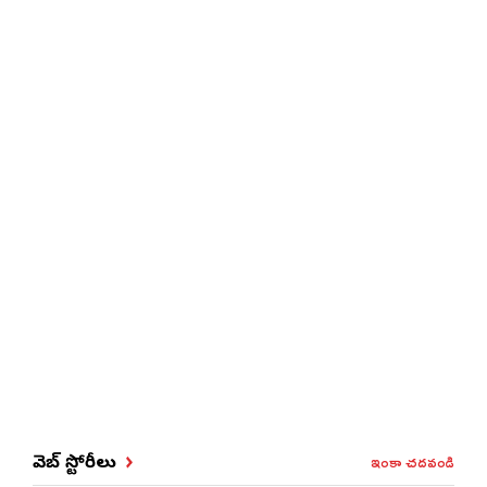
ఇంకా చదవండి
వెబ్ స్టోరీలు