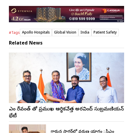
Apollo Hospitals
Global Vision
India
Patient Safety
#Tags
Related News
సీఎం రేవంత్ తో ప్రముఖ ఆర్థికవేత్త అరవింద్‌ సుబ్రమణియన్
భేటీ
నాగార్జున సాగ‌ర్‌లో వరుణ యాగం : సీఎం