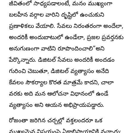
జీవితంలో సాధ్యపడాలంటే, మనం ముఖ్యంగా
బలహీన వర్గాల వారిని దృష్టిలో ఉంచుకుని
ప్రణాళికలు వేయాలి. సేవలు నిరంతరంగా అందేలా,
అందరికీ అందుబాటులో ఉండేలా, ప్రజల ప్రవర్తనకు
అనుగుణంగా వాటిని రూపొందించాలి”అని
పేర్కొన్నారు. డిజిటల్ సేవలు అందరికీ అందడం
గురించి చెబుతూ, డిజిటల్ వ్యత్యాసం అనేది
కేవలం సౌకర్యాల కొరత మాత్రమే కాదని, చాలా
వరకు అది మన ఆలోచనా విధానంలో ఉండే
వ్యత్యాసం అని ఆయన అభిప్రాయపడ్డారు.
రోజంతా జరిగిన చర్చల్లో వక్తలందరూ ఒక
ముఖ్యమైన విషయంపై ఏకాభిప్రాయానికి వచ్చారు: