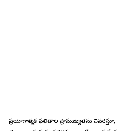
ప్రయోగాత్మక ఫలితాల ప్రాముఖ్యతను వివరిస్తూ,