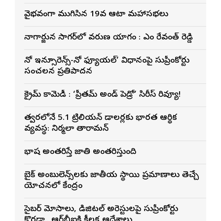
వైభవంగా ముగిసిన 19వ ఆటా మహాసభలు
నాగార్జున సాగ‌ర్‌లో వరుణ యాగం : సీఎం రేవంత్ రెడ్డి
నో ఇన్సూరెన్స్-నో ఫ్యూయల్’ విధానంపై సుప్రీంకోర్టు
సంచలన ప్రతిపాదన
క్రైమ్ కామెడీ : ‘ప్రీతమ్ అండ్ పెడ్రో’ సిరీస్ రివ్యూ!
త్వరలోనే 5.1 ట్రిలియన్ డాలర్లకు భారత ఆర్థిక
వ్యవస్థ: నిర్మలా సీతారామన్
భాష అంతరిస్తే జాతి అంతరిస్తుంది
బైక్ అంబులెన్స్‌లకు జాతీయ స్థాయి ప్రమాణాలు తెచ్చే
యోచనలో కేంద్రం
సైబర్ మోసాలు, డిజిటల్ అరెస్టులపై సుప్రీంకోర్టు
కొరడా.. ఆర్‌బీఐకి కీలక ఆదేశాలు