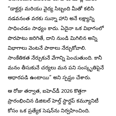
“డాక్టర్లు మరియు వైద్య సిబ్బంది మీతో కలిసి
నడవనంత వరకు సున్నా హాని అనే లక్ష్యాన్ని
సాధించడం సాధ్యం కాదు. ఏదైనా ఒక విభాగంలో
పొరపాటు జరిగితే, దాని నుండి మిగిలిన అన్ని
విభాగాలు వెంటనే పాఠాలు నేర్చుకోవాలి.
సాంకేతికత నేర్చుకునే వేగాన్ని పెంచుతుంది. కానీ
మనం తీసుకునే చర్యలు మన పని సంస్కృతిపైనే
ఆధారపడి ఉంటాయి” అని స్పష్టం చేశారు.
ఆ రోజు తర్వాత, ఐహెచ్‌డీ 2026 కొత్తగా
ప్రారంభించిన డిజిటల్ హెల్త్ స్టార్టప్ కమ్యూనిటీ
కోసం ఒక ప్రత్యేక సెషన్‌ను నిర్వహించింది.