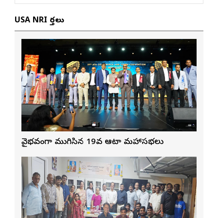
USA NRI వార్తలు
వైభవంగా ముగిసిన 19వ ఆటా మహాసభలు