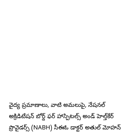
వైద్య ప్రమాణాలు, వాటి అమలుపై, నేషనల్
అక్రిడిటేషన్ బోర్డ్ ఫర్ హాస్పిటల్స్ అండ్ హెల్త్‌కేర్
ప్రొవైడర్స్ (NABH) సీఈఓ డాక్టర్ అతుల్ మోహన్