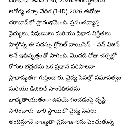
హైదరాబాద్, జనవరి 30, 2026: అంతర్జాతీయ
ఆరోగ్య చర్చా వేదిక (IHD) 2026 ఈరోజు
హైదరాబాద్‌లో ప్రారంభమైంది. ప్రపంచవ్యాప్త
వైద్యులు, నిపుణులు మరియు విధాన నిర్ణేతలు
పాల్గొన్న ఈ సదస్సు గ్లోబల్ వాయిసెస్ – వన్ విజన్
అనే ఇతివృత్తంతో సాగింది. మొదటి రోజు చర్చల్లో
రోగుల భద్రతను ఒక ప్రధాన పరిపాలనా
ప్రాధాన్యతగా గుర్తించారు. వైద్య సేవల్లో సమానత్వం
మరియు డిజిటల్ సాంకేతికతను
బాధ్యతాయుతంగా ఉపయోగించడంపై దృష్టి
సారించారు. భారీ స్థాయిలో వైద్య సేవలు
అందిస్తూనే నాణ్యతా ప్రమాణాలను పెంచుతున్న