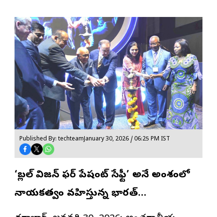
Published By: techteam
January 30, 2026 / 06:25 PM IST
‘గ్లోబల్ విజన్ ఫర్ పేషంట్ సేఫ్టీ’ అనే అంశంలో
నాయకత్వం వహిస్తున్న భారత్…