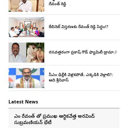
రేవంత్ రెడ్డి
కేబినెట్ విస్తరణకు రేవంత్ రెడ్డి సిద్ధం!?
రసవత్తరంగా ప్రకాష్ గౌడ్ ఫ్యామిలీ డ్రామా..!
సీఎం ఢిల్లీకి వెళ్లకపోతే.. ఎక్కడికి వెళ్లాలి?:
ఆది శ్రీనివాస్
Latest News
సీఎం రేవంత్ తో ప్రముఖ ఆర్థికవేత్త అరవింద్‌
సుబ్రమణియన్ భేటీ