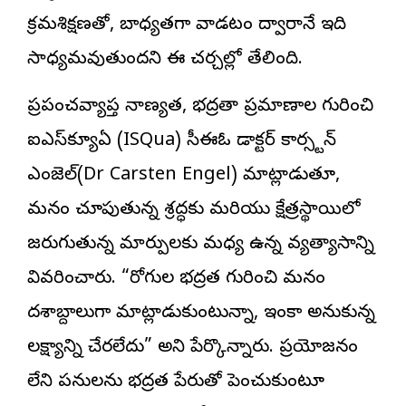
క్రమశిక్షణతో, బాధ్యతగా వాడటం ద్వారానే ఇది
సాధ్యమవుతుందని ఈ చర్చల్లో తేలింది.
ప్రపంచవ్యాప్త నాణ్యత, భద్రతా ప్రమాణాల గురించి
ఐఎస్‌క్యూఏ (ISQua) సీఈఓ డాక్టర్ కార్స్టన్
ఎంజెల్(Dr Carsten Engel) మాట్లాడుతూ,
మనం చూపుతున్న శ్రద్ధకు మరియు క్షేత్రస్థాయిలో
జరుగుతున్న మార్పులకు మధ్య ఉన్న వ్యత్యాసాన్ని
వివరించారు. “రోగుల భద్రత గురించి మనం
దశాబ్దాలుగా మాట్లాడుకుంటున్నా, ఇంకా అనుకున్న
లక్ష్యాన్ని చేరలేదు” అని పేర్కొన్నారు. ప్రయోజనం
లేని పనులను భద్రత పేరుతో పెంచుకుంటూ