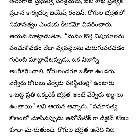
తెలంగాణ ప్రభుత్వ పరిశ్రమలు, ఐటీ శాఖ ప్రత్యేక
ప్రధాన కార్యదర్శి జయేష్ రంజన్, రోగుల భద్రతలో
సమానత్వం ఎందుకు కీలకమో వివరించారు.
ఆయన మాట్లాడుతూ.. “మనం కొత్త విషయాలను
పంచుకోవడం లేదా వ్యవస్థలను మెరుగుపరచడం
గురించి మాట్లాడేటప్పుడు, ఒక నిజాన్ని
అంగీకరించాలి. రోగులందరూ ఒకేలా ఉండరు.
వేర్వేరు రోగులు వేర్వేరు పరిస్థితుల్లో ఉంటారు.
కాబట్టి ప్రతి ఒక్కరికీ భద్రత అంటే వేర్వేరు అర్థాలు
ఉంటాయి” అని ఆయన అన్నారు. “సమానత్వ
కోణంలో చూసినప్పుడు ఆటోమేటిక్ గా డిజైన్ కోణం
కూడా మారుతుంది. రోగుల భద్రత అనేది నిజ