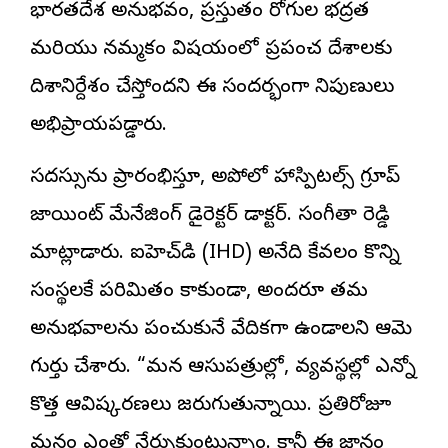
భారతదేశ అనుభవం, ప్రస్తుతం రోగుల భద్రత
మరియు నమ్మకం విషయంలో ప్రపంచ దేశాలకు
దిశానిర్దేశం చేస్తోందని ఈ సందర్భంగా నిపుణులు
అభిప్రాయపడ్డారు.
సదస్సును ప్రారంభిస్తూ, అపోలో హాస్పిటల్స్ గ్రూప్
జాయింట్ మేనేజింగ్ డైరెక్టర్ డాక్టర్. సంగీతా రెడ్డి
మాట్లాడారు. ఐహెచ్‌డి (IHD) అనేది కేవలం కొన్ని
సంస్థలకే పరిమితం కాకుండా, అందరూ తమ
అనుభవాలను పంచుకునే వేదికగా ఉండాలని ఆమె
గుర్తు చేశారు. “మన ఆసుపత్రుల్లో, వ్యవస్థల్లో ఎన్నో
కొత్త ఆవిష్కరణలు జరుగుతున్నాయి. ప్రతిరోజూ
మనం ఎంతో నేర్చుకుంటున్నాం. కానీ ఈ జ్ఞానం