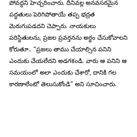
పోవద్దని హెచ్చరించారు. దీనివల్ల అనవసరమైన
పద్ధతులు పెరిగిపోతాయే తప్ప భద్రత
మెరుగుపడదని చెప్పారు. నాయకులు
పరిస్థితులను, ప్రజల ప్రవర్తనను అర్థం చేసుకోవాలని
కోరుతూ.. “ప్రజలు తాము చేయాల్సిన పనిని
ఎందుకు చేయలేదని అడగకండి. వారు ఆ పనిని ఆ
సమయంలో అలా ఎందుకు చేశారో, దానికి గల
కారణాలేంటో తెలుసుకోండి” అని సూచించారు.