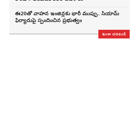
ఈ20తో వాహన ఇంజిన్లకు భారీ ముప్పు.. సియామ్
ఫిర్యాదుపై స్పందించిన ప్రభుత్వం
ఇంకా చదవండి