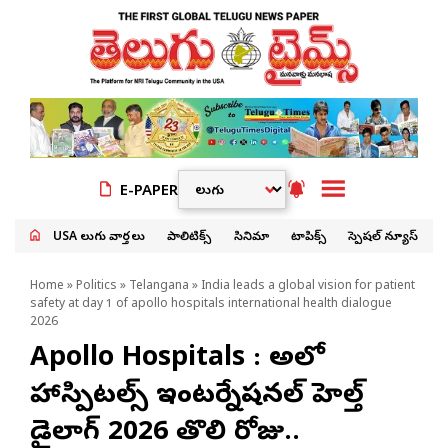
E-PAPER
USA తెలుగు వార్తలు
పాలిటిక్స్
సినిమా
టాపిక్స్
స్పెషల్ న్యూస్
Home
»
Politics
»
Telangana
» India leads a global vision for patient
safety at day 1 of apollo hospitals international health dialogue
2026
Apollo Hospitals : అపోలో
హాస్పిటల్స్ ఇంటర్నేషనల్ హెల్త్
డైలాగ్ 2026 తొలి రోజు..