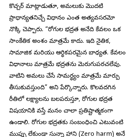
కొచ్చర్ మాట్లాడుతూ, అమలుకు మొదటి
ప్రాధాన్యతనిచ్చే విధానం ఎంత అత్యవసరమో
నొక్కి చెప్పారు. “రోగుల భద్రత అనేది కేవలం ఒక
సాంకేతిక అంశం మాత్రమే కాదు. ఇది నైతిక,
సామాజిక మరియు ఆర్థికపరమైన బాధ్యత. కేవలం
విధానాలు మాత్రమే భద్రతను మెరుగుపరచలేవు.
వాటిని అమలు చేసే సామర్థ్యం మాత్రమే మార్పు
తీసుకువస్తుంది” అని పేర్కొన్నారు. కొలవదగిన
రీతిలో లక్ష్యాలను బలపరుస్తూ, రోగుల భద్రత
విషయానికి వస్తే మనం చాలా ప్రతిష్టాత్మకంగా
ఉండాలి. రోగుల భద్రతకు సంబంధించి ఎటువంటి
ముప్పు లేకుండా సున్నా హాని (Zero harm) అనే