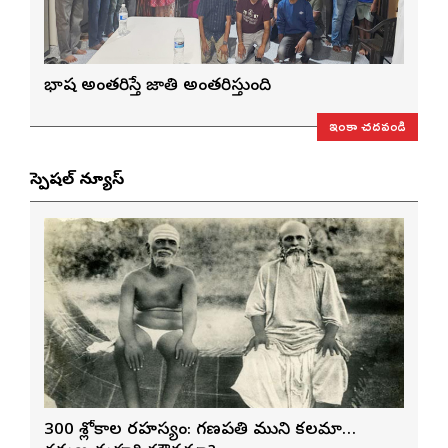
భాష అంతరిస్తే జాతి అంతరిస్తుంది
ఇంకా చదవండి
స్పెషల్ న్యూస్
300 శ్లోకాల రహస్యం: గణపతి ముని కలమా…