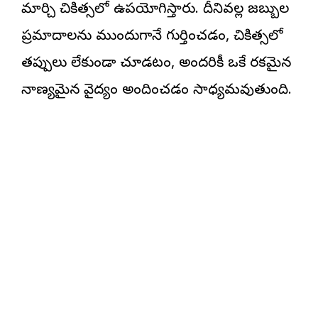
మార్చి చికిత్సలో ఉపయోగిస్తారు. దీనివల్ల జబ్బుల
ప్రమాదాలను ముందుగానే గుర్తించడం, చికిత్సలో
తప్పులు లేకుండా చూడటం, అందరికీ ఒకే రకమైన
నాణ్యమైన వైద్యం అందించడం సాధ్యమవుతుంది.