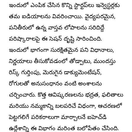
ఇందులో ఎంపిక చేసిన కొన్ని స్టార్టప్‌లు ఇన్వెస్టర్లకు
తమ ఐడియాలను వివరించాయి. వైద్యపరమైన,
పనితీరులో ఉన్న వాస్తవ లోపాలను సరిదిద్దే
పరిష్కారాలపై ఈ సెషన్ దృష్టి సారించింది.
ఇందులో భాగంగా సురక్షితమైన పని విధానాలు,
నిర్ణయాలు తీసుకోవడంలో తోడ్పాటు, ముందస్తు
రిస్క్ గుర్తింపు, మెరుగైన డాక్యుమెంటేషన్,
రోగులతో అనుసంధానం వంటి అంశాలను
చర్చించారు. కొత్త ఆవిష్కరణలను భద్రత, ఫలితాలు
మరియు నమ్మకాన్ని బలపరిచే విధంగా, ఆచరణలో
పెట్టగలిగే పరికరాలుగా మార్చాలనే ఐహెచ్‌డి
ఉద్దేశాన్ని ఈ విభాగం మరింత బలోపేతం చేసింది.