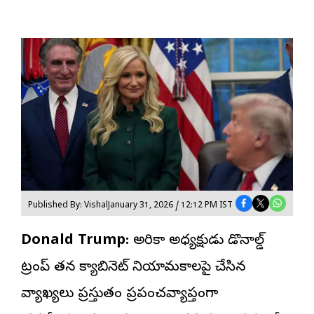
Published By: Vishal
January 31, 2026 / 12:12 PM IST
Donald Trump:
అమెరికా అధ్యక్షుడు డొనాల్డ్
ట్రంప్ తన క్యాబినెట్ నియామకాలపై చేసిన
వ్యాఖ్యలు ప్రస్తుతం ప్రపంచవ్యాప్తంగా