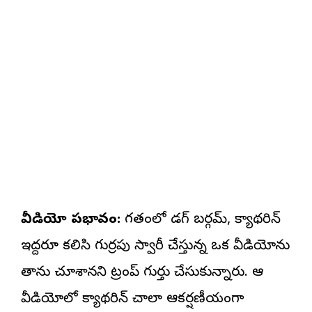
వీడియో ప్రభావం:
గతంలో డగ్ బర్గమ్, క్యాథరిన్
ఇద్దరూ కలిసి గుర్రపు స్వారీ చేస్తున్న ఒక వీడియోను
తాను చూశానని ట్రంప్ గుర్తు చేసుకున్నారు. ఆ
వీడియోలో క్యాథరిన్ చాలా ఆకర్షణీయంగా