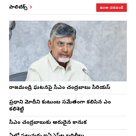
ఇంకా చదవండి
పాలిటిక్స్
రాజమండ్రి ఘటనపై సీఎం చంద్రబాబు సీరియస్
ప్రధాని మోదీని కుటుంబ సమేతంగా కలిసిన ఎంపీ
కలిశెట్టి
సీఎం చంద్రబాబుకు అరుదైన కానుక