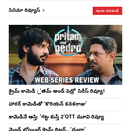
సంబరాలు…
సతీశ్
మహిళల కోసం
‘వి
కుంభ హారతి
రామసహాయం
ప్రత్యేకంగా
పరి
ఇంకా చదవండి
సినిమా రివ్యూస్
ప్రత్యేకం
రెడ్డి ప్రత్యేక లైవ్
‘ఉమెన్స్ ఫోరమ్’
కార
ళా’
షో
వేడుకలు
క్రైమ్ కామెడీ : ‘ప్రీతమ్ అండ్ పెడ్రో’ సిరీస్ రివ్యూ!
హారర్ కామెడీతో ‘కొరియన్ కనకరాజు’
కామెడీనే ఆస్తి: ‘గట్ట కుస్తీ 2’OTT మూవి రివ్యూ
మైండ్ బ్లోయింగ్ క్రైమ్ థ్రిల్లర్.. ‘దంధా’