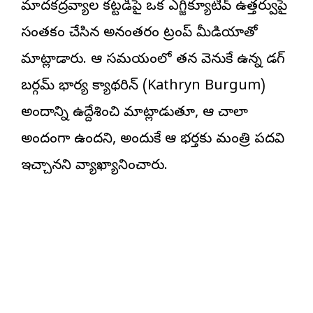
మాదకద్రవ్యాల కట్టడిపై ఒక ఎగ్జిక్యూటివ్ ఉత్తర్వుపై
సంతకం చేసిన అనంతరం ట్రంప్ మీడియాతో
మాట్లాడారు. ఆ సమయంలో తన వెనుకే ఉన్న డగ్
బర్గమ్ భార్య క్యాథరిన్ (Kathryn Burgum)
అందాన్ని ఉద్దేశించి మాట్లాడుతూ, ఆమె చాలా
అందంగా ఉందని, అందుకే ఆమె భర్తకు మంత్రి పదవి
ఇచ్చానని వ్యాఖ్యానించారు.