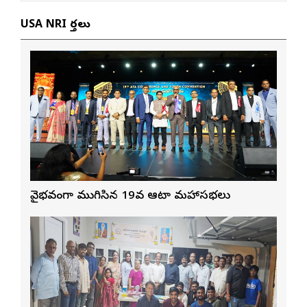
USA NRI వార్తలు
వైభవంగా ముగిసిన 19వ ఆటా మహాసభలు