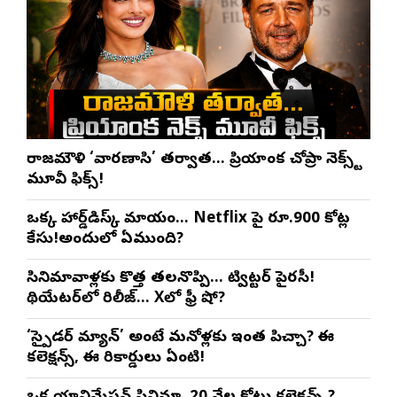
రాజమౌళి ‘వారణాసి’ తర్వాత… ప్రియాంక చోప్రా నెక్స్ట్
మూవీ ఫిక్స్!
ఒక్క హార్డ్‌డిస్క్ మాయం… Netflix పై రూ.900 కోట్ల
కేసు!అందులో ఏముంది?
సినిమావాళ్లకు కొత్త తలనొప్పి… ట్విట్టర్ పైరసీ!
థియేటర్‌లో రిలీజ్… Xలో ఫ్రీ షో?
‘స్పైడర్ మ్యాన్’ అంటే మనోళ్లకు ఇంత పిచ్చా? ఈ
కలెక్షన్స్, ఈ రికార్డులు ఏంటి!