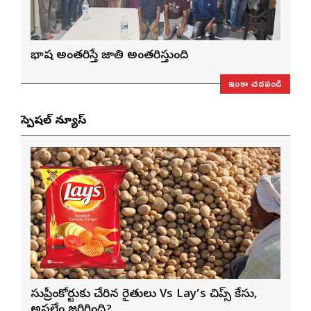
భాష అంతరిస్తే జాతి అంతరిస్తుంది
ఇంకా చదవండి
స్పెషల్ న్యూస్
సుప్రీంకోర్టుకు చేరిన రైతులు Vs Lay’s చిప్స్‌ కేసు,
అసలేం జరిగింది?