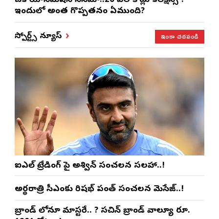
ఒక యానిమేషన్ సినిమా..20 వేల కోట్లు కలెక్షన్స్ ?
ఇందులో అంత గొప్పతనం ఏముంది?
ఇంకా చదవండి
స్పోర్ట్స్ న్యూస్
ఐపీఎల్ ట్రేడింగ్ పై అశ్విన్ సంచలన సలహా..!
అర్థరాత్రి సీఎంకు రిషభ్ పంత్ సంచలన మెసేజ్..!
బ్రాండ్ లోనూ మాస్టరే.. ? సచిన్ బ్రాండ్ వాల్యూ రూ.