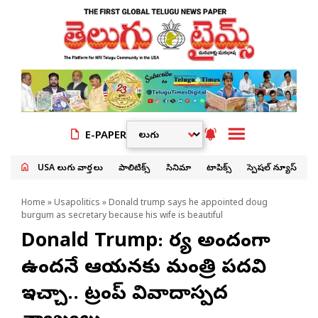
E-PAPER
USA తెలుగు వార్తలు
పాలిటిక్స్
సినిమా
టాపిక్స్
స్పెషల్ న్యూస్
Home
»
Usapolitics
» Donald trump says he appointed doug
burgum as secretary because his wife is beautiful
Donald Trump: భార్య అందంగా
ఉందనే ఆయనకు మంత్రి పదవి
ఇచ్చా.. ట్రంప్ వివాదాస్పద