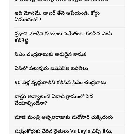
ఇది మోసమే, డాబర్‌ తేనె ఆపేయండి, కోర్టు
ఏమందంటే..!
ప్రధాని మోదీని కుటుంబ సమేతంగా కలిసిన ఎంపీ
కలిశెట్టి
సీఎం చంద్రబాబుకు అరుదైన కానుక
ఏపీలో పలువురు ఐఏఎస్‌ల బదిలీలు
90 ఏళ్ల వృద్ధురాలిని కలిసిన సీఎం చంద్రబాబు
డాక్టర్ అవ్వాలంటే ఏడాది గ్రామంలో సేవ
చేయాల్సిందేనా?
మాజీ మంత్రి అప్పలరాజుకు మరోసారి చుక్కెదురు
సుప్రీంకోర్టుకు చేరిన రైతులు Vs Lay’s చిప్స్‌ కేసు,