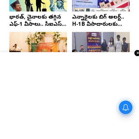
భారత్, చైనాలకు తగ్గిన
ఎన్నారైలకు బిగ్ అలర్ట్..
ఎఫ్-1 వీసాలు.. సీఐఎస్
H-1B వీసాదారులకు
నివేదిక..!
ప్రయాణ సమయంలో
స్టేటస్ ప్రూఫ్స్ తప్పనిసరి..!
న్యూజెర్సీలో తెలంగాణ
సెయింట్ లూయిస్‌లో
బీజేపీ రాష్ట్ర అధ్యక్షుడు
నాట్స్ ఉచిత వైద్య శిబిరం
ఎన్. రాంచందర్‌రావుకు
ఘన స్వాగతం
Telugu Times E-Paper
డాక్టర్ అవ్వాలంటే ఏడాది గ్రామంలో
సేవ చేయాల్సిందేనా?