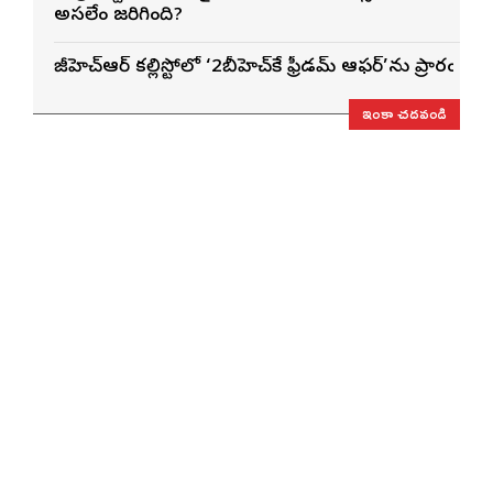
అసలేం జరిగింది?
జీహెచ్ఆర్ కల్లిస్టోలో ‘2బీహెచ్‌కే ఫ్రీడమ్ ఆఫర్’ను ప్రారంభించ
ఇంకా చదవండి