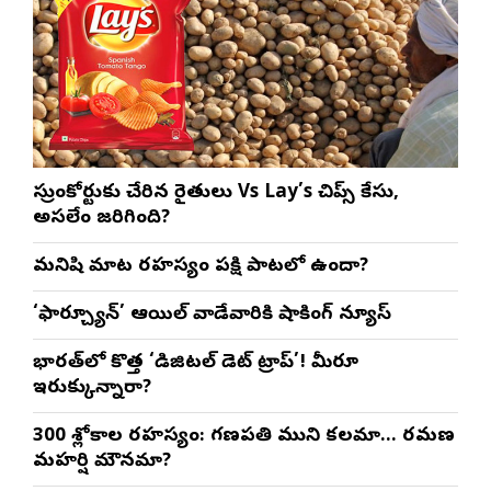
సుప్రీంకోర్టుకు చేరిన రైతులు Vs Lay’s చిప్స్‌ కేసు,
అసలేం జరిగింది?
మనిషి మాట రహస్యం పక్షి పాటలో ఉందా?
‘ఫార్చ్యూన్’ ఆయిల్ వాడేవారికి షాకింగ్ న్యూస్
భారత్‌లో కొత్త ‘డిజిటల్ డెట్ ట్రాప్’! మీరూ
ఇరుక్కున్నారా?
300 శ్లోకాల రహస్యం: గణపతి ముని కలమా… రమణ
మహర్షి మౌనమా?