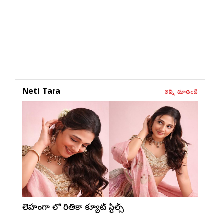
అన్నీ చూడండి
Neti Tara
లెహంగా లో రితికా క్యూట్ స్టిల్స్