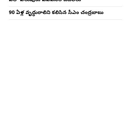
ఏపీలో పలువురు ఐఏఎస్‌ల బదిలీలు
90 ఏళ్ల వృద్ధురాలిని కలిసిన సీఎం చంద్రబాబు