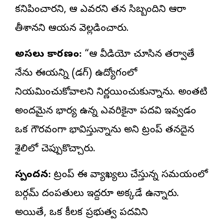
కనిపించారని, ఆమె ఎవరని తన సిబ్బందిని ఆరా
తీశానని ఆయన వెల్లడించారు.
అసలు కారణం:
“ఆ వీడియో చూసిన తర్వాతే
నేను ఈయన్ని (డగ్) ఉద్యోగంలో
నియమించుకోవాలని నిర్ణయించుకున్నాను. అంతటి
అందమైన భార్య ఉన్న ఎవరికైనా పదవి ఇవ్వడం
ఒక గౌరవంగా భావిస్తున్నాను అని ట్రంప్ తనదైన
శైలిలో చెప్పుకొచ్చారు.
స్పందన:
ట్రంప్ ఈ వ్యాఖ్యలు చేస్తున్న సమయంలో
బర్గమ్ దంపతులు ఇద్దరూ అక్కడే ఉన్నారు.
అయితే, ఒక కీలక ప్రభుత్వ పదవిని