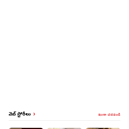
ఇంకా చదవండి
వెబ్ స్టోరీలు