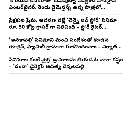
‘కొరియన్ కనకరాజు’ కడుపుబ్బా నవ్వించే నాన్‌స్టాప్
ఎంటర్‌టైనర్. రెండు డైమెన్షన్స్ ఉన్న పాత్రలో
నటించడం చాలా సంతృప్తినిచ్చింది : వరుణ్ తేజ్
ప్రేక్షకుల ప్రేమ, ఆదరణ వల్లే ‘చెన్నై లవ్ స్టోరీ’ సినిమా
రూ. 50 కోట్ల గ్రాసర్ గా నిలిచింది – స్టోరీ రైటర్,
ప్రొడ్యూసర్ సాయి రాజేష్
‘అనకాపల్లి’ సినిమాని మంచి సందేశంతో కూడిన
యాక్షన్, ఫ్యామిలీ డ్రామాగా రూపొందించాం – నిర్మాతలు
త్రినాథరావు నక్కిన, కాండ్రేగుల నాయుడు
సినిమాల కంటే మైక్రో డ్రామాలను తీయడమే చాలా కష్టం
– ‘దందా’ డైరెక్ట‌ర్ ఆదిత్య దేవులపల్లి