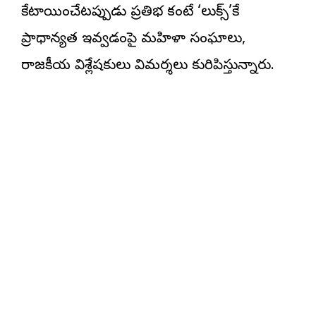
కేటాయించేటప్పుడు ప్రతిభ కంటే ‘లుక్స్’కే
ప్రాధాన్యత ఇవ్వడంపై మహిళా సంఘాలు,
రాజకీయ విశ్లేషకులు విమర్శలు కురిపిస్తున్నారు.