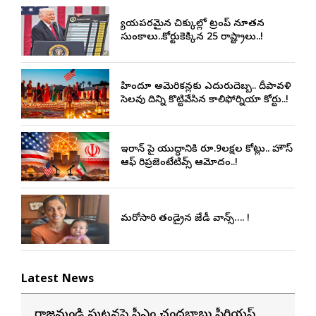
న్యాయపరమైన చిక్కుల్లో ట్రంప్ నూతన
సుంకాలు..కోర్టుకెక్కిన 25 రాష్ట్రాలు..!
హిందూ అమెరికన్లకు ఎదురుదెబ్బ.. దీపావళి
సెలవు దినాన్ని కొట్టివేసిన కాలిఫోర్నియా కోర్టు..!
ఇరాన్ పై యుద్ధానికి రూ.9లక్షల కోట్లు.. హౌస్
ఆఫ్‌ రిప్రజెంటేటివ్స్‌ ఆమోదం..!
మరోసారి తండ్రైన జేడీ వాన్స్…. !
Latest News
రాజమండ్రి ఘటనపై సీఎం చంద్రబాబు సీరియస్