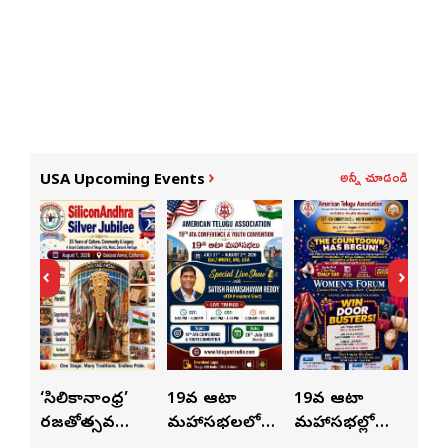
అన్నీ చూడండి
USA Upcoming Events
ుంచి
‘సిలికానాంధ్ర’
19వ ఆటా
19వ ఆటా
19
రజతోత్సవ
మహాసభలలో
మహాసభల్లో
మహా