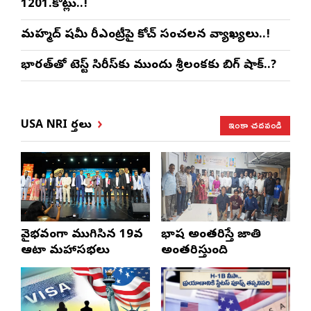
1201.కోట్లు..!
మహ్మద్ షమీ రీఎంట్రీపై కోచ్ సంచలన వ్యాఖ్యలు..!
భారత్‌తో టెస్ట్ సిరీస్‌కు ముందు శ్రీలంకకు బిగ్ షాక్..?
ఇంకా చదవండి
USA NRI వార్తలు
వైభవంగా ముగిసిన 19వ
భాష అంతరిస్తే జాతి
ఆటా మహాసభలు
అంతరిస్తుంది