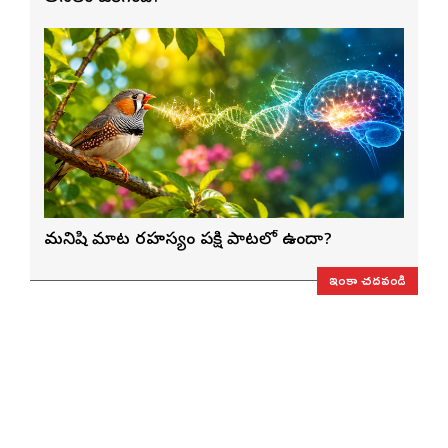
మనిషి మాట రహస్యం పక్షి పాటలో ఉందా?
ఇంకా చదవండి