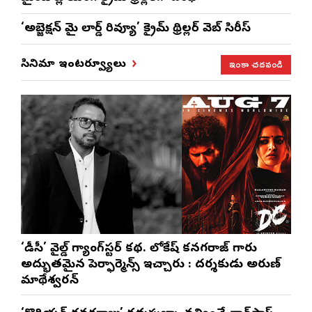
‘అబ్జెక్ష‌న్ మై లార్డ్ రివ్యూ’ క్రైమ్ థ్రిల్ల‌ర్ వెబ్ సిరీస్
ఇంకా చదవండి
సినిమా ఇంటర్వ్యూలు
‘డీసీ’ వైల్డ్ గ్యాంగ్‌స్టర్ కథ. లోకేష్ కనగరాజ్ గారు
అద్భుతమైన పెర్ఫార్మెన్స్ ఇచ్చారు : దర్శకుడు అరుణ్
మాథేశ్వరన్