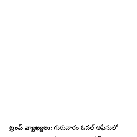
ట్రంప్ వ్యాఖ్యలు:
గురువారం ఓవల్ ఆఫీసులో