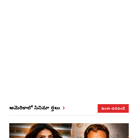
ఇంకా చదవండి
అమెరికాలో సినిమా వార్తలు