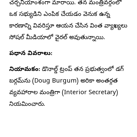
చర్చనీయాంశంగా మారాయి. తన మంత్రివర్గంలో
ఒక సభ్యుడిని ఎంపిక చేయడం వెనుక ఉన్న
కారణాన్ని వివరిస్తూ ఆయన చేసిన వింత వ్యాఖ్యలు
సోషల్ మీడియాలో వైరల్ అవుతున్నాయి.
ప్రధాన వివరాలు:
నియామకం:
డొనాల్డ్ ట్రంప్ తన ప్రభుత్వంలో డగ్
బర్గమ్‌ను (Doug Burgum) అమెరికా అంతర్గత
వ్యవహారాల మంత్రిగా (Interior Secretary)
నియమించారు.