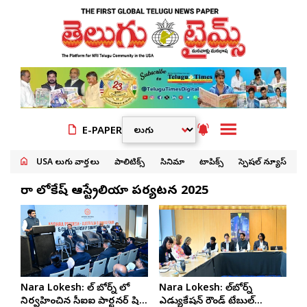
E-PAPER
USA తెలుగు వార్తలు
పాలిటిక్స్
సినిమా
టాపిక్స్
స్పెషల్ న్యూస్
నారా లోకేష్ ఆస్ట్రేలియా పర్యటన 2025
Nara Lokesh: మెల్ బోర్న్ లో
Nara Lokesh: మెల్‌బోర్న్
నిర్వహించిన సీఐఐ పార్టనర్ షిప్
ఎడ్యుకేషన్ రౌండ్ టేబుల్