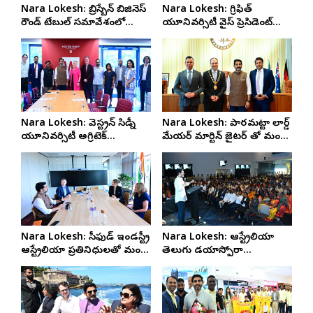
Nara Lokesh: బ్రిస్బేన్ బిజినెస్
Nara Lokesh: గ్రిఫిత్
రౌండ్ టేబుల్ సమావేశంలో
యూనివర్సిటీ వైస్ ప్రెసిడెంట్
మంత్రి లోకేష్
మార్నీ వాట్సన్ తో లోకేష్ భేటీ
Nara Lokesh: వెస్ట్రన్ సిడ్నీ
Nara Lokesh: పారమట్టా లార్డ్
యూనివర్సిటీ అగ్రిటెక్
మేయర్ మార్టిన్ జైటర్ తో మంత్రి
పరిశోధకులతో మంత్రి లోకేష్
లోకేష్ భేటీ
భేటీ
Nara Lokesh: సీఫుడ్ ఇండస్ట్రీ
Nara Lokesh: ఆస్ట్రేలియా
ఆస్ట్రేలియా ప్రతినిధులతో మంత్రి
తెలుగు డయాస్పోరా
లోకేష్ భేటీ
సమావేశంలో మంత్రి నారా లోకేష్