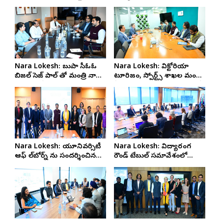
సమ్మిట్ రోడ్ షో లో మంత్రి నారా
సమావేశంలో మంత్రి లోకేష్
లోకేష్
Nara Lokesh: బుపా సీఓఓ
Nara Lokesh: విక్టోరియా
బిజల్ సెజ్ పాల్ తో మంత్రి నారా
టూరిజం, స్పోర్ట్స్ శాఖల మంత్రి
లోకేష్ భేటీ
స్టీవ్ డిమోపౌలోస్ తో లోకేష్ భేటీ
Nara Lokesh: యూనివర్సిటీ
Nara Lokesh: విద్యారంగ
ఆఫ్ మెల్‌బోర్న్ ను సందర్శించిన
రౌండ్ టేబుల్ సమావేశంలో
మంత్రి నారా లోకేష్
మంత్రి నారా లోకేష్