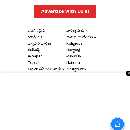
Advertise with Us !!!
రియల్ ఎస్టేట్
వాషింగ్టన్ డి.సి.
కోవిడ్-19
అమెరికా రాజకీయాలు
వ్యాపార వార్తలు
Religious
ఈవెంట్స్
నవ్యాంధ్ర
e-paper
తెలంగాణ
Topics
National
అమెరికా ఎన్‌ఆర్‌ఐ వార్తలు
అంతర్జాతీయ
షాపింగ్
Political Articles
Bay Area
Cinema News
డల్లాస్
సినిమా రివ్యూస్
న్యూ జెర్సీ
సినిమా ఇంటర్వ్యూలు
న్యూ యార్క్
రాజకీయ ఇంటర్వ్యూలు
Home
|
About Us
|
Terms & Conditions
|
Privacy Policy
|
Advertise With Us
|
Disclaimer
|
Contact Us