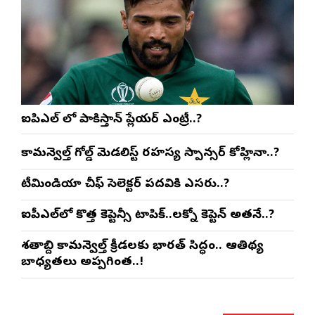
ఐపిఎల్ లో పాకిస్తాన్ ప్లేయర్ ఎంట్రీ..?
కామన్వెల్త్ గోల్డ్ మెడలిస్ట్ రహస్య స్పాన్సర్ కోహ్లినా..?
టీమిండియా చీఫ్ సెలెక్టర్ పదవికి ఎసరు..?
ఐపీఎల్‌లో కొత్త కెప్టెన్సీ టాపిక్..లక్నో కెప్టెన్ అతనే..?
శతాబ్ది కామన్వెల్త్ క్రీడలకు భారత్ సిద్ధం.. ఆతిథ్య
బాధ్యతలు అప్పగింత..!