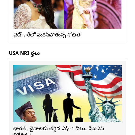
వైట్ శారీలో మెరిసిపోతున్న శోభిత
USA NRI వార్తలు
భారత్, చైనాలకు తగ్గిన ఎఫ్-1 వీసాలు.. సీఐఎస్