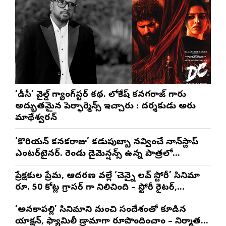
‘డీసీ’ వైల్డ్ గ్యాంగ్‌స్టర్ కథ. లోకేష్ కనగరాజ్ గారు
అద్భుతమైన పెర్ఫార్మెన్స్ ఇచ్చారు : దర్శకుడు అరుణ్
మాథేశ్వరన్
‘కొరియన్ కనకరాజు’ కడుపుబ్బా నవ్వించే నాన్‌స్టాప్
ఎంటర్‌టైనర్. రెండు డైమెన్షన్స్ ఉన్న పాత్రలో
నటించడం చాలా సంతృప్తినిచ్చింది : వరుణ్ తేజ్
ప్రేక్షకుల ప్రేమ, ఆదరణ వల్లే ‘చెన్నై లవ్ స్టోరీ’ సినిమా
రూ. 50 కోట్ల గ్రాసర్ గా నిలిచింది – స్టోరీ రైటర్,
ప్రొడ్యూసర్ సాయి రాజేష్
‘అనకాపల్లి’ సినిమాని మంచి సందేశంతో కూడిన
యాక్షన్, ఫ్యామిలీ డ్రామాగా రూపొందించాం – నిర్మాతలు