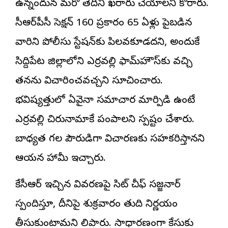
ఉన్నందున మరో తేదీని ఖరారు చేయాలని కోరారు.
సీఆర్‌పీసీ సెక్షన్ 160 ప్రకారం 65 ఏళ్లు పైబడిన
వారిని పోలీసు స్టేషన్‌కు పిలవకూడదని, అందుకే
సిద్దిపేట జిల్లాలోని ఎర్రవల్లి ఫామ్‌హౌస్‌కు వచ్చి
తనను విచారించవచ్చని సూచించారు.
భవిష్యత్తులో ఏవైనా సమాచార మార్పిడి ఉంటే
ఎర్రవల్లి చిరునామాకే పంపాలని స్పష్టం చేశారు.
బాధ్యత గల పౌరుడిగా విచారణకు సహకరిస్తానని
ఆయన హామీ ఇచ్చారు.
కేసీఆర్ ఇచ్చిన వివరణపై సిట్ చీఫ్ సజ్జనార్
స్పందిస్తూ, దీనిపై శుక్రవారం తుది నిర్ణయం
తీసుకుంటామని తెలిపారు. సాధారణంగా కేసుకు