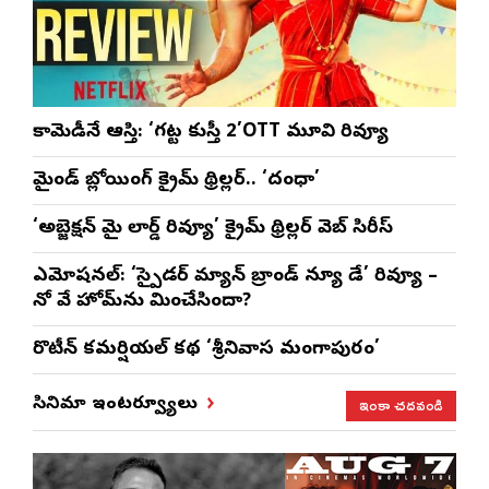
కామెడీనే ఆస్తి: ‘గట్ట కుస్తీ 2’OTT మూవి రివ్యూ
మైండ్ బ్లోయింగ్ క్రైమ్ థ్రిల్లర్.. ‘దంధా’
‘అబ్జెక్ష‌న్ మై లార్డ్ రివ్యూ’ క్రైమ్ థ్రిల్ల‌ర్ వెబ్ సిరీస్
ఎమోష‌న‌ల్‌: ‘స్పైడర్ మ్యాన్ బ్రాండ్ న్యూ డే’ రివ్యూ –
నో వే హోమ్‌ను మించేసిందా?
రొటీన్‌ కమర్షియల్‌ కథ ‘శ్రీనివాస మంగాపురం’
ఇంకా చదవండి
సినిమా ఇంటర్వ్యూలు