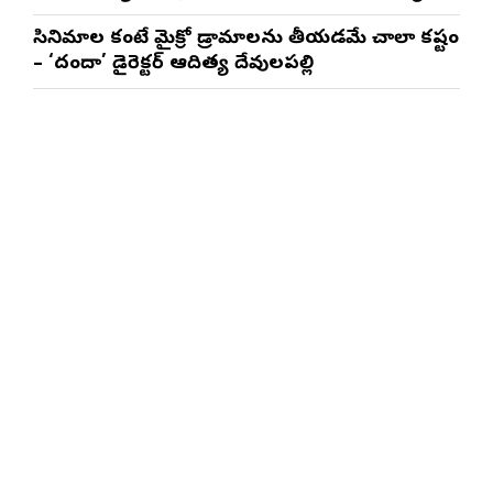
త్రినాథరావు నక్కిన, కాండ్రేగుల నాయుడు
సినిమాల కంటే మైక్రో డ్రామాలను తీయడమే చాలా కష్టం
– ‘దందా’ డైరెక్ట‌ర్ ఆదిత్య దేవులపల్లి