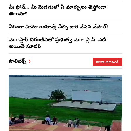
మీ ఫోన్… మీ మెదడులో ఏ మార్పులు తెస్తోందా
తెలుసా?
ఏకంగా హిమాలయాన్నే చీల్చి దారి వేసిన నేపాల్!
మెగాస్టార్ చిరంజీవితో ప్రభుత్వ మెగా ప్లాన్! సెట్
అయితే సూపర్
ఇంకా చదవండి
పాలిటిక్స్