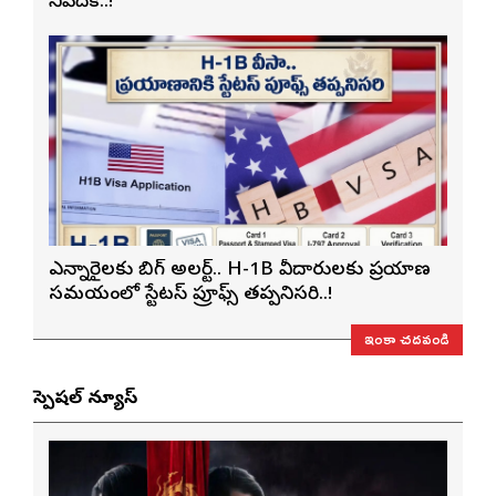
నివేదిక..!
ఎన్నారైలకు బిగ్ అలర్ట్.. H-1B వీసాదారులకు ప్రయాణ
సమయంలో స్టేటస్ ప్రూఫ్స్ తప్పనిసరి..!
ఇంకా చదవండి
స్పెషల్ న్యూస్