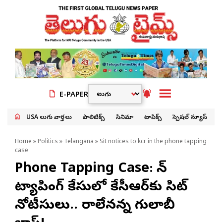
E-PAPER
USA తెలుగు వార్తలు
పాలిటిక్స్
సినిమా
టాపిక్స్
స్పెషల్ న్యూస్
Home
»
Politics
»
Telangana
» Sit notices to kcr in the phone tapping
case
Phone Tapping Case: ఫోన్
ట్యాపింగ్ కేసులో కేసీఆర్‌కు సిట్
నోటీసులు.. రాలేనన్న గులాబీ