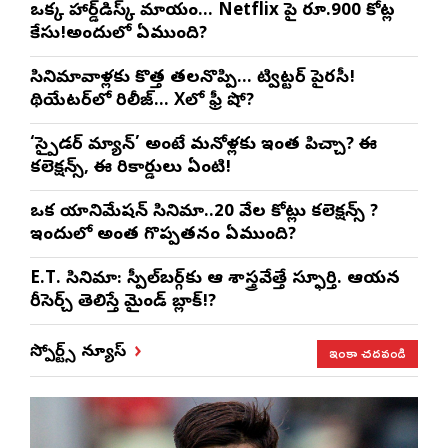
ఒక్క హార్డ్‌డిస్క్ మాయం… Netflix పై రూ.900 కోట్ల
కేసు!అందులో ఏముంది?
సినిమావాళ్లకు కొత్త తలనొప్పి… ట్విట్టర్ పైరసీ!
థియేటర్‌లో రిలీజ్… Xలో ఫ్రీ షో?
‘స్పైడర్ మ్యాన్’ అంటే మనోళ్లకు ఇంత పిచ్చా? ఈ
కలెక్షన్స్, ఈ రికార్డులు ఏంటి!
ఒక యానిమేషన్ సినిమా..20 వేల కోట్లు కలెక్షన్స్ ?
ఇందులో అంత గొప్పతనం ఏముంది?
E.T. సినిమా: స్పీల్‌బర్గ్‌కు ఆ శాస్త్రవేత్తే స్ఫూర్తి. ఆయన
రీసెర్చ్ తెలిస్తే మైండ్ బ్లాక్!?
ఇంకా చదవండి
స్పోర్ట్స్ న్యూస్