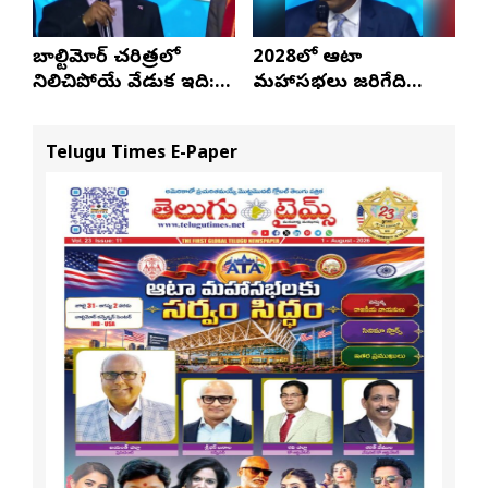
బాల్టిమోర్ చరిత్రలో
2028లో ఆటా
నిలిచిపోయే వేడుక ఇది:
మహాసభలు జరిగేది
శ్రీధర్ బానాల
అక్కడే: సతీష్ రెడ్డి
Telugu Times E-Paper