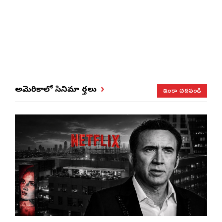
ఇంకా చదవండి
అమెరికాలో సినిమా వార్తలు