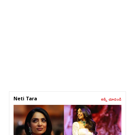
అన్నీ చూడండి
Neti Tara