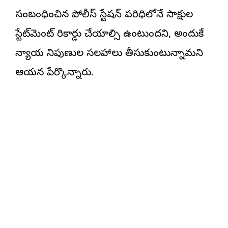
సంబంధించిన పోలీస్ స్టేషన్ పరిధిలోనే సాక్షుల
స్టేట్‌మెంట్ రికార్డు చేయాల్సి ఉంటుందని, అందుకే
న్యాయ నిపుణుల సలహాలు తీసుకుంటున్నామని
ఆయన పేర్కొన్నారు.