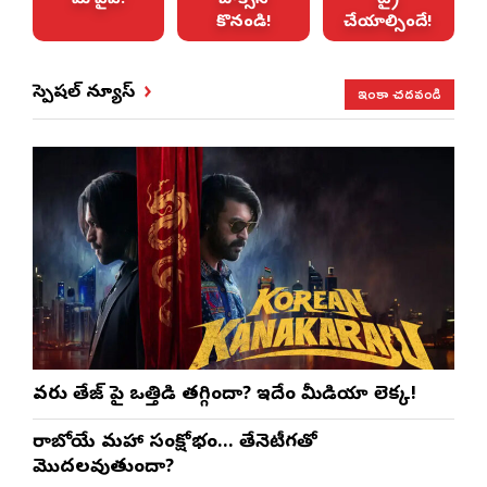
కొనండి!
చేయాల్సిందే!
ఇంకా చదవండి
స్పెషల్ న్యూస్
వరుణ్ తేజ్‌ పై ఒత్తిడి తగ్గిందా? ఇదేం మీడియా లెక్క!
రాబోయే మహా సంక్షోభం… తేనెటీగతో
మొదలవుతుందా?