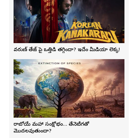
వరుణ్ తేజ్‌ పై ఒత్తిడి తగ్గిందా? ఇదేం మీడియా లెక్క!
రాబోయే మహా సంక్షోభం… తేనెటీగతో
మొదలవుతుందా?