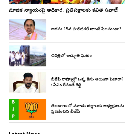
సామాజిక న్యాయంపై అధికార, ప్రతిపక్షాలకు కవిత సవాల్!
ఆగస్టు 15న పొలిటికల్ బాంబ్ పేలనుందా?
చరిత్రలో అద్భుత ఘట్టం
బీజేపీ రాష్ట్రాల్లో ఒక్క కేసు అయినా పెట్టారా?
: సీఎం రేవంత్ రెడ్డి
తెలంగాణలో మూడు జిల్లాలకు అధ్యక్షులను
ప్రకటించిన బీజేపీ