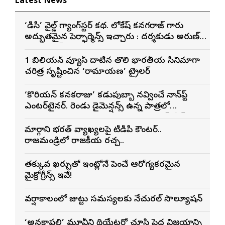
Latest News
‘డీసీ’ వైల్డ్ గ్యాంగ్‌స్టర్ కథ. లోకేష్ కనగరాజ్ గారు
అద్భుతమైన పెర్ఫార్మెన్స్ ఇచ్చారు : దర్శకుడు అరుణ్
మాథేశ్వరన్
1 బిలియన్ వ్యూస్ దాటిన తొలి భారతీయ సినిమాగా
చరిత్ర సృష్టించిన ‘రామాయణ’ ట్రైలర్
‘కొరియన్ కనకరాజు’ కడుపుబ్బా నవ్వించే నాన్‌స్టాప్
ఎంటర్‌టైనర్. రెండు డైమెన్షన్స్ ఉన్న పాత్రలో
నటించడం చాలా సంతృప్తినిచ్చింది : వరుణ్ తేజ్
మార్గాని భరత్ వ్యాఖ్యలపై టీడీపీ కౌంటర్..
రాజమండ్రిలో రాజకీయ రచ్చ..
తక్కువ ఖర్చుతో ఇంట్లోనే పెంచే ఆరోగ్యకరమైన
మైక్రోగ్రీన్స్ ఇవే!
వర్షాకాలంలో జుట్టు సమస్యలకు నేచురల్ సొల్యూషన్
‘అనకాపల్లి’ మూవీని థియేటర్లో చూసి పెద్ద విజయాన్ని