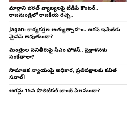
మార్గాని భరత్ వ్యాఖ్యలపై టీడీపీ కౌంటర్..
రాజమండ్రిలో రాజకీయ రచ్చ..
Jagan: కార్యకర్తల అత్యుత్సాహం.. జగన్ ఇమేజ్‌కు
మైనస్ అవుతుందా?
మంత్రుల పనితీరుపై సీఎం ఫోకస్.. ప్రక్షాళనకు
సంకేతాలా?
సామాజిక న్యాయంపై అధికార, ప్రతిపక్షాలకు కవిత
సవాల్!
ఆగస్టు 15న పొలిటికల్ బాంబ్ పేలనుందా?