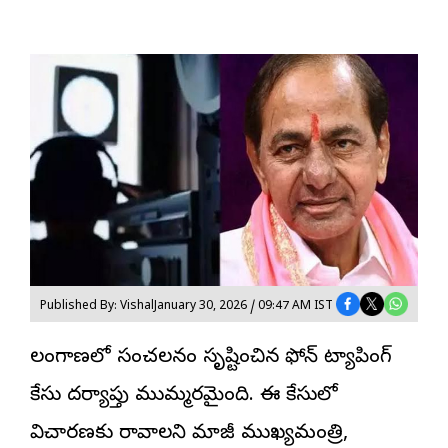
Published By: Vishal
January 30, 2026 / 09:47 AM IST
తెలంగాణలో సంచలనం సృష్టించిన ఫోన్ ట్యాపింగ్
కేసు దర్యాప్తు ముమ్మరమైంది. ఈ కేసులో
విచారణకు రావాలని మాజీ ముఖ్యమంత్రి,