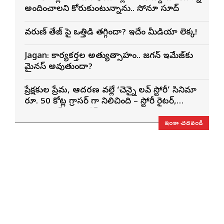
అందించాలని కోరుకుంటున్నాను.. సోనూ సూద్
వరుణ్ తేజ్‌ పై ఒత్తిడి తగ్గిందా? ఇదేం మీడియా లెక్క!
Jagan: కార్యకర్తల అత్యుత్సాహం.. జగన్ ఇమేజ్‌కు
మైనస్ అవుతుందా?
ప్రేక్షకుల ప్రేమ, ఆదరణ వల్లే ‘చెన్నై లవ్ స్టోరీ’ సినిమా
రూ. 50 కోట్ల గ్రాసర్ గా నిలిచింది – స్టోరీ రైటర్,
ప్రొడ్యూసర్ సాయి రాజేష్
ఇంకా చదవండి