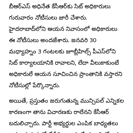
బీఆర్ఎస్ అధినేత కేసీఆర్‌కు సిట్ అధికారులు
గురువారం నోటీసులు జారీ చేశారు.
హైదరాబాద్‌లోని ఆయన నివాసంలో అధికారులు
ఈ నోటీసులు అందజేశారు. జనవరి 30
మధ్యాహ్నం 3 గంటలకు జూబ్లీహిల్స్ పీఎస్‌లోని
సిట్ కార్యాలయానికి రావాలని, లేదా వీలుకాకుంటే
అధికారులే ఆయన సూచించిన ప్రాంతానికి వస్తారని
నోటీసుల్లో పేర్కొన్నారు.
అయితే, ప్రస్తుతం జరుగుతున్న మున్సిపల్ ఎన్నికల
కారణంగా తాను విచారణకు రాలేనని కేసీఆర్
బదులిచ్చారు. పార్టీ అభ్యర్థుల ఎంపిక బాధ్యతలు