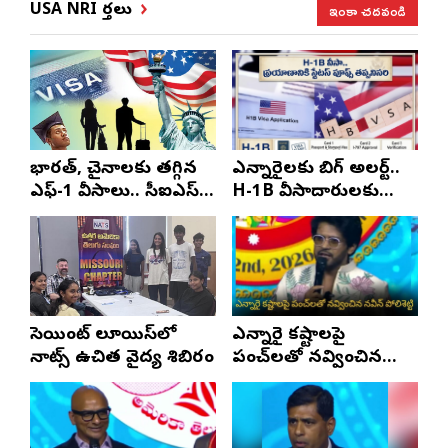
ఇంకా చదవండి
USA NRI వార్తలు
భారత్, చైనాలకు తగ్గిన
ఎన్నారైలకు బిగ్ అలర్ట్..
ఎఫ్-1 వీసాలు.. సీఐఎస్
H-1B వీసాదారులకు
నివేదిక..!
ప్రయాణ సమయంలో
స్టేటస్ ప్రూఫ్స్ తప్పనిసరి..!
సెయింట్ లూయిస్‌లో
ఎన్నారై కష్టాలపై
నాట్స్ ఉచిత వైద్య శిబిరం
పంచ్‌లతో నవ్వించిన
నవీన్ పోలిశెట్టి