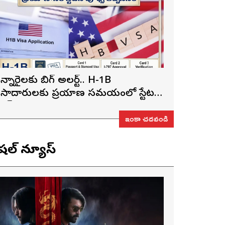
న్నారైలకు బిగ్ అలర్ట్.. H-1B
ీసాదారులకు ప్రయాణ సమయంలో స్టేటస్
్రూఫ్స్ తప్పనిసరి..!
ఇంకా చదవండి
ెషల్ న్యూస్