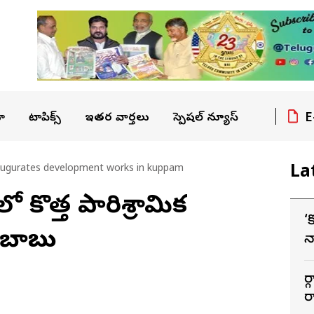
E
ా
టాపిక్స్
ఇతర వార్తలు
స్పెషల్ న్యూస్
La
ugurates development works in kuppam
కొత్త పారిశ్రామిక
‘
్రబాబు
న
ఉ
స
మ
ర