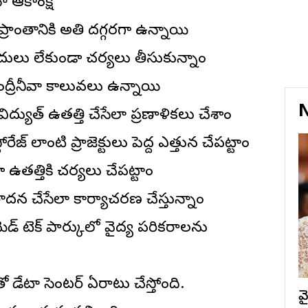
ా ఆకాంక్ష
ప్రాంతానికి అతి దగ్గరగా ఉన్నాయి
బందులు లేకుండా చర్యలు తీసుకున్నాం
ంద్రీనీవా కాలువలు ఉన్నాయి
N
ద్యుత్ ఉత్పత్తి చేసేలా ప్రణాళికలు చేశాం
ోరేజ్ లాంటి ప్రాజెక్టులు పెద్ద ఎత్తున చేపట్టాం
ఉత్పత్తికి చర్యలు చేపట్టాం
ాదన చేసేలా కార్యాచరణ చేస్తున్నాం
ాటు మెడ్ టెక్ పార్కులో వైద్య పరికరాలను
డేటా సెంటర్ ఏర్పాటు చేస్తోంది.
వ