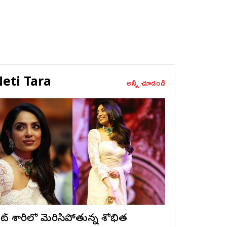
eti Tara
అన్నీ చూడండి
ైట్ శారీలో మెరిసిపోతున్న శోభిత