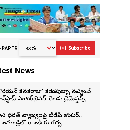
-PAPER
Subscribe
test News
కొరియన్ కనకరాజు’ కడుపుబ్బా నవ్వించే
ాన్‌స్టాప్ ఎంటర్‌టైనర్. రెండు డైమెన్షన్స్
న్న పాత్రలో నటించడం చాలా
ంతృప్తినిచ్చింది : వరుణ్ తేజ్
ార్గాని భరత్ వ్యాఖ్యలపై టీడీపీ కౌంటర్..
ాజమండ్రిలో రాజకీయ రచ్చ..