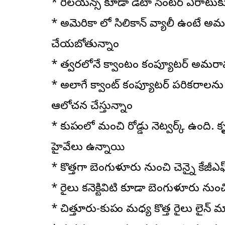
* రిలయన్స్ కూడా డేటా సెంటర్ ఏర్పాటు
* అమెరికా లో సిలికాన్ వ్యాలీ ఉంటే అమ
చేయబోతున్నాం
* త్వరలోనే క్వాంటం కంప్యూటర్ అమరావ
* అలాగే క్వాంట్ కంప్యూటర్ పరికరాల
ఆలోచన చేస్తున్నాం
* కుప్పంలో మంచి రోడ్డు నెట్వర్క్ ఉంది. 
హైవేలు ఉన్నాయి
* కొత్తగా బెంగుళూరు నుంచి చెన్నై కేజీ
* రైలు కనెక్టివిటి కూడా బెంగుళూరు నుంచి
* చిత్తూరు-కుప్పం మధ్య కొత్త రైలు లైన్