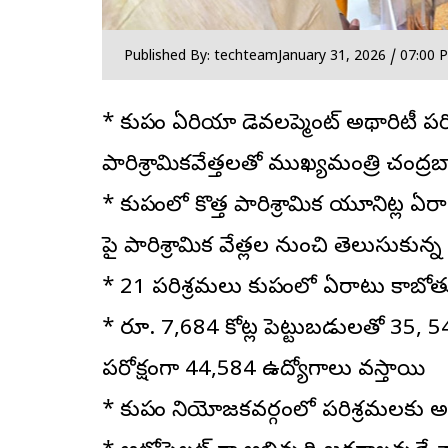
Published By: techteam
January 31, 2026 / 07:00 
* కుప్పం ఏరియా డెవలప్మెంట్ అథారిటీ పర
పారిశ్రామికవేత్తలతో ముఖ్యమంత్రి చంద
* కుప్పంలో కొత్త పారిశ్రామిక యూనిట్ల ఏ
పై పారిశ్రామిక వేత్లల నుంచి తెలుసుకున్న
* 21 పరిశ్రమలు కుప్పంలో ఏర్పాటు కాబోత
* రూ. 7,684 కోట్ల పెట్టుబడులతో 35, 54
పరోక్షంగా 44,584 ఉద్యోగాలు వస్తాయి
* కుప్పం నియోజకవర్గంలో పరిశ్రమలకు