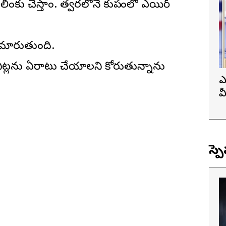
ింకు చేస్తాం. త్వరలోనే కుప్పంలో ఎయిర్
పం మారుతుంది.
నిట్లను ఏర్పాటు చేయాలని కోరుతున్నాను
ఎ
వ
ప
స్ప