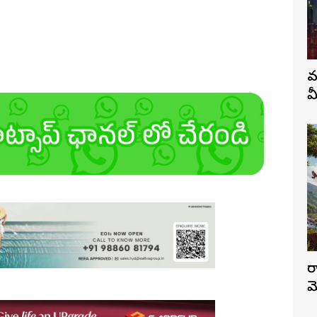
వ
మ
ర
మ