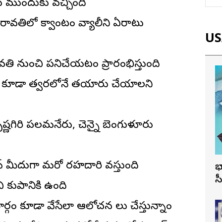
కు ముందుకు వచ్చింది
రావతిలో క్వాంటం వ్యాలీని ఏర్పాటు
USA
తి నుంచి పనిచేయటం ప్రారంభిస్తుంది
ను కూడా త్వరలోనే తయారు చేయాలని
కృష్ణగిరి పలమనేరు, చెన్నై బెంగుళూరు
ఎఫ్ మీదుగా మరో రహదారి వస్తుంది
భ
స
 కుప్పానికి ఉంది
 మార్గం కూడా వేసేలా ఆలోచన లు చేస్తున్నాం