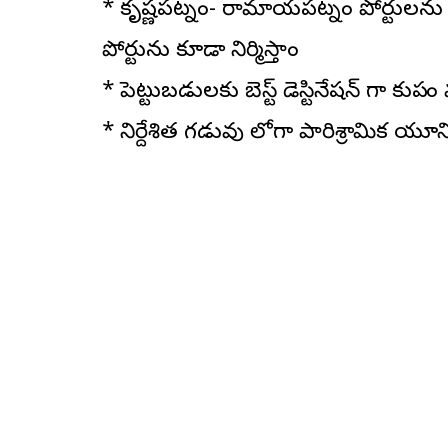
* కృష్ణపట్నం- రామాయపట్నం పోర్టులను ల
పోర్టును కూడా నిర్మిస్తాం
* పెట్టుబడులకు బెస్ట్ డెస్టినేషన్ గా కుప్
* నిర్దేశిత గడువు లోగా పారిశ్రామిక యూ