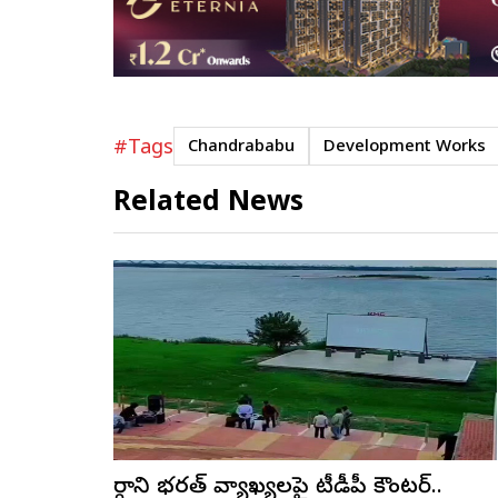
#Tags
Chandrababu
Development Works
Related News
మార్గాని భరత్ వ్యాఖ్యలపై టీడీపీ కౌంటర్..