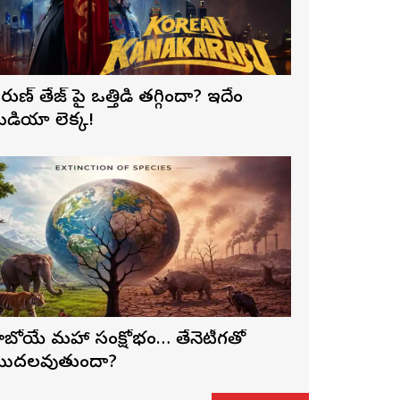
రుణ్ తేజ్‌ పై ఒత్తిడి తగ్గిందా? ఇదేం
ీడియా లెక్క!
ాబోయే మహా సంక్షోభం… తేనెటీగతో
ొదలవుతుందా?