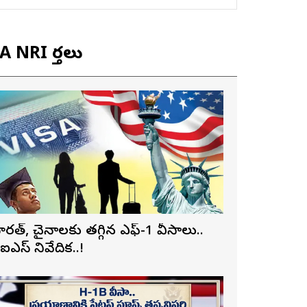
 NRI వార్తలు
ారత్, చైనాలకు తగ్గిన ఎఫ్-1 వీసాలు..
ీఐఎస్ నివేదిక..!