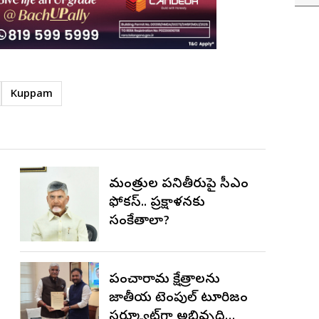
Kuppam
మంత్రుల పనితీరుపై సీఎం
ఫోకస్.. ప్రక్షాళనకు
సంకేతాలా?
పంచారామ క్షేత్రాలను
జాతీయ టెంపుల్ టూరిజం
సర్క్యూట్‌గా అభివృద్ధి