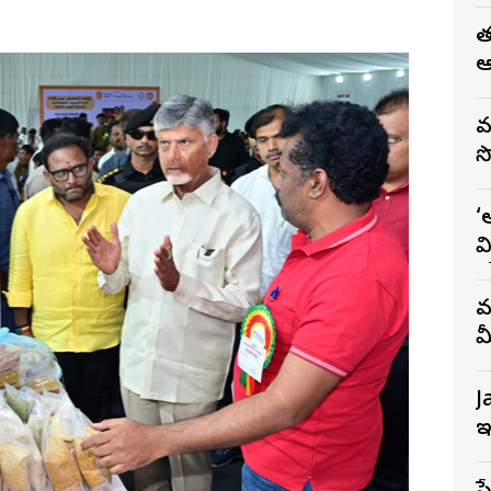
త
ఆ
వ
స
‘
వ
క
వ
మ
J
ఇ