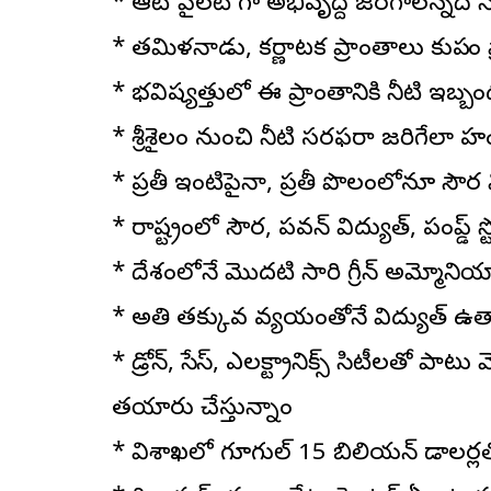
* ఆటోపైలట్ గా అభివృద్ది జరగాలన్నదే న
* తమిళనాడు, కర్ణాటక ప్రాంతాలు కుప్పం 
* భవిష్యత్తులో ఈ ప్రాంతానికి నీటి ఇబ్
* శ్రీశైలం నుంచి నీటి సరఫరా జరిగేలా హ
* ప్రతీ ఇంటిపైనా, ప్రతీ పొలంలోనూ సౌర వి
* రాష్ట్రంలో సౌర, పవన్ విద్యుత్, పంప్డ్ స్ట
* దేశంలోనే మొదటి సారి గ్రీన్ అమ్మోనియా 
* అతి తక్కువ వ్యయంతోనే విద్యుత్ ఉత్ప
* డ్రోన్, స్పేస్, ఎలక్ట్రానిక్స్ సిటీలతో ప
తయారు చేస్తున్నాం
* విశాఖలో గూగుల్ 15 బిలియన్ డాలర్లతో 