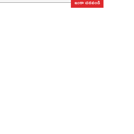
ఇంకా చదవండి