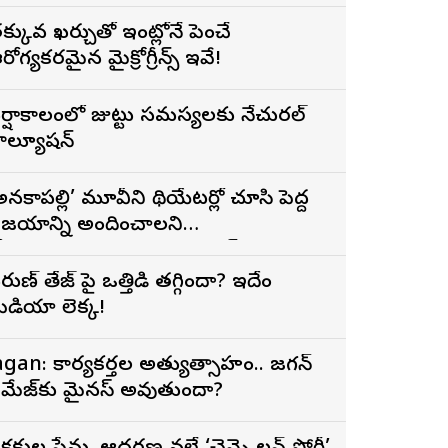
క్కువ ఖర్చుతో ఇంట్లోనే పెంచే
రోగ్యకరమైన మైక్రోగ్రీన్స్ ఇవే!
ర్షాకాలంలో జుట్టు సమస్యలకు నేచురల్
ొల్యూషన్
అనకాపల్లి’ మూవీని థియేటర్లో చూసి పెద్ద
ిజయాన్ని అందించాలని
ోరుకుంటున్నాను.. సోనూ సూద్
రుణ్ తేజ్‌ పై ఒత్తిడి తగ్గిందా? ఇదేం
ీడియా లెక్క!
agan: కార్యకర్తల అత్యుత్సాహం.. జగన్
మేజ్‌కు మైనస్ అవుతుందా?