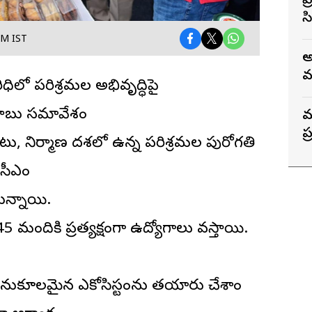
ప
సి
ర
PM IST
అ
వ
ిధిలో పరిశ్రమల అభివృద్ధిపై
బ
్రబాబు సమావేశం
మ
ప
ర్పాటు, నిర్మాణ దశలో ఉన్న పరిశ్రమల పురోగతి
 సీఎం
ున్నాయి.
5 మందికి ప్రత్యక్షంగా ఉద్యోగాలు వస్తాయి.
 అనుకూలమైన ఎకోసిస్టంను తయారు చేశాం