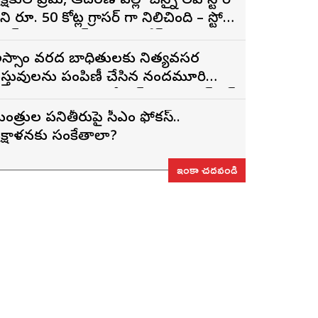
్రేక్షకుల ప్రేమ, ఆదరణ వల్లే ‘చెన్నై లవ్ స్టోరీ’
నిమా రూ. 50 కోట్ల గ్రాసర్ గా నిలిచింది – స్టోరీ
ైటర్, ప్రొడ్యూసర్ సాయి రాజేష్
స్సాం వరద బాధితులకు నిత్యవసర
స్తువులను పంపిణీ చేసిన నందమూరి
సవరామ తారకం ఎన్టీఆర్ చారిటబుల్ ట్రస్ట్
ంత్రుల పనితీరుపై సీఎం ఫోకస్..
్రక్షాళనకు సంకేతాలా?
ఇంకా చదవండి