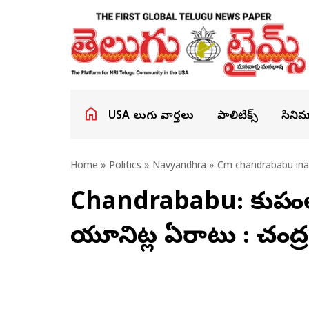
USA తెలుగు వార్తలు
పాలిటిక్స్
సినిమ
Home
»
Politics
»
Navyandhra
» Cm chandrababu ina
Chandrababu: కుప్పంలో 
యూనిట్ల ఏర్పాటు : చంద