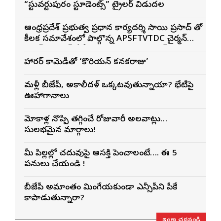
“స్టువర్టుపురం స్టూడెంట్స్” ట్రైలర్ విడుదల
ఆంధ్రప్రదేశ్ ప్రభుత్వ ప్రధాన కార్యదర్శి సాయి ప్రసాద్ తో
కీలక సమావేశంలో పాల్గొన్న APSFTVTDC చైర్మన్
భరత్ భూషణ్, ఏపీ ఎఫ్డిసి ఎండి విశ్వనాథన్, పలు
శాఖల అధికారులు
హారర్ కామెడీతో ‘కొరియన్ కనకరాజు’
మళ్లీ బీజేపీ, అకాలీదళ్ ఒక్కటవుతున్నాయా? భేటీపై
ఊహాగానాలు
మోకాళ్ల నొప్పి తగ్గించే రోజువారీ అలవాట్లు…
సులభమైన మార్గాలు!
మీ పిల్లల్లో చదువుపై ఆసక్తి పెంచాలంటే…. ఈ 5
పనులు చేయండి !
బీజేపీ అమాంతం మింగేయకుండా ఎన్సీపీని పీకే
కాపాడుతున్నారా?
ఇంకా చదవండి