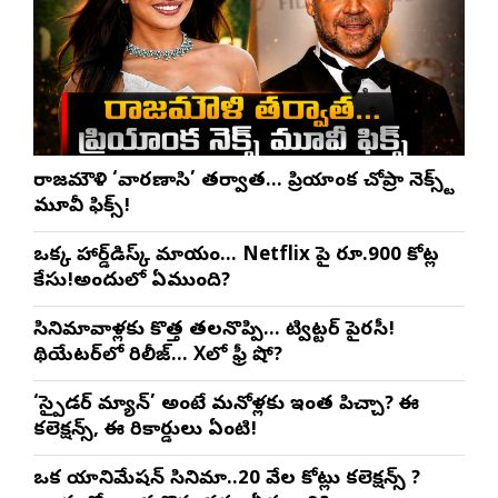
రాజమౌళి ‘వారణాసి’ తర్వాత… ప్రియాంక చోప్రా నెక్స్ట్
మూవీ ఫిక్స్!
ఒక్క హార్డ్‌డిస్క్ మాయం… Netflix పై రూ.900 కోట్ల
కేసు!అందులో ఏముంది?
సినిమావాళ్లకు కొత్త తలనొప్పి… ట్విట్టర్ పైరసీ!
థియేటర్‌లో రిలీజ్… Xలో ఫ్రీ షో?
‘స్పైడర్ మ్యాన్’ అంటే మనోళ్లకు ఇంత పిచ్చా? ఈ
కలెక్షన్స్, ఈ రికార్డులు ఏంటి!
ఒక యానిమేషన్ సినిమా..20 వేల కోట్లు కలెక్షన్స్ ?