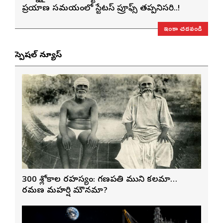
ప్రయాణ సమయంలో స్టేటస్ ప్రూఫ్స్ తప్పనిసరి..!
ఇంకా చదవండి
స్పెషల్ న్యూస్
300 శ్లోకాల రహస్యం: గణపతి ముని కలమా…
రమణ మహర్షి మౌనమా?