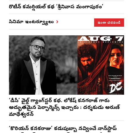
రొటీన్‌ కమర్షియల్‌ కథ ‘శ్రీనివాస మంగాపురం’
ఇంకా చదవండి
సినిమా ఇంటర్వ్యూలు
‘డీసీ’ వైల్డ్ గ్యాంగ్‌స్టర్ కథ. లోకేష్ కనగరాజ్ గారు
అద్భుతమైన పెర్ఫార్మెన్స్ ఇచ్చారు : దర్శకుడు అరుణ్
మాథేశ్వరన్
‘కొరియన్ కనకరాజు’ కడుపుబ్బా నవ్వించే నాన్‌స్టాప్