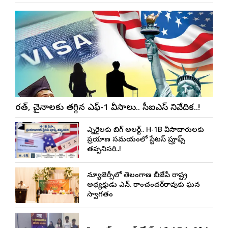
భారత్, చైనాలకు తగ్గిన ఎఫ్-1 వీసాలు.. సీఐఎస్ నివేదిక..!
ఎన్నారైలకు బిగ్ అలర్ట్.. H-1B వీసాదారులకు
ప్రయాణ సమయంలో స్టేటస్ ప్రూఫ్స్
తప్పనిసరి..!
న్యూజెర్సీలో తెలంగాణ బీజేపీ రాష్ట్ర
అధ్యక్షుడు ఎన్. రాంచందర్‌రావుకు ఘన
స్వాగతం