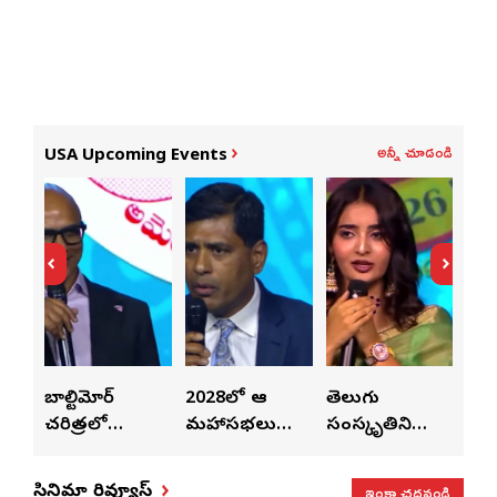
అన్నీ చూడండి
USA Upcoming Events
లపై
బాల్టిమోర్
2028లో ఆటా
తెలుగు
పెట
చరిత్రలో
మహాసభలు
సంస్కృతిని
పెట్
వీన్
నిలిచిపోయే
జరిగేది అక్కడే:
ఏకం
వీల
వేడుక ఇది: శ్రీధర్
సతీష్ రెడ్డి
చేస్తున్నారు:
విధా
ఇంకా చదవండి
సినిమా రివ్యూస్