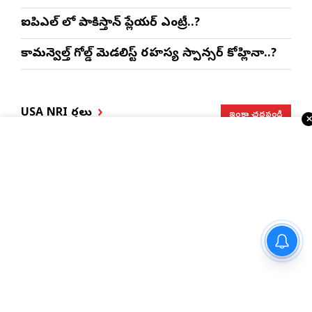
ఐపిఎల్ లో పాకిస్తాన్ ప్లేయర్ ఎంట్రీ..?
కామన్వెల్త్ గోల్డ్ మెడలిస్ట్ రహస్య స్పాన్సర్ కోహ్లినా..?
ఇంకా చదవండి
USA NRI వార్తలు
భారత్, చైనాలకు తగ్గిన
ఎన్నారైలకు బిగ్ అలర్ట్..
నయనతార-కవిన్ ఫ్యామిలీ
ఎఫ్-1 వీసాలు.. సీఐఎస్
H-1B వీసాదారులకు
ఎంటర్‌టైనర్ ‘హాయ్’ ఆగస్టు 28న
నివేదిక..!
ప్రయాణ సమయంలో
గ్రాండ్ రిలీజ్
స్టేటస్ ప్రూఫ్స్ తప్పనిసరి..!