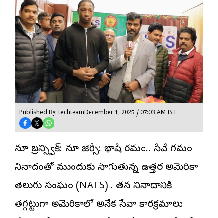
Published By: techteam
December 1, 2025 / 07:03 AM IST
న్యూ బ్రన్స్విక్: న్యూ జెర్సీ: భాషే రమ్యం.. సేవే గమ్యం
నినాదంతో ముందుకు సాగుతున్న ఉత్తర అమెరికా
తెలుగు సంఘం (NATS).. తన నినాదానికి
తగ్గట్టుగా అమెరికాలో అనేక సేవా కార్యక్రమాలు