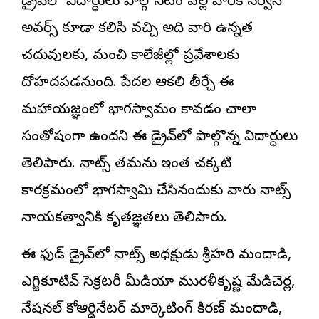
డ్రైవ్‌లో విద్యార్ధులు పాల్గొనటం వల్ల వారికి సర్వీస్
అవర్స్ కూడా కలిసి వచ్చి అది వారి ఉన్నత
చదువులకు, మంచి కాలేజీల్లో ప్రవేశాలకు
దోహదపడనుంది. పేదల ఆకలి తీర్చే ఈ
మహాయజ్ఞంలో భాగస్వామ్యం కావడం చాలా
సంతోషంగా ఉందని ఈ డ్రైవ్‌లో పాల్గొన్న విద్యార్ధులు
తెలిపారు. నాట్స్ తమను ఇంత చక్కటి
కార్యక్రమంలో భాగస్వామి చేసినందుకు వారు నాట్స్
నాయకత్వానికి కృతజ్ఞతలు తెలిపారు.
ఈ ఫుడ్ డ్రైవ్‌లో నాట్స్ అధ్యక్షుడు శ్రీహరి మందాడి,
ఎగ్జిక్యూటివ్ సెక్రటరీ మీడియా మురళీకృష్ణ మేడిచెర్ల,
నేషనల్ కోఆర్డినేటర్ మార్కెటింగ్ కిరణ్ మందాడి,