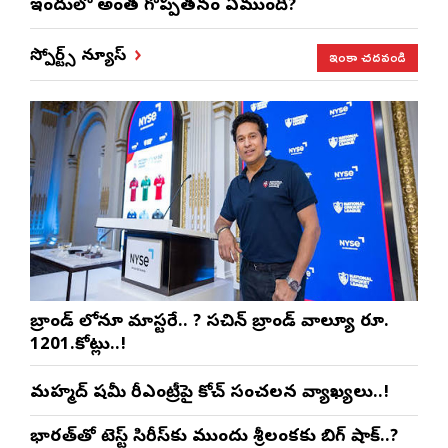
ఇందులో అంత గొప్పతనం ఏముంది?
ఇంకా చదవండి
స్పోర్ట్స్ న్యూస్
బ్రాండ్ లోనూ మాస్టరే.. ? సచిన్ బ్రాండ్ వాల్యూ రూ.
1201.కోట్లు..!
మహ్మద్ షమీ రీఎంట్రీపై కోచ్ సంచలన వ్యాఖ్యలు..!
భారత్‌తో టెస్ట్ సిరీస్‌కు ముందు శ్రీలంకకు బిగ్ షాక్..?