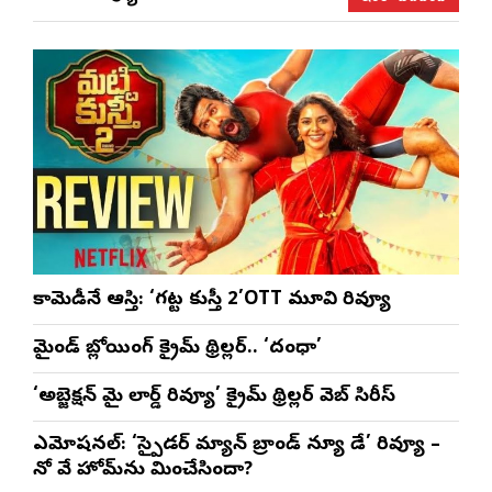
బానాల
అనన్య నాగళ్ల
సభల
సీఎ
భట్ట
కామెడీనే ఆస్తి: ‘గట్ట కుస్తీ 2’OTT మూవి రివ్యూ
మైండ్ బ్లోయింగ్ క్రైమ్ థ్రిల్లర్.. ‘దంధా’
‘అబ్జెక్ష‌న్ మై లార్డ్ రివ్యూ’ క్రైమ్ థ్రిల్ల‌ర్ వెబ్ సిరీస్
ఎమోష‌న‌ల్‌: ‘స్పైడర్ మ్యాన్ బ్రాండ్ న్యూ డే’ రివ్యూ –
నో వే హోమ్‌ను మించేసిందా?