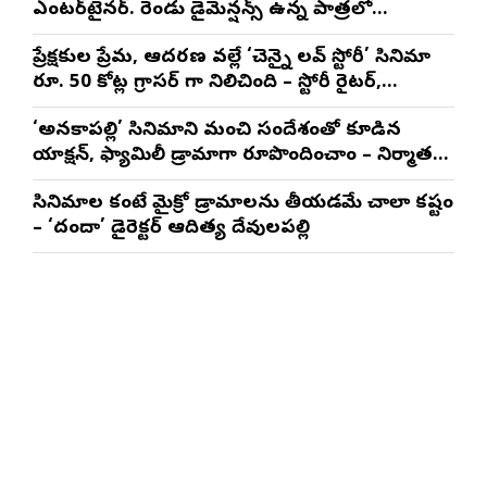
ఎంటర్‌టైనర్. రెండు డైమెన్షన్స్ ఉన్న పాత్రలో
నటించడం చాలా సంతృప్తినిచ్చింది : వరుణ్ తేజ్
ప్రేక్షకుల ప్రేమ, ఆదరణ వల్లే ‘చెన్నై లవ్ స్టోరీ’ సినిమా
రూ. 50 కోట్ల గ్రాసర్ గా నిలిచింది – స్టోరీ రైటర్,
ప్రొడ్యూసర్ సాయి రాజేష్
‘అనకాపల్లి’ సినిమాని మంచి సందేశంతో కూడిన
యాక్షన్, ఫ్యామిలీ డ్రామాగా రూపొందించాం – నిర్మాతలు
త్రినాథరావు నక్కిన, కాండ్రేగుల నాయుడు
సినిమాల కంటే మైక్రో డ్రామాలను తీయడమే చాలా కష్టం
– ‘దందా’ డైరెక్ట‌ర్ ఆదిత్య దేవులపల్లి