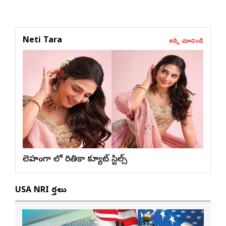
అన్నీ చూడండి
Neti Tara
లెహంగా లో రితికా క్యూట్ స్టిల్స్
USA NRI వార్తలు