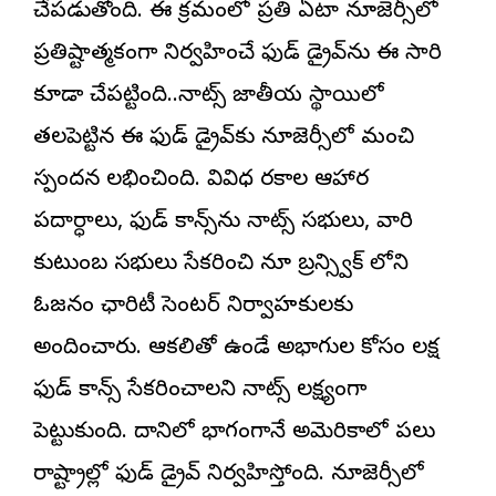
చేపడుతోంది. ఈ క్రమంలో ప్రతి ఏటా న్యూజెర్సీలో
ప్రతిష్టాత్మకంగా నిర్వహించే ఫుడ్ డ్రైవ్‌ను ఈ సారి
కూడా చేపట్టింది..నాట్స్ జాతీయ స్థాయిలో
తలపెట్టిన ఈ ఫుడ్ డ్రైవ్‌కు న్యూజెర్సీలో మంచి
స్పందన లభించింది. వివిధ రకాల ఆహార
పదార్ధాలు, ఫుడ్ క్యాన్స్‌ను నాట్స్ సభ్యులు, వారి
కుటుంబ సభ్యులు సేకరించి న్యూ బ్రన్స్విక్ లోని
ఓజనం ఛారిటీ సెంటర్ నిర్వాహకులకు
అందించారు. ఆకలితో ఉండే అభాగ్యుల కోసం లక్ష
ఫుడ్ క్యాన్స్ సేకరించాలని నాట్స్ లక్ష్యంగా
పెట్టుకుంది. దానిలో భాగంగానే అమెరికాలో పలు
రాష్ట్రాల్లో ఫుడ్ డ్రైవ్ నిర్వహిస్తోంది. న్యూజెర్సీలో