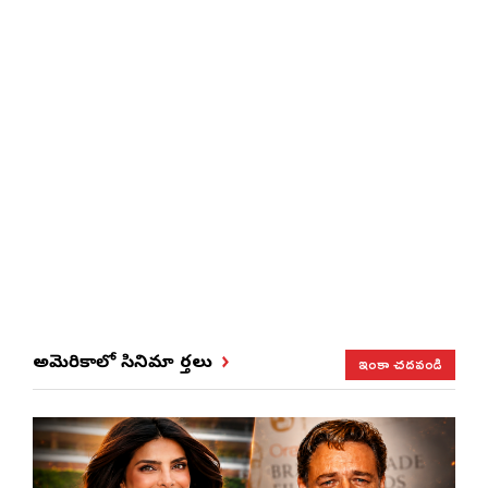
ఇంకా చదవండి
అమెరికాలో సినిమా వార్తలు