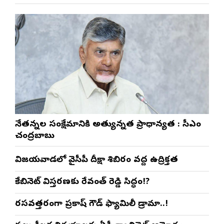
నేతన్నల సంక్షేమానికి అత్యున్నత ప్రాధాన్యత : సీఎం
చంద్రబాబు
విజయవాడలో వైసీపీ దీక్షా శిబిరం వద్ద ఉద్రిక్తత
కేబినెట్ విస్తరణకు రేవంత్ రెడ్డి సిద్ధం!?
రసవత్తరంగా ప్రకాష్ గౌడ్ ఫ్యామిలీ డ్రామా..!