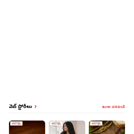
ఇంకా చదవండి
వెబ్ స్టోరీలు