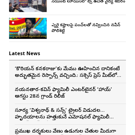
సెయింట్ లూయిస్‌లో నాట్స్ ఉచిత వైద్య శిబిరం
ఎన్నారై కష్టాలపై పంచ్‌లతో నవ్వించిన నవీన్
పోలిశెట్టి
Latest News
‘కొరియన్ కనకరాజు’కు మేము ఊహించిన దానికంటే
అద్భుతమైన రెస్పాన్స్ వచ్చింది.: సక్సెస్ ప్రెస్ మీట్‌లో
మెగా ప్రిన్స్ వరుణ్ తేజ్
నయనతార-కవిన్ ఫ్యామిలీ ఎంటర్‌టైనర్ ‘హాయ్’
ఆగస్టు 28న గ్రాండ్ రిలీజ్
సూర్య ‘విశ్వనాథ్ & సన్స్’ ట్రైలర్ విడుదల…
హృదయాలను హత్తుకునే ఎమోషనల్ ఫ్యామిలీ
ఎంటర్‌టైనర్‌గా భారీ అంచనాలు
ప్రముఖ దర్శకులు వేణు ఉడుగుల చేతుల మీదుగా