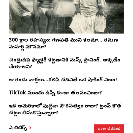
300 శ్లోకాల రహస్యం: గణపతి ముని కలమా… రమణ
మహర్షి మౌనమా?
చంద్రుడిపై ఫ్యాక్టరీ కట్టడానికి మస్క్ ప్లానింగ్, అక్కడేం
చేయాలని?
ఆ రెండు వార్తలు…కలిపి చదివితే ఒక షాకింగ్ నిజం!
TikTok ముందు డిస్నీ కూడా తలవంచిందా?
ఇక అమెరికాలో పుట్టినా పౌరసత్వం రాదా? ట్రంప్ కొత్త
చట్టం తీసుకొస్తున్నారా?
ఇంకా చదవండి
పాలిటిక్స్