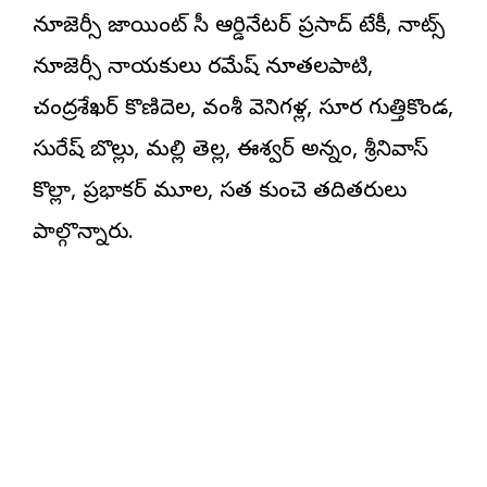
న్యూజెర్సీ జాయింట్ సీ ఆర్డినేటర్ ప్రసాద్ టేకీ, నాట్స్
న్యూజెర్సీ నాయకులు రమేష్ నూతలపాటి,
చంద్రశేఖర్ కొణిదెల, వంశీ వెనిగళ్ల, సూర్య గుత్తికొండ,
సురేష్ బొల్లు, మల్లి తెల్ల, ఈశ్వర్ అన్నం, శ్రీనివాస్
కొల్లా, ప్రభాకర్ మూల, సత్య కుంచె తదితరులు
పాల్గొన్నారు.