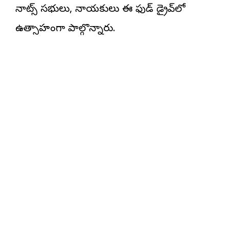
నాట్స్ సభ్యులు, నాయకులు ఈ ఫుడ్ డ్రైవ్‌లో
ఉత్సాహంగా పాల్గొన్నారు.