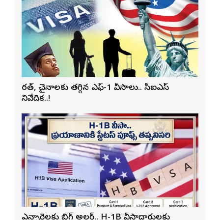
భారత్, చైనాలకు తగ్గిన ఎఫ్-1 వీసాలు.. సీఐఎస్
నివేదిక..!
ఎన్నారైలకు బిగ్ అలర్ట్.. H-1B వీసాదారులకు