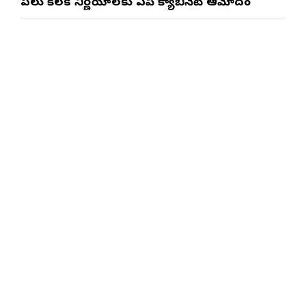
పలు కీలక నిర్ణయాలకు ఏపీ క్యాబినెట్ ఆమోదం