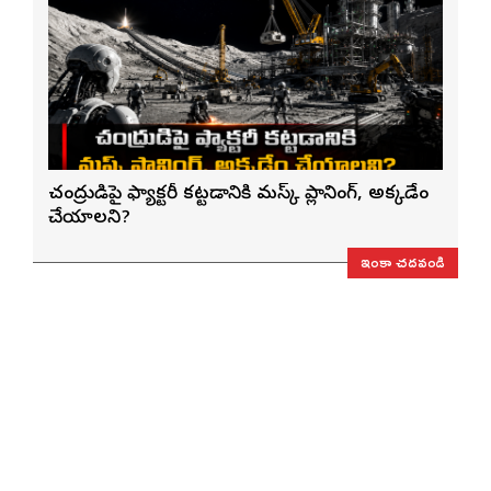
చంద్రుడిపై ఫ్యాక్టరీ కట్టడానికి మస్క్ ప్లానింగ్, అక్కడేం
చేయాలని?
ఇంకా చదవండి