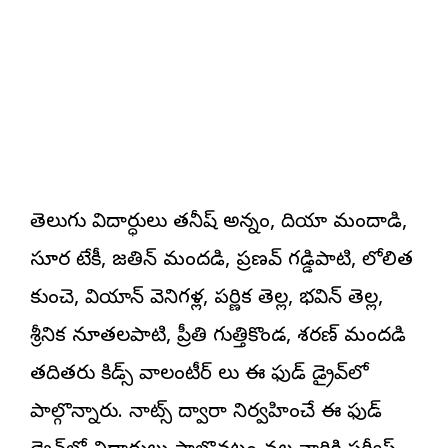
తెలుగు విద్యార్ధులు తనీష్ అన్నం, దియా మందాడి,
సూర్య టేకీ, జతిన్ మందడి, ప్రణవ్ గడ్డిపాటి, లోలిత్య
కుంచె, వియాన్ వెనిగళ్ల, పర్ణిక తెల్ల, భవిన్ తెల్ల,
శ్రీనిక నూతలపాటి, ప్రీతి గుత్తికొండ, శరణ్ మందడి
తదితరు కిడ్స్ వాలంటీర్ లు ఈ ఫుడ్ డ్రైవ్‌లో
పాల్గొన్నారు. నాట్స్ ద్వారా నిర్వహించే ఈ ఫుడ్