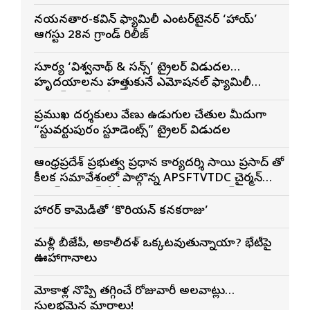
మెగా ప్రిన్స్ వరుణ్ తేజ్
నయనతార-కవిన్ ఫ్యామిలీ ఎంటర్‌టైనర్ ‘హాయ్’
ఆగస్టు 28న గ్రాండ్ రిలీజ్
సూర్య ‘విశ్వనాథ్ & సన్స్’ ట్రైలర్ విడుదల…
హృదయాలను హత్తుకునే ఎమోషనల్ ఫ్యామిలీ
ఎంటర్‌టైనర్‌గా భారీ అంచనాలు
ప్రముఖ దర్శకులు వేణు ఉడుగుల చేతుల మీదుగా
“స్టువర్టుపురం స్టూడెంట్స్” ట్రైలర్ విడుదల
ఆంధ్రప్రదేశ్ ప్రభుత్వ ప్రధాన కార్యదర్శి సాయి ప్రసాద్ తో
కీలక సమావేశంలో పాల్గొన్న APSFTVTDC చైర్మన్
భరత్ భూషణ్, ఏపీ ఎఫ్డిసి ఎండి విశ్వనాథన్, పలు
శాఖల అధికారులు
హారర్ కామెడీతో ‘కొరియన్ కనకరాజు’
మళ్లీ బీజేపీ, అకాలీదళ్ ఒక్కటవుతున్నాయా? భేటీపై
ఊహాగానాలు
మోకాళ్ల నొప్పి తగ్గించే రోజువారీ అలవాట్లు…
సులభమైన మార్గాలు!