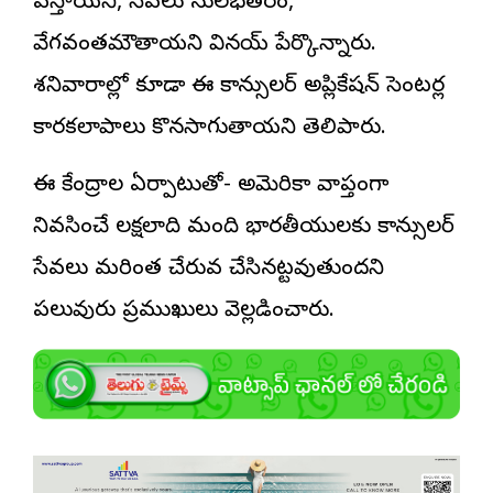
వస్తాయని, సేవలు సులభతరం,
వేగవంతమౌతాయని వినయ్‌ పేర్కొన్నారు.
శనివారాల్లో కూడా ఈ కాన్సులర్‌ అప్లికేషన్‌ సెంటర్ల
కార్యకలాపాలు కొనసాగుతాయని తెలిపారు.
ఈ కేంద్రాల ఏర్పాటుతో- అమెరికా వ్యాప్తంగా
నివసించే లక్షలాది మంది భారతీయులకు కాన్సులర్‌
సేవలు మరింత చేరువ చేసినట్టవుతుందని
పలువురు ప్రముఖులు వెల్లడించారు.