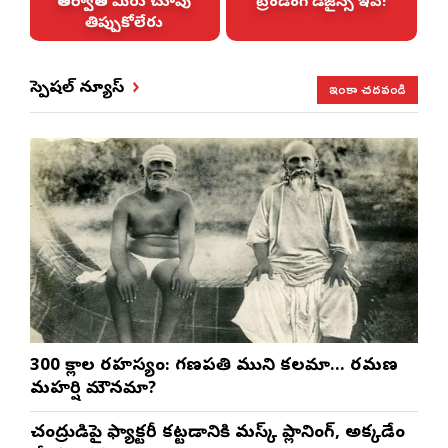
!
తర్వాత మీరు చూపు
ట్రెండింగ్ డిజైన్స్ ఇవే!
తిప్పుకోలేరు
ఇంకా చదవండి
స్పెషల్ న్యూస్
300 శ్లోకాల రహస్యం: గణపతి ముని కలమా… రమణ
మహర్షి మౌనమా?
చంద్రుడిపై ఫ్యాక్టరీ కట్టడానికి మస్క్ ప్లానింగ్, అక్కడేం