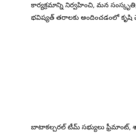
కార్యక్రమాన్ని నిర్వహించి, మన సంస్
భవిష్యత్‌ తరాలకు అందించడంలో కృషి చేస
బాటాకల్చరల్‌ టీమ్‌ సభ్యులు ఫ్రీమాంట్‌, శాన్