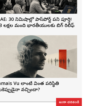
AE: 30 నిమిషాల్లో పాస్‌పోర్ట్ పని పూర్తి!
3 లక్షల మంది భారతీయులకు బిగ్ రిలీఫ్
amais Vu లాంటి వింత పరిస్థితి
ీకెప్పుడైనా వచ్చిందా?
ఇంకా చదవండి