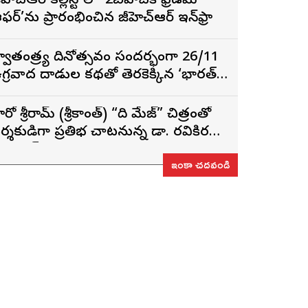
ీహెచ్ఆర్ కల్లిస్టోలో ‘2బీహెచ్‌కే ఫ్రీడమ్
ఫర్’ను ప్రారంభించిన జీహెచ్ఆర్ ఇన్‌ఫ్రా
్వాతంత్ర్య దినోత్సవం సందర్భంగా 26/11
గ్రవాద దాడుల కథతో తెరకెక్కిన ‘భారత్
ాగ్య విధాత’
ీరో శ్రీరామ్ (శ్రీకాంత్) “ది మేజ్” చిత్రంతో
ర్శకుడిగా ప్రతిభ చాటనున్న డా. రవికిరణ్
డలాయ్
ఇంకా చదవండి