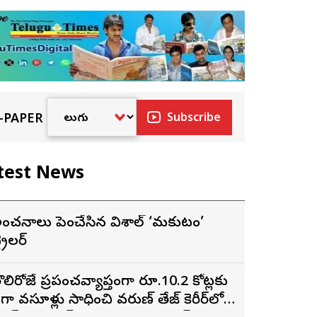
-PAPER
Subscribe
test News
ంచనాలు పెంచేసిన విశాల్ ‘మకుటం’
్రైలర్
ొలిరోజే ప్రపంచవ్యాప్తంగా రూ.10.2 కోట్లకు
ైగా వసూళ్లు సాధించి వరుణ్ తేజ్ కెరీర్‌లోనే