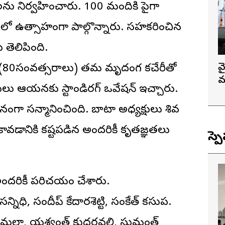
లను నిర్వహించారు. 100 మందికి పైగా
ో ఉత్సాహంగా పాల్గొన్నారు. సహకరించిన
 తెలిపింది.
వ
గారు (80సంవత్సరాలు) తమ మృదంగ కచేరీతో
మ
కులు ఆయనకు స్టాండిరగ్‌ ఒవేషన్‌ ఇచ్చారు.
గా సన్మానించింది. బాటా అధ్యక్షులు శివ
వడానికి కష్టపడిన అందరికీ కృతజ్ఞతలు
స్ప
ందరికీ పరిచయం చేశారు.
్నిధి, సందీప్‌ కేదారశెట్టి, సంకేత్‌ కసుప.
 మల్లా, యశ్వంత్‌ కుదరవల్లి, సుమంత్‌