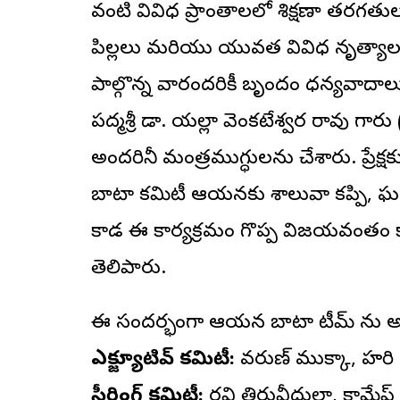
వంటి వివిధ ప్రాంతాలలో శిక్షణా తరగతు
పిల్లలు మరియు యువత వివిధ నృత్యాలల
పాల్గొన్న వారందరికీ బృందం ధన్యవాదాలు
పద్మశ్రీ డా. యల్లా వెంకటేశ్వర రావు 
అందరినీ మంత్రముగ్ధులను చేశారు. ప్రేక్ష
బాటా కమిటీ ఆయనకు శాలువా కప్పి, ఘనం
కాడ ఈ కార్యక్రమం గొప్ప విజయవంతం కా
తెలిపారు.
ఈ సందర్భంగా ఆయన బాటా టీమ్‌ ను అ
ఎగ్జిక్యూటివ్‌ కమిటీ:
వరుణ్‌ ముక్కా, హరి సన
స్టీరింగ్‌ కమిటీ:
రవి తిరువీధులా, కామేష్‌