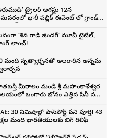
ిగ్గెస్ట్ ఓపెనింగ్‌గా నిలిచిన ‘కొరియన్
నకరాజు’
ఇరుముడి’ ట్రైలర్ ఆగస్టు 12న
ీమవరంలో భారీ పబ్లిక్ ఈవెంట్ లో గ్రాండ్
ా లాంచ్
నంగా ‘శివ గాడి జింద‌గీ’ మూవీ టైటిల్,
ాంగ్ లాంచ్!
0 మంది నృత్యార్చనతో అలరారిన అన్నమ
్వరార్చన
ాతబస్తీ మీరాలం మండి శ్రీ మహంకాళేశ్వర
లయంలో బంగారు బోనం ఎత్తిన సినీ నటి,
ిర్మాత నిహారిక కొణిదెల
AE: 30 నిమిషాల్లో పాస్‌పోర్ట్ పని పూర్తి! 43
క్షల మంది భారతీయులకు బిగ్ రిలీఫ్