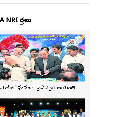
 NRI వార్తలు
ాల్టిమోర్‌లో ఘనంగా వైఎస్సార్‌ జయంతి