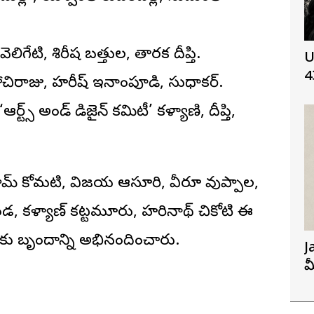
 వెలిగేటి, శిరీష బత్తుల, తారక దీప్తి.
U
4
పోచిరాజు, హరీష్‌ ఇనాంపూడి, సుధాకర్‌.
్స్‌ అండ్‌ డిజైన్‌ కమిటీ’ కళ్యాణి, దీప్తి,
యరామ్‌ కోమటి, విజయ ఆసూరి, వీరూ వుప్పాల,
కొండ, కళ్యాణ్‌ కట్టమూరు, హరినాథ్‌ చికోటి ఈ
కు బృందాన్ని అభినందించారు.
J
మ