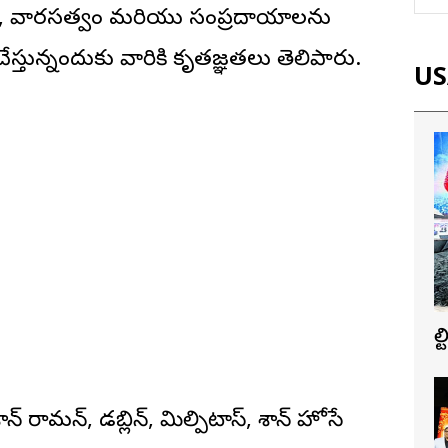
కృతి, వారసత్వం మరియు సంప్రదాయాలను
్తున్నందుకు వారికి కృతజ్ఞతలు తెలిపారు.
USA
బ
‌ రామన్‌, డబ్లిన్‌, మిల్పిటాస్‌, శాన్‌ హోసే