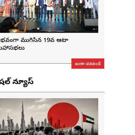
ైభవంగా ముగిసిన 19వ ఆటా
హాసభలు
ఇంకా చదవండి
ెషల్ న్యూస్