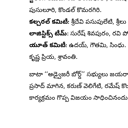
పుసులూరి, కొండల్ కొమరగిరి.
కల్చరల్‌ కమిటీ:
శ్రీదేవి పసుపులేటి, శ్రీలు
లాజిస్టిక్స్‌ టీమ్‌
: సురేష్‌ శివపురం, రవి 
యూత్‌ కమిటీ:
ఉదయ్‌, గౌతమి, సింధు. ‘ఆర్ట
కృష్ణ ప్రియ, శ్రావంతి.
బాటా ‘‘అడ్వైజరీ బోర్డ్‌’’ సభ్యులు జ
ప్రసాద్‌ మాగిన, కరుణ్‌ వెలిగేటి, రమేష్‌ 
కార్యక్రమం గొప్ప విజయం సాధించినందు