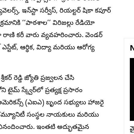
యువెలర్స్‌, ఇన్‌స్టా సర్వీస్‌, రియల్టర్‌ షికా కపూర్‌
రమానికి ‘‘పాఠశాల’’ విరిజల్లు రేడియో
ా రాణి బేకరీ వారు వ్యవహరించారు. వెండర్‌
్టేట్‌, ఆర్థిక, విద్యా మరియు ఆరోగ్య
N
ర్‌ రెడ్డి జ్యోతి ప్రజ్వలన చేసి
ౖమ్‌ స్క్వేర్‌లో ప్రత్యక్ష ప్రసారం
మెరికన్స్‌ (ఎఐఎ) బృంద సభ్యులు హాజరై
ిధ కమ్యూనిటీ సంస్థల నాయకులు మరియు
 అభినందించారు. ఇంతటి అద్భుతమైన
వై