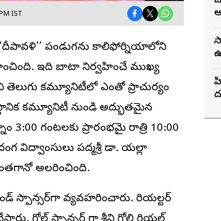
జ
ఆ
 PM IST
స
‘‘దీపావళి’’ పండుగను కాలిఫోర్నియాలోని
ఉ
ించింది. ఇది బాటా నిర్వహించే ముఖ్య
భ
హ
ోని తెలుగు కమ్యూనిటీలో ఎంతో ప్రాచుర్యం
ద
స్థానిక కమ్యూనిటీ నుండి అద్భుతమైన
గ
్నం 3:00 గంటలకు ప్రారంభమై రాత్రి 10:00
గ విద్వాంసులు పద్మశ్రీ డా. యల్లా
ు ఎంతగానో అలరించింది.
రాండ్‌ స్పాన్సర్‌గా వ్యవహరించారు. రియల్టర్‌
. గోల్డ్‌ స్పాన్సర్‌ గా శ్రీని గోలి రియల్‌