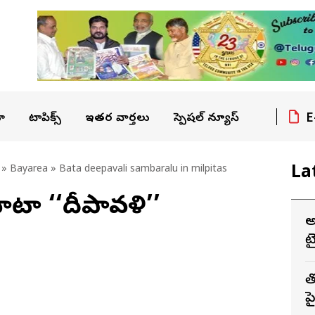
E
ా
టాపిక్స్
ఇతర వార్తలు
స్పెషల్ న్యూస్
La
»
Bayarea
» Bata deepavali sambaralu in milpitas
ాటా ‘‘దీపావళి’’
అ
ట
త
ప