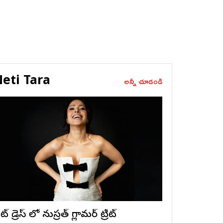
eti Tara
అన్నీ చూడండి
ట్ డ్రెస్ లో నుస్ర‌త్ గ్లామ‌ర్ ట్రీట్