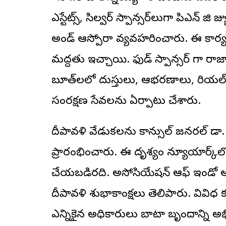
ఎస్టేట్స్‌, సిల్వర్‌ స్పాన్సర్‌లుగా పిఎన్‌ జి జ్
అండ్‌ ఆస్పోరా వ్యవహరించారు. ఈ కార్యక్
మద్దతు ఇచ్చాయి. ఫుడ్‌ స్పాన్సర్‌ గా రాజ
బూత్‌లలో దుస్తులు, ఆభరణాలు, రియల్‌ ఎస
సంరక్షణ సేవలను ఏర్పాటు చేశారు.
దీపావళి వేడుకలను కాన్సుల్‌ జనరల్‌ డా. శ్రీక
ప్రారంభించారు. ఈ దృశ్యం న్యూయార్క్‌లోని టె
చేయబడిరది. అసోసియేషన్‌ ఆఫ్‌ ఇండో అ
దీపావళి శుభాకాంక్షలు తెలిపారు. వివ
ఎన్నికైన అధికారులు బాటా బృందాన్ని