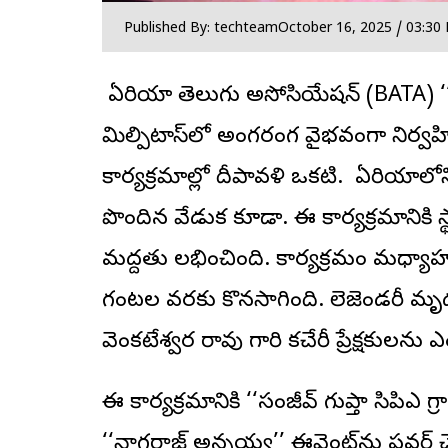
Published By: techteam
October 16, 2025 / 03:30
బే ఏరియా తెలుగు అసోసియేషన్‌ (BATA) 
మిల్పిటాస్‌లో అంగరంగ వైభవంగా నిర్వహ
కార్యక్రమాల్లో దీపావళి ఒకటి. బే ఏరియాల
పొందిన వేడుక కూడా. ఈ కార్యక్రమానికి 
మద్దతు లభించింది. కార్యక్రమం మధ్యాహ
గంటల వరకు కొనసాగింది. లెజెండరీ మృదం
వెంకటేశ్వర రావు గారి కచేరీ ప్రేక్షకులన
ఈ కార్యక్రమానికి ‘‘సంజీవ్‌ గుప్తా సిపిఎ గ్
‘‘నాగరాజ్‌ అన్నయ్య’’ ఈవెంట్‌ను పవర్‌ చేసారు