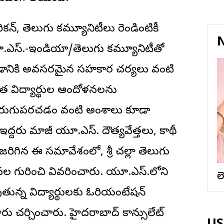
కన్‌, తెలుగు కమ్యూనిటీలు రెండింటికీ
N
ఎస్‌.-ఇండియా/తెలుగు కమ్యూనిటీతో
నికి అవసరమైన సహకార చర్యలు వంటి
త విద్యార్థుల ఆందోళనలను
మెరుగుపరచడం వంటి అంశాలు కూడా
ఇద్దరు మాజీ యూ.ఎస్‌. దౌత్యవేత్తలు, కాథీ
రిగిన ఈ సమావేశంలో, శ్రీ చల్లా తెలుగు
సేవల గురించి వివరించారు. యూ.ఎస్‌.లోని
ల
ుతున్న విద్యార్థులకు ఓరియంటేషన్‌
ు చర్చించారు. హైదరాబాద్‌ కాన్సులేట్‌