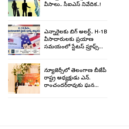
వీసాలు.. సీఐఎస్ నివేదిక..!
ఎన్నారైలకు బిగ్ అలర్ట్.. H-1B
వీసాదారులకు ప్రయాణ
సమయంలో స్టేటస్ ప్రూఫ్స్
తప్పనిసరి..!
న్యూజెర్సీలో తెలంగాణ బీజేపీ
రాష్ట్ర అధ్యక్షుడు ఎన్.
రాంచందర్‌రావుకు ఘన
స్వాగతం