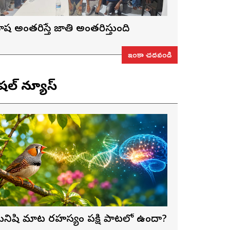
ాష అంతరిస్తే జాతి అంతరిస్తుంది
ఇంకా చదవండి
ెషల్ న్యూస్
నిషి మాట రహస్యం పక్షి పాటలో ఉందా?