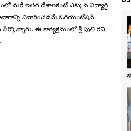
USA
లో మరే ఇతర దేశాలకంటే ఎక్కువ విద్యార్థి
సమాచారాన్ని నివారించడమే ఓరియంటేషన్‌
ొన్నారు. ఈ కార్యక్రమంలో శ్రీ పులి రవి,
.
వ