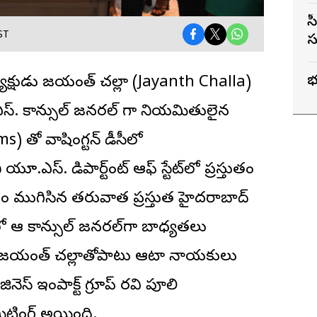
సీఎం
ST
స
వ
్యక్షుడు జయంత్‌ చల్లా (Jayanth Challa)
 కాన్సుల్‌ జనరల్‌ గా నియమితులైన
) తో వాషింగ్టన్‌ డీసీలో
స్‌. డిపార్ట్‌మెంట్‌ ఆఫ్‌ స్టేట్‌లో ప్రస్తుతం
కాలం ముగిసిన తరువాత ప్రస్తుత హైదరాబాద్‌
నంలో ఆమె కాన్సుల్‌ జనరల్‌గా బాధ్యతలు
ను జయంత్‌ చల్లాతోపాటు ఆటా నాయకులు
ెస్‌ ఇంపాక్ట్‌ గ్రూప్‌ రవి పూలి
ీటింగ్‌ అయింది.