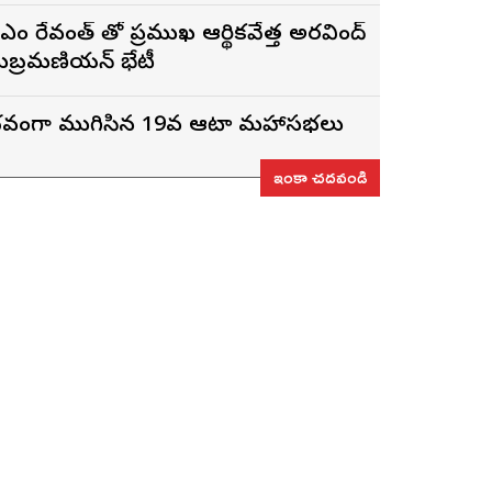
 రేవంత్ తో ప్రముఖ ఆర్థికవేత్త అరవింద్‌
ుబ్రమణియన్ భేటీ
ైభవంగా ముగిసిన 19వ ఆటా మహాసభలు
ఇంకా చదవండి