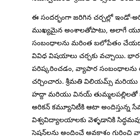
ఈ సందర్భంగా జరిగిన చర్చల్లో ఇండో-అమెరి
ముఖ్యమైన అంశాలతోపాటు, అలాగే యూ.
సంబంధాలను మరింత బలోపేతం చేయడా
వివిధ విషయాలు చర్చకు వచ్చాయి. భార
పరిష్కరించడం, వ్యాపార సంబంధాలను 
చర్చించారు. శ్రీమతి విలియమ్స్‌ మరియు 
హద్దా మరియు వినయ్‌ తుమ్మలపల్లిలతో జ
అమెరికన్‌ కమ్యూనిటీకి ఆటా అందిస్తున్న 
విశ్వవిద్యాలయాలకు వెళ్ళడానికి సిద్ధమవ
సెషన్‌లను అందించే అవకాశం గురించి వార