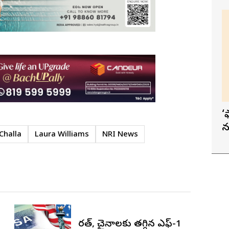
‘
న
Challa
Laura Williams
NRI News
భారత్, చైనాలకు తగ్గిన ఎఫ్-1