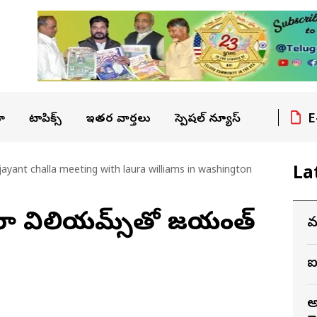
E
ా
టాపిక్స్
ఇతర వార్తలు
స్పెషల్ న్యూస్
La
jayant challa meeting with laura williams in washington
 లారా విలియమ్స్‌తో జయంత్‌
మ
ఐ
అ