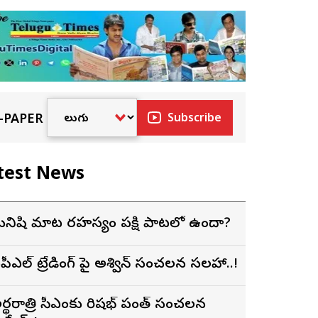
-PAPER
Subscribe
test News
నిషి మాట రహస్యం పక్షి పాటలో ఉందా?
పీఎల్ ట్రేడింగ్ పై అశ్విన్ సంచలన సలహా..!
ర్థరాత్రి సీఎంకు రిషభ్ పంత్ సంచలన