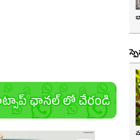
భ
స్ప
మ