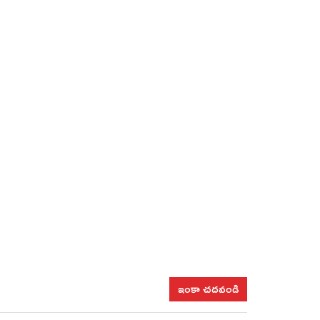
ఇంకా చదవండి