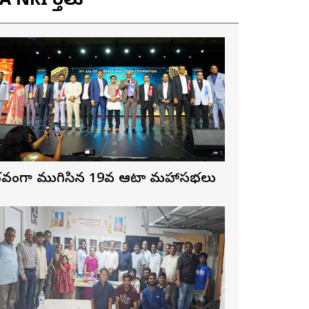
 NRI వార్తలు
ైభవంగా ముగిసిన 19వ ఆటా మహాసభలు