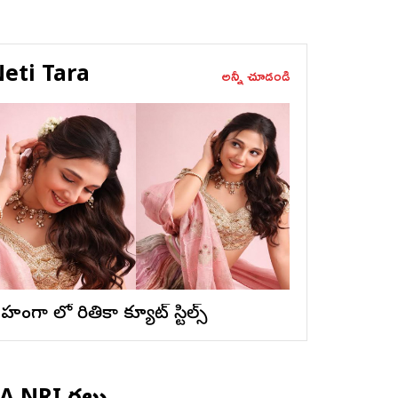
eti Tara
అన్నీ చూడండి
ెహంగా లో రితికా క్యూట్ స్టిల్స్