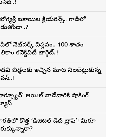
ెసేజ్..!
రోగ్యశ్రీ బకాయిల క్లియరెన్స్.. గాడిలో
డుతోందా..?
పీలో నెట్‌వర్క్ విప్లవం.. 100 శాతం
లికాం కనెక్టివిటీ టార్గెట్..!
డవి బిడ్డలకు ఇచ్చిన మాట నిలబెట్టుకున్న
వన్..!
ఫార్చ్యూన్’ ఆయిల్ వాడేవారికి షాకింగ్
్యూస్
ారత్‌లో కొత్త ‘డిజిటల్ డెట్ ట్రాప్’! మీరూ
రుక్కున్నారా?