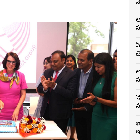
మ
ఆ
ప
ఏ
టె
అ
ప
‘
న
భ
ఇ