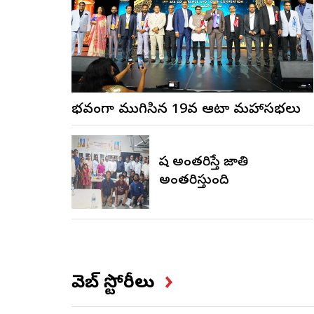
వైభవంగా ముగిసిన 19వ ఆటా మహాసభలు
భాష అంతరిస్తే జాతి
అంతరిస్తుంది
వెబ్ స్టోరీలు