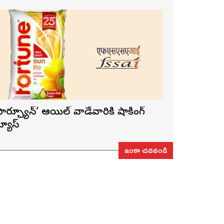
ఫార్చ్యూన్’ ఆయిల్ వాడేవారికి షాకింగ్
్యూస్
ఇంకా చదవండి