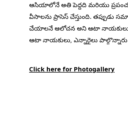
ఆసియాలోనే అతి పెద్దది మరియు ప్రపంచం
వీసాలను ప్రాసెస్‌ చేస్తుంది. తప్పుడు 
చేయాలనే ఆలోచన అని ఆటా నాయకులు పేర్క
ఆటా నాయకులు, ఎన్నారైలు పాల్గొన్నారు
Click here for Photogallery