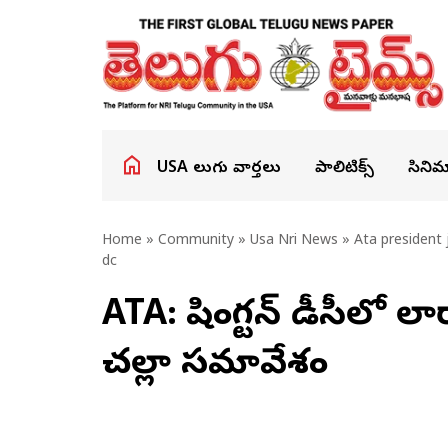
USA తెలుగు వార్తలు
పాలిటిక్స్
సినిమ
Home
»
Community
»
Usa Nri News
» Ata president 
dc
ATA: వాషింగ్టన్‌ డీసీలో
చల్లా సమావేశం