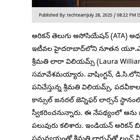
Published By: techteam
July 28, 2025 / 08:22 PM I
అమెరికన్‌ తెలుగు అసోసియేషన్‌ (ATA) అధ
ఇటీవల హైదరాబాద్‌లోని నూతన యూ.ఎస్‌.
శ్రీమతి లారా విలియమ్స్‌ (Laura Williams
సమావేశమయ్యారు. వాషింగ్టన్‌, డి.సి.లోని యూ.ఎ
పనిచేస్తున్న శ్రీమతి విలియమ్స్‌, పదవీ
కాన్సుల్‌ జనరల్‌ జెన్నిఫర్‌ లార్సన్‌ స్థా
స్వీకరించనున్నారు. ఈ నేపథ్యంలో ఆమె
పలువురు కలిశారు. ఇండియన్‌ అమెరికన్‌ బిజిన
సమన్వయంతో శ్రీమతి లార్సన్‌తో లంచ్‌ మ