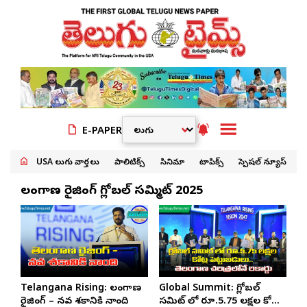
E-PAPER
USA తెలుగు వార్తలు
పాలిటిక్స్
సినిమా
టాపిక్స్
స్పెషల్ న్యూస్
తెలంగాణ రైజింగ్ గ్లోబల్ సమ్మిట్ 2025
Telangana Rising: తెలంగాణ
Global Summit: గ్లోబల్
రైజింగ్ – నవ శకానికి నాంది
సమిట్ లో రూ.5.75 లక్షల కోట్ల