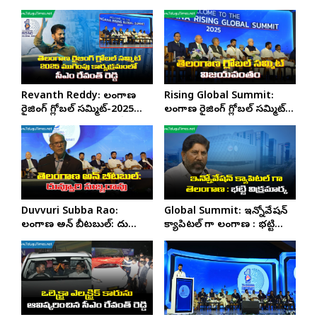
పెట్టుబడులు.. తెలంగాణ
చరిత్రలోనే రికార్డు
Revanth Reddy: తెలంగాణ
Rising Global Summit:
రైజింగ్ గ్లోబల్ సమ్మిట్-2025
తెలంగాణ రైజింగ్ గ్లోబల్ సమ్మిట్
ముగింపు కార్యక్రమంలో సీఎం
విజయవంతం
రేవంత్ రెడ్డి
Duvvuri Subba Rao:
Global Summit: ఇన్నోవేషన్
తెలంగాణ అన్ బీటబుల్: దువ్వూరి
క్యాపిటల్ గా తెలంగాణ : భట్టి
సుబ్బరావు
విక్రమార్క