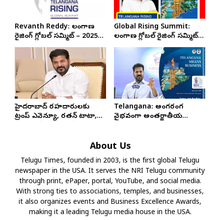
Revanth Reddy: తెలంగాణ
Global Rising Summit:
రైజింగ్ గ్లోబల్ సమ్మిట్ – 2025
తెలంగాణ గ్లోబల్​ రైజింగ్​ సమ్మిట్​
DAY 1
…తొలి రోజున జరిగే ప్యానెల్​
డిస్కషన్లు.
హైదరాబాద్‌ రహదారులకు
Telangana: అంగరంగ
ట్రంప్ ఎవెన్యూ, రతన్ టాటా,
వైభవంగా అంతర్జాతీయ
గూగుల్ స్ట్రీట్ పేర్లు.. సీఎం
వేడుక.. రెండు రోజుల పాటు
వినూత్న ప్రతిపాదన
తెలంగాణ రైజింగ్​ గ్లోబల్​ సదస్సు
About Us
Telugu Times, founded in 2003, is the first global Telugu
newspaper in the USA. It serves the NRI Telugu community
through print, ePaper, portal, YouTube, and social media.
With strong ties to associations, temples, and businesses,
it also organizes events and Business Excellence Awards,
making it a leading Telugu media house in the USA.