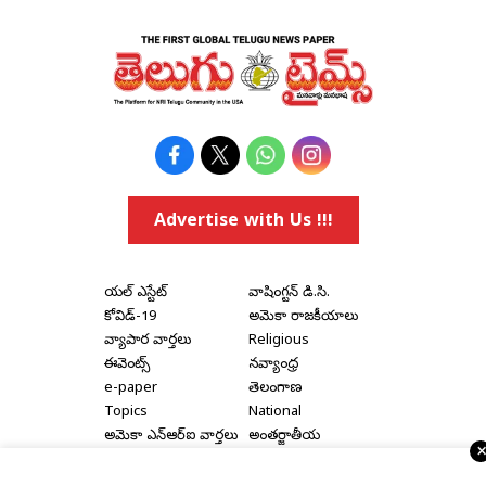
Advertise with Us !!!
రియల్ ఎస్టేట్
వాషింగ్టన్ డి.సి.
కోవిడ్-19
అమెరికా రాజకీయాలు
వ్యాపార వార్తలు
Religious
ఈవెంట్స్
నవ్యాంధ్ర
e-paper
తెలంగాణ
Topics
National
అమెరికా ఎన్‌ఆర్‌ఐ వార్తలు
అంతర్జాతీయ
షాపింగ్
Political Articles
Bay Area
Cinema News