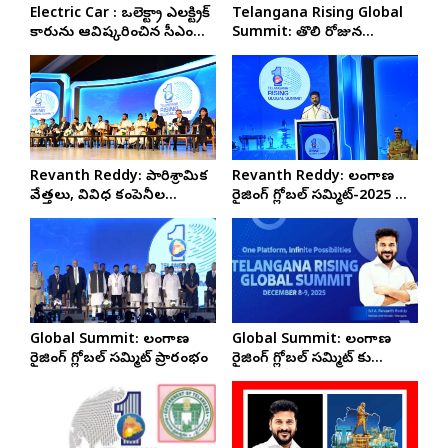
Electric Car : ఒలెక్ట్రా ఎలక్ట్రిక్
Telangana Rising Global
కారును ఆవిష్కరించిన సీఎం
Summit: తొలి రోజున
రేవంత్ రెడ్డి
చారిత్రాత్మకంగా పెట్టుబడులు
Revanth Reddy: పారిశ్రామిక
Revanth Reddy: తెలంగాణ
వేత్తలు, వివిధ కంపెనీల
రైజింగ్ గ్లోబల్ సమ్మిట్-2025 లో
ప్రతినిధులతో ముఖ్యమంత్రి
ముఖ్యమంత్రి రేవంత్ రెడ్డి…
రేవంత్ రెడ్డి చర్చలు
Global Summit: తెలంగాణ
Global Summit: తెలంగాణ
రైజింగ్ గ్లోబల్ సమ్మిట్ ప్రారంభం
రైజింగ్‌ గ్లోబల్‌ సమ్మిట్‌ కు
అద్భుత ఏర్పాట్లు