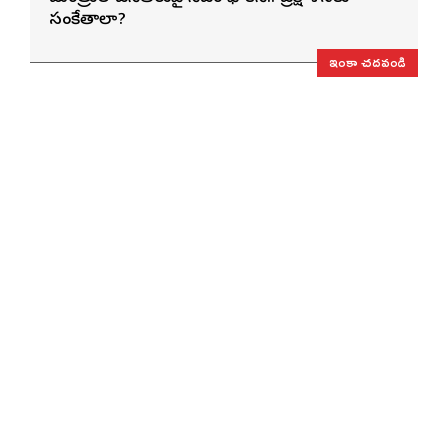
సంకేతాలా?
ఇంకా చదవండి