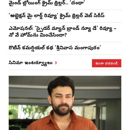
మైండ్ బ్లోయింగ్ క్రైమ్ థ్రిల్లర్.. ‘దంధా’
‘అబ్జెక్ష‌న్ మై లార్డ్ రివ్యూ’ క్రైమ్ థ్రిల్ల‌ర్ వెబ్ సిరీస్
ఎమోష‌న‌ల్‌: ‘స్పైడర్ మ్యాన్ బ్రాండ్ న్యూ డే’ రివ్యూ –
నో వే హోమ్‌ను మించేసిందా?
రొటీన్‌ కమర్షియల్‌ కథ ‘శ్రీనివాస మంగాపురం’
ఇంకా చదవండి
సినిమా ఇంటర్వ్యూలు