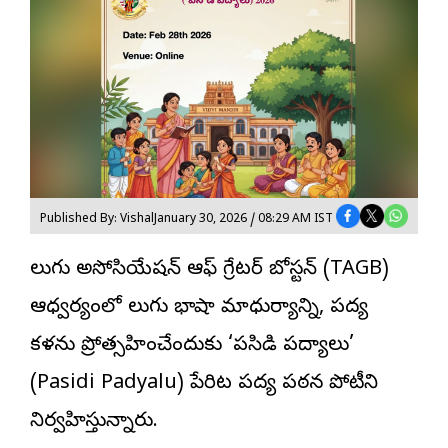
Published By: Vishal
January 30, 2026 / 08:29 AM IST
తెలుగు అసోసియేషన్ ఆఫ్ గ్రేటర్ బోస్టన్ (TAGB)
ఆధ్వర్యంలో తెలుగు భాషా మాధుర్యాన్ని, పద్య
కళను ప్రోత్సహించేందుకు ‘పసిడి పద్యాలు’
(Pasidi Padyalu) పేరిట పద్య పఠన పోటీని
నిర్వహిస్తున్నారు.