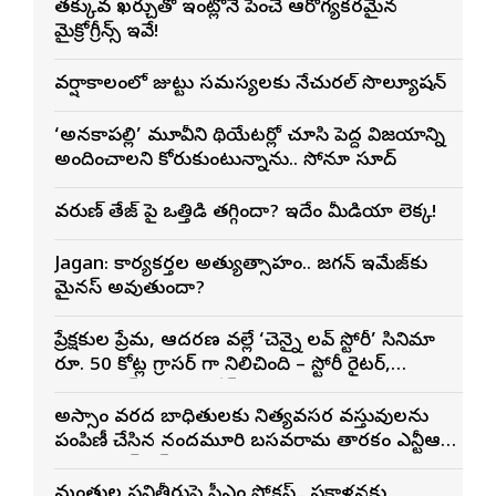
తక్కువ ఖర్చుతో ఇంట్లోనే పెంచే ఆరోగ్యకరమైన
మైక్రోగ్రీన్స్ ఇవే!
వర్షాకాలంలో జుట్టు సమస్యలకు నేచురల్ సొల్యూషన్
‘అనకాపల్లి’ మూవీని థియేటర్లో చూసి పెద్ద విజయాన్ని
అందించాలని కోరుకుంటున్నాను.. సోనూ సూద్
వరుణ్ తేజ్‌ పై ఒత్తిడి తగ్గిందా? ఇదేం మీడియా లెక్క!
Jagan: కార్యకర్తల అత్యుత్సాహం.. జగన్ ఇమేజ్‌కు
మైనస్ అవుతుందా?
ప్రేక్షకుల ప్రేమ, ఆదరణ వల్లే ‘చెన్నై లవ్ స్టోరీ’ సినిమా
రూ. 50 కోట్ల గ్రాసర్ గా నిలిచింది – స్టోరీ రైటర్,
ప్రొడ్యూసర్ సాయి రాజేష్
అస్సాం వరద బాధితులకు నిత్యవసర వస్తువులను
పంపిణీ చేసిన నందమూరి బసవరామ తారకం ఎన్టీఆర్
చారిటబుల్ ట్రస్ట్
మంత్రుల పనితీరుపై సీఎం ఫోకస్.. ప్రక్షాళనకు