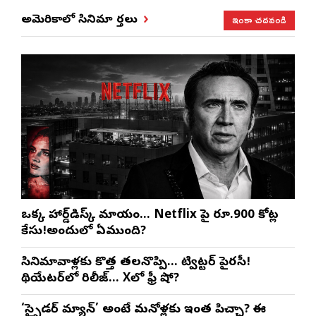
ఇంకా చదవండి
అమెరికాలో సినిమా వార్తలు
ఒక్క హార్డ్‌డిస్క్ మాయం… Netflix పై రూ.900 కోట్ల
కేసు!అందులో ఏముంది?
సినిమావాళ్లకు కొత్త తలనొప్పి… ట్విట్టర్ పైరసీ!
థియేటర్‌లో రిలీజ్… Xలో ఫ్రీ షో?
‘స్పైడర్ మ్యాన్’ అంటే మనోళ్లకు ఇంత పిచ్చా? ఈ