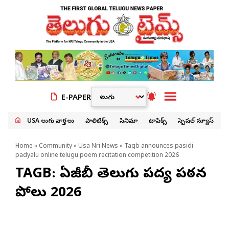
E-PAPER
USA తెలుగు వార్తలు
పాలిటిక్స్
సినిమా
టాపిక్స్
స్పెషల్ న్యూస్
Home
»
Community
»
Usa Nri News
» Tagb announces pasidi
padyalu online telugu poem recitation competition 2026
TAGB: టీఏజీబీ తెలుగు పద్య పఠన
పోటీలు 2026