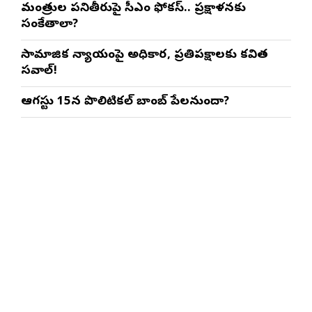
మంత్రుల పనితీరుపై సీఎం ఫోకస్.. ప్రక్షాళనకు
సంకేతాలా?
సామాజిక న్యాయంపై అధికార, ప్రతిపక్షాలకు కవిత
సవాల్!
ఆగస్టు 15న పొలిటికల్ బాంబ్ పేలనుందా?