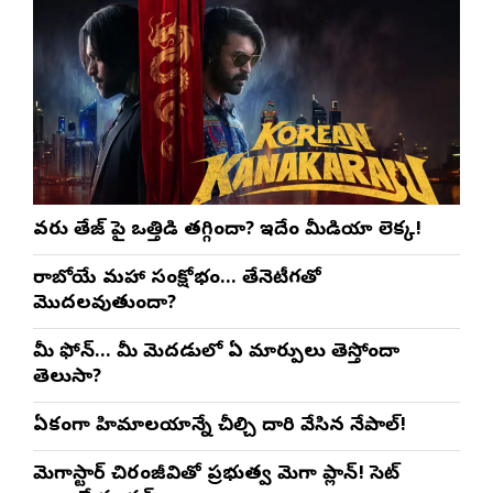
వరుణ్ తేజ్‌ పై ఒత్తిడి తగ్గిందా? ఇదేం మీడియా లెక్క!
రాబోయే మహా సంక్షోభం… తేనెటీగతో
మొదలవుతుందా?
మీ ఫోన్… మీ మెదడులో ఏ మార్పులు తెస్తోందా
తెలుసా?
ఏకంగా హిమాలయాన్నే చీల్చి దారి వేసిన నేపాల్!
మెగాస్టార్ చిరంజీవితో ప్రభుత్వ మెగా ప్లాన్! సెట్