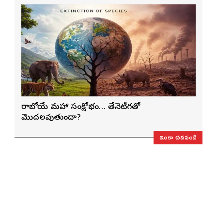
రాబోయే మహా సంక్షోభం… తేనెటీగతో
మొదలవుతుందా?
ఇంకా చదవండి