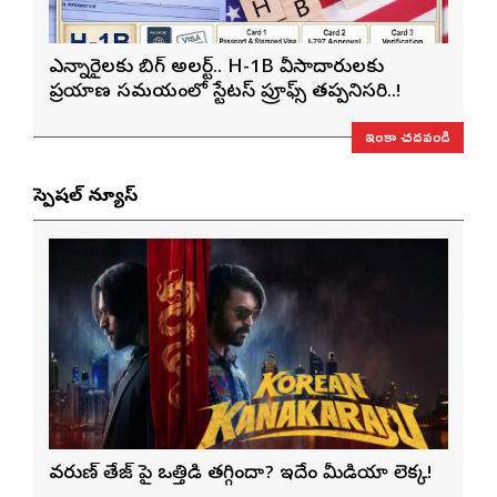
ఎన్నారైలకు బిగ్ అలర్ట్.. H-1B వీసాదారులకు
ప్రయాణ సమయంలో స్టేటస్ ప్రూఫ్స్ తప్పనిసరి..!
ఇంకా చదవండి
స్పెషల్ న్యూస్
వరుణ్ తేజ్‌ పై ఒత్తిడి తగ్గిందా? ఇదేం మీడియా లెక్క!