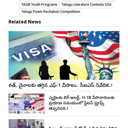
TAGB Youth Programs
Telugu Literature Contests USA
Telugu Poem Recitation Competition
Related News
భారత్, చైనాలకు తగ్గిన ఎఫ్-1 వీసాలు.. సీఐఎస్ నివేదిక..!
ఎన్నారైలకు బిగ్ అలర్ట్.. H-1B వీసాదారులకు
ప్రయాణ సమయంలో స్టేటస్ ప్రూఫ్స్
తప్పనిసరి..!