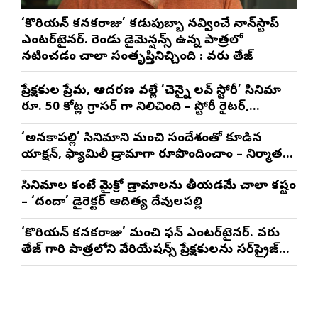
‘కొరియన్ కనకరాజు’ కడుపుబ్బా నవ్వించే నాన్‌స్టాప్
ఎంటర్‌టైనర్. రెండు డైమెన్షన్స్ ఉన్న పాత్రలో
నటించడం చాలా సంతృప్తినిచ్చింది : వరుణ్ తేజ్
ప్రేక్షకుల ప్రేమ, ఆదరణ వల్లే ‘చెన్నై లవ్ స్టోరీ’ సినిమా
రూ. 50 కోట్ల గ్రాసర్ గా నిలిచింది – స్టోరీ రైటర్,
ప్రొడ్యూసర్ సాయి రాజేష్
‘అనకాపల్లి’ సినిమాని మంచి సందేశంతో కూడిన
యాక్షన్, ఫ్యామిలీ డ్రామాగా రూపొందించాం – నిర్మాతలు
త్రినాథరావు నక్కిన, కాండ్రేగుల నాయుడు
సినిమాల కంటే మైక్రో డ్రామాలను తీయడమే చాలా కష్టం
– ‘దందా’ డైరెక్ట‌ర్ ఆదిత్య దేవులపల్లి
‘కొరియన్ కనకరాజు’ మంచి ఫన్ ఎంటర్‌టైనర్. వరుణ్
తేజ్ గారి పాత్రలోని వేరియేషన్స్ ప్రేక్షకులను సర్‌ప్రైజ్
చేస్తాయి : దర్శకుడు మేర్లపాక గాంధీ