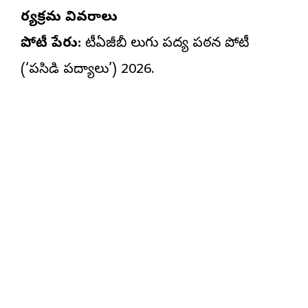
కార్యక్రమ వివరాలు
పోటీ పేరు:
టీఏజీబీ తెలుగు పద్య పఠన పోటీ
(‘పసిడి పద్యాలు’) 2026.