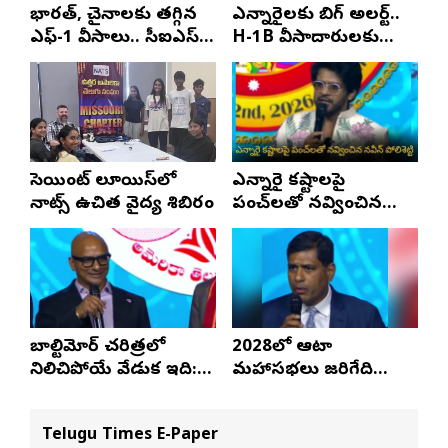
భారత్, చైనాలకు తగ్గిన
ఎన్నారైలకు బిగ్ అలర్ట్..
ఎఫ్-1 వీసాలు.. సీఐఎస్
H-1B వీసాదారులకు
నివేదిక..!
ప్రయాణ సమయంలో
స్టేటస్ ప్రూఫ్స్ తప్పనిసరి..!
సెయింట్ లూయిస్‌లో
ఎన్నారై కష్టాలపై
నాట్స్ ఉచిత వైద్య శిబిరం
పంచ్‌లతో నవ్వించిన
నవీన్ పోలిశెట్టి
బాల్టిమోర్ చరిత్రలో
2028లో ఆటా
నిలిచిపోయే వేడుక ఇది:
మహాసభలు జరిగేది
శ్రీధర్ బానాల
అక్కడే: సతీష్ రెడ్డి
Telugu Times E-Paper