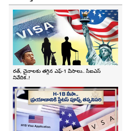
భారత్, చైనాలకు తగ్గిన ఎఫ్-1 వీసాలు.. సీఐఎస్
నివేదిక..!