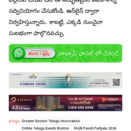
పిల్లలకు చేరువ చేసే ఈ అద్భుతమైన అవకాశాన్ని
సద్వినియోగం చేసుకోండి. ఆన్‌లైన్ ద్వారా
నిర్వహిస్తున్నారు.. కాబట్టి, ఎక్కడి నుంచైనా
సులభంగా పాల్గొనవచ్చు.
Greater Boston Telugu Association.
#Tags
Online Telugu Events Boston
TAGB Pasidi Padyalu 2026