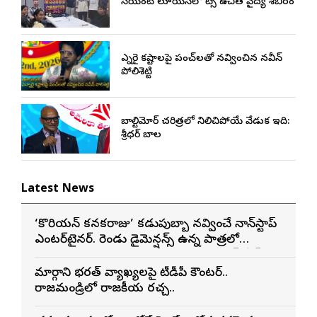
సెయింట్ లూయిస్‌లో నాట్స్ ఉచిత వైద్య శిబిరం
ఎన్నారై కష్టాలపై పంచ్‌లతో నవ్వించిన నవీన్
పోలిశెట్టి
బాల్టిమోర్ చరిత్రలో నిలిచిపోయే వేడుక ఇది:
శ్రీధర్ బానాల
Latest News
‘కొరియన్ కనకరాజు’ కడుపుబ్బా నవ్వించే నాన్‌స్టాప్
ఎంటర్‌టైనర్. రెండు డైమెన్షన్స్ ఉన్న పాత్రలో
నటించడం చాలా సంతృప్తినిచ్చింది : వరుణ్ తేజ్
మార్గాని భరత్ వ్యాఖ్యలపై టీడీపీ కౌంటర్..
రాజమండ్రిలో రాజకీయ రచ్చ..