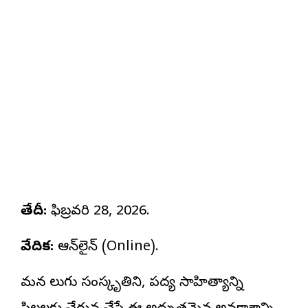
తేదీ:
ఫిబ్రవరి 28, 2026.
వేదిక:
ఆన్‌లైన్ (Online).
మన తెలుగు సంస్కృతిని, పద్య సాహిత్యాన్ని