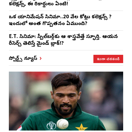
కలెక్షన్స్, ఈ రికార్డులు ఏంటి!
ఒక యానిమేషన్ సినిమా..20 వేల కోట్లు కలెక్షన్స్ ?
ఇందులో అంత గొప్పతనం ఏముంది?
E.T. సినిమా: స్పీల్‌బర్గ్‌కు ఆ శాస్త్రవేత్తే స్ఫూర్తి. ఆయన
రీసెర్చ్ తెలిస్తే మైండ్ బ్లాక్!?
ఇంకా చదవండి
స్పోర్ట్స్ న్యూస్