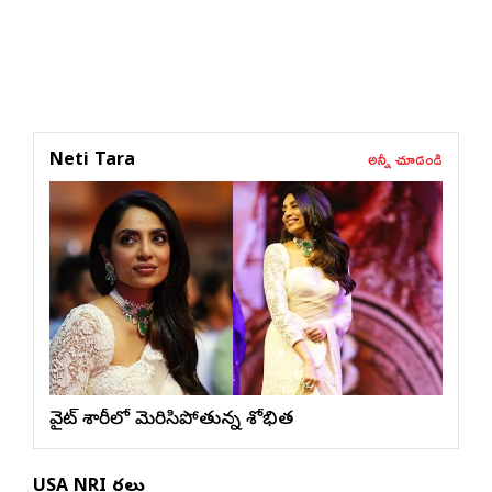
అన్నీ చూడండి
Neti Tara
వైట్ శారీలో మెరిసిపోతున్న శోభిత
USA NRI వార్తలు