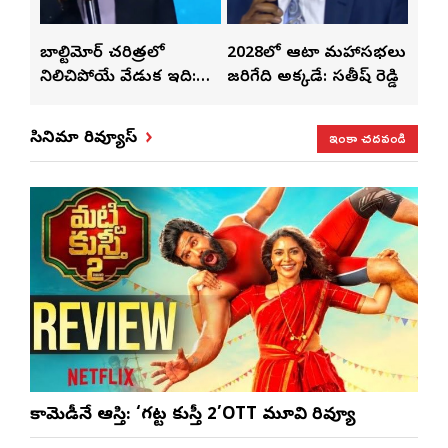
బాల్టిమోర్ చరిత్రలో
2028లో ఆటా మహాసభలు
తెలుగ
టి
నిలిచిపోయే వేడుక ఇది:
జరిగేది అక్కడే: సతీష్ రెడ్డి
చేస్తున్
శ్రీధర్ బానాల
ఇంకా చదవండి
సినిమా రివ్యూస్
కామెడీనే ఆస్తి: ‘గట్ట కుస్తీ 2’OTT మూవి రివ్యూ