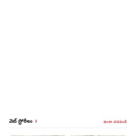
ఇంకా చదవండి
వెబ్ స్టోరీలు