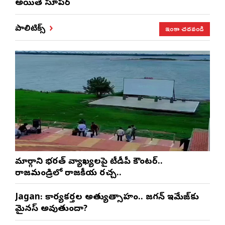
అయితే సూపర్
ఇంకా చదవండి
పాలిటిక్స్
మార్గాని భరత్ వ్యాఖ్యలపై టీడీపీ కౌంటర్..
రాజమండ్రిలో రాజకీయ రచ్చ..
Jagan: కార్యకర్తల అత్యుత్సాహం.. జగన్ ఇమేజ్‌కు
మైనస్ అవుతుందా?