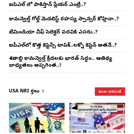
ఐపిఎల్ లో పాకిస్తాన్ ప్లేయర్ ఎంట్రీ..?
కామన్వెల్త్ గోల్డ్ మెడలిస్ట్ రహస్య స్పాన్సర్ కోహ్లినా..?
టీమిండియా చీఫ్ సెలెక్టర్ పదవికి ఎసరు..?
ఐపీఎల్‌లో కొత్త కెప్టెన్సీ టాపిక్..లక్నో కెప్టెన్ అతనే..?
శతాబ్ది కామన్వెల్త్ క్రీడలకు భారత్ సిద్ధం.. ఆతిథ్య
బాధ్యతలు అప్పగింత..!
ఇంకా చదవండి
USA NRI వార్తలు