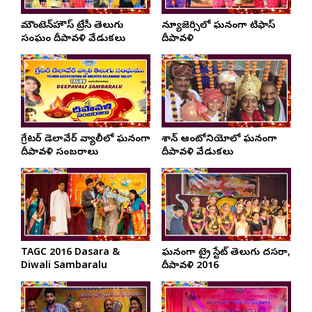
మౌంటెన్‌హౌస్‌ ట్రేసీ తెలుగు
న్యూజెర్సిలో ఘనంగా టిఫాస్
సంఘం దీపావళి వేడుకలు
దీపావళి
గ్రేటర్ డెలావేర్ వ్యాలీలో ఘనంగా
శాన్ ఆంటోనియోలో ఘనంగా
దీపావళి సంబరాలు
దీపావళి వేడుకలు
TAGC 2016 Dasara &
ఘనంగా ట్రై స్టేట్ తెలుగు దసరా,
Diwali Sambaralu
దీపావళి 2016