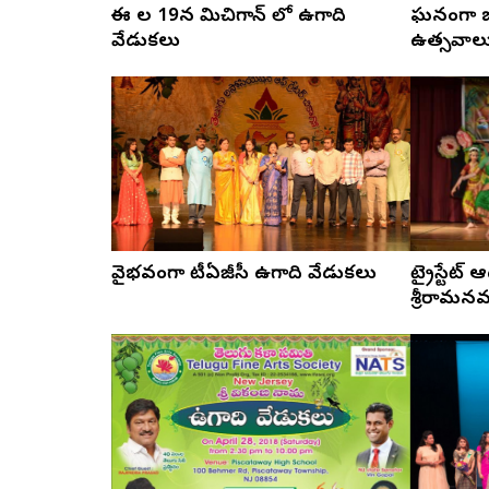
ఈ నెల 19న మిచిగాన్ లో ఉగాది
ఘనంగా జర
వేడుకలు
ఉత్సవాల
వైభవంగా టీఏజీసీ ఉగాది వేడుకలు
ట్రైస్టేట్
శ్రీరామన