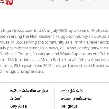
 Telugu Newspaper in USA in July 2003 by a team of Professio
been serving the Non Resident Telugu community in USA as a 
ouse in USA serving the community as a Print / ePaper editio
aily posts interesting video news, a Liaison agency between
 Facebook, Twitter, Instagram and WhatsApp groups etc. Tel
 in USA functions as a Media Partner to all Telugu Associati
 In its 20 th year, from 2023, Telugu Times started Business 
of Telugu Entrepreneurs.
అమెరికా ఎన్‌ఆర్‌ఐ వార్తలు
వాషింగ్టన్ డి.సి.
షాపింగ్
అమెరికా రాజకీయాలు
Bay Area
Religious