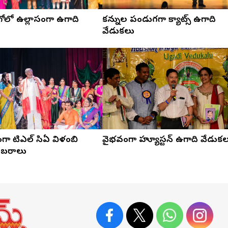
ోలో ఉల్లాసంగా ఉగాది
కన్నుల పండుగగా క్యాట్స్ ఉగాది
వేడుకలు
 టిఎల్ సిఏ విళంబి
వైభవంగా హ్యూస్టన్ ఉగాది వేడుక
ంబరాలు