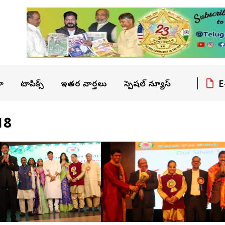
E
ా
టాపిక్స్
ఇతర వార్తలు
స్పెషల్ న్యూస్
18