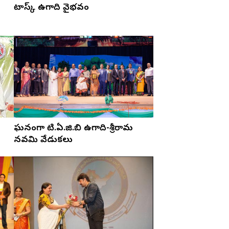
టాస్క్ ఉగాది వైభవం
ఘనంగా టి.ఏ.జి.బి ఉగాది-శ్రీరామ
నవమి వేడుకలు