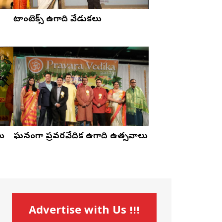
టాంటెక్స్ ఉగాది వేడుకలు
లు
ఘనంగా ప్రవరవేదిక ఉగాది ఉత్సవాలు
Advertise with Us !!!