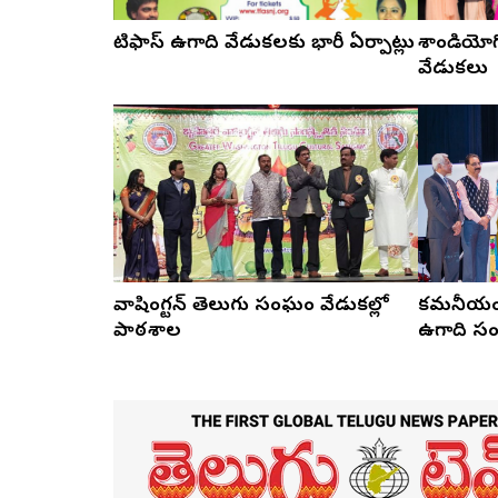
టిఫాస్ ఉగాది వేడుకలకు భారీ ఏర్పాట్లు
శాండియోగ
వేడుకలు
వాషింగ్టన్ తెలుగు సంఘం వేడుకల్లో
కమనీయంగా
పాఠశాల
ఉగాది స