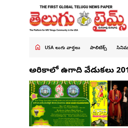
USA తెలుగు వార్తలు
పాలిటిక్స్
సినిమ
అమెరికాలో ఉగాది వేడుకలు 20