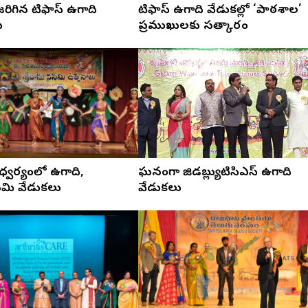
ిగిన టిఫాస్ ఉగాది
టిఫాస్ ఉగాది వేడుకల్లో ‘పాఠశాల’
ు
ప్రముఖులకు సత్కారం
 ఆధ్వర్యంలో ఉగాది,
ఘనంగా జిడబ్ల్యుటిసిఎస్ ఉగాది
వమి వేడుకలు
వేడుకలు