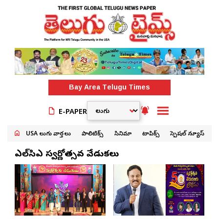
Bay Area
Telugu Times
E-PAPER
USA తెలుగు వార్తలు
పాలిటిక్స్
సినిమా
టాపిక్స్
స్పెషల్ న్యూస్
టిఎల్‌సిఎ స్వర్ణోత్సవ వేడుకలు