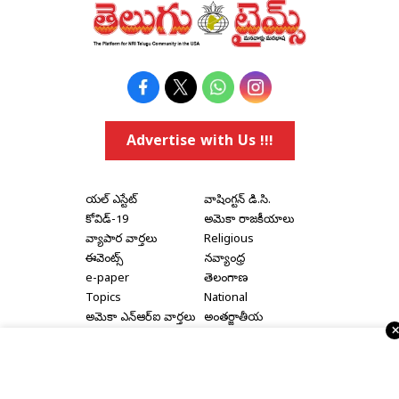
Advertise with Us !!!
రియల్ ఎస్టేట్
వాషింగ్టన్ డి.సి.
కోవిడ్-19
అమెరికా రాజకీయాలు
వ్యాపార వార్తలు
Religious
ఈవెంట్స్
నవ్యాంధ్ర
e-paper
తెలంగాణ
Topics
National
అమెరికా ఎన్‌ఆర్‌ఐ వార్తలు
అంతర్జాతీయ
షాపింగ్
Political Articles
Bay Area
Cinema News
డల్లాస్
సినిమా రివ్యూస్
న్యూ జెర్సీ
సినిమా ఇంటర్వ్యూలు