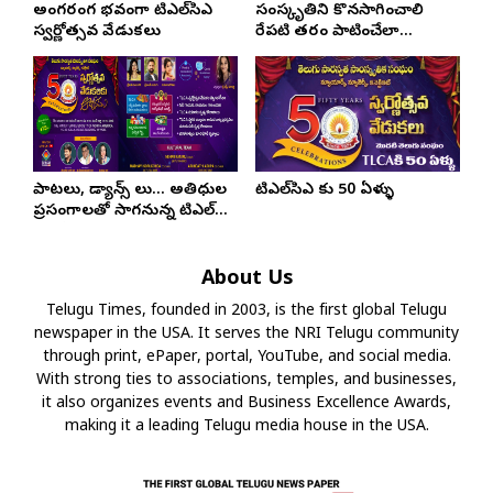
అంగరంగ వైభవంగా టిఎల్‌సిఎ
సంస్కృతిని కొనసాగించాలి
స్వర్ణోత్సవ వేడుకలు
రేపటి తరం పాటించేలా
చూడాలి…
పాటలు, డ్యాన్స్ లు… అతిధుల
టిఎల్‌సిఎ కు 50 ఏళ్ళు
ప్రసంగాలతో సాగనున్న టిఎల్‌సిఎ
స్వర్ణోత్సవ వేడుకలు
About Us
Telugu Times, founded in 2003, is the first global Telugu
newspaper in the USA. It serves the NRI Telugu community
through print, ePaper, portal, YouTube, and social media.
With strong ties to associations, temples, and businesses,
it also organizes events and Business Excellence Awards,
making it a leading Telugu media house in the USA.