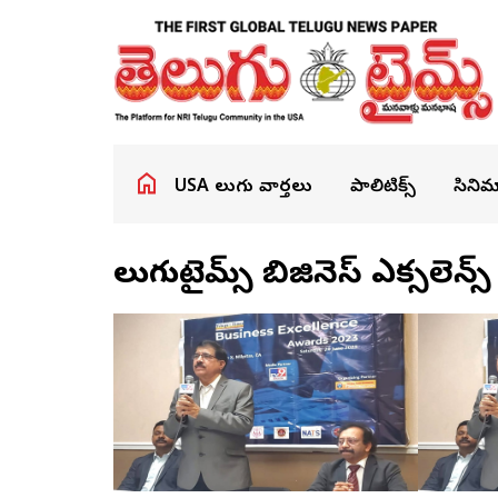
USA తెలుగు వార్తలు
పాలిటిక్స్
సినిమ
తెలుగుటైమ్స్‌ బిజినెస్‌ ఎక్సలెన్స