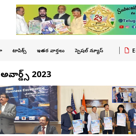
E
ా
టాపిక్స్
ఇతర వార్తలు
స్పెషల్ న్యూస్
్‌ అవార్డ్స్‌ 2023