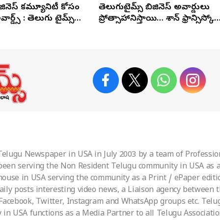
జినెస్ కమ్యూనిటీ కోసం
తెలుగుటైమ్స్‌ బిజినెస్‌ అవార్డులు
ార్డ్స్ : తెలుగు టైమ్స్
ప్రోత్సాహానిస్తాయి… శాన్‌ ఫ్రాన్సిస్కో
ేంకట సుబ్బా రావు
భారత కాన్సుల్‌ జనరల్‌ డాక్టర్‌ టీవీ
నాగేంద్ర ప్రసాద్‌
 Telugu Newspaper in USA in July 2003 by a team of Professio
been serving the Non Resident Telugu community in USA as a 
ouse in USA serving the community as a Print / ePaper editio
aily posts interesting video news, a Liaison agency between
 Facebook, Twitter, Instagram and WhatsApp groups etc. Tel
 in USA functions as a Media Partner to all Telugu Associati