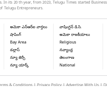
 In its 20 th year, from 2023, Telugu Times started Business 
of Telugu Entrepreneurs.
అమెరికా ఎన్‌ఆర్‌ఐ వార్తలు
వాషింగ్టన్ డి.సి.
షాపింగ్
అమెరికా రాజకీయాలు
Bay Area
Religious
డల్లాస్
నవ్యాంధ్ర
న్యూ జెర్సీ
తెలంగాణ
న్యూ యార్క్
National
erms & Conditions
|
Privacy Policy
|
Advertise With Us
|
D
 2000 - 2026 - Telugu Times |
Digital Marketing Partner