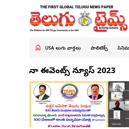
USA తెలుగు వార్తలు
పాలిటిక్స్
సినిమ
తానా ఈవెంట్స్‌ న్యూస్‌ 2023