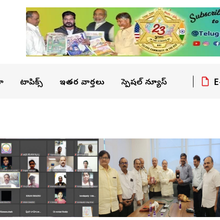
E
ా
టాపిక్స్
ఇతర వార్తలు
స్పెషల్ న్యూస్