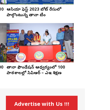
10
ఆసియా ఫెస్ట్ 2023 బోట్ రేసులో
పాల్గొంటున్న తానా టీం
00
తానా ఫౌండేషన్‌ ఆధ్వర్యంలో 100
పాఠశాలల్లో సిపిఆర్‌ – ఎఇడి శిక్షణ
Advertise with Us !!!