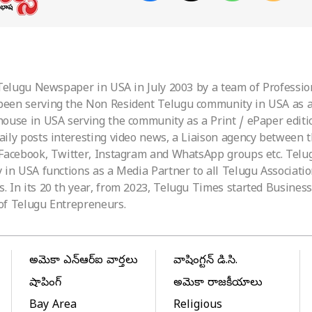
 Telugu Newspaper in USA in July 2003 by a team of Professio
been serving the Non Resident Telugu community in USA as a 
ouse in USA serving the community as a Print / ePaper editio
aily posts interesting video news, a Liaison agency between
 Facebook, Twitter, Instagram and WhatsApp groups etc. Tel
 in USA functions as a Media Partner to all Telugu Associati
 In its 20 th year, from 2023, Telugu Times started Business 
of Telugu Entrepreneurs.
అమెరికా ఎన్‌ఆర్‌ఐ వార్తలు
వాషింగ్టన్ డి.సి.
షాపింగ్
అమెరికా రాజకీయాలు
Bay Area
Religious