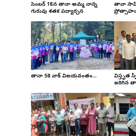
డిసెంబర్ 18న తానా అమ్మ నాన్న
తానా సా
గురువు శతక పద్యార్చన
ప్రోత్సాహ
తానా 5కె వాక్ విజయవంతం…
విస్తృత స
జరిగిన తా
ఫ్లూ టీకా