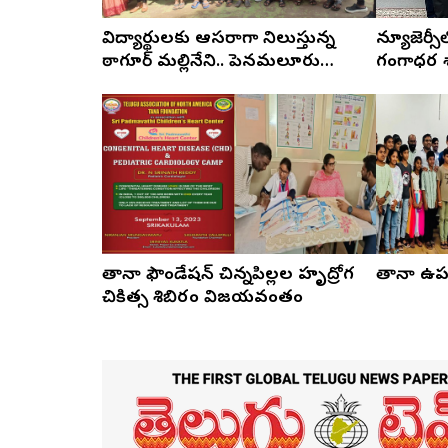
విద్యార్థులకు ఆసరాగా నిలుస్తున్న
న్యూజెర్స
ఠాగూర్‌ మల్లినేని.. పెనమలూరు
గంగాధర శా
విద్యార్థులకు తానా స్కాలర్‌ షిప్‌ లు
పంపిణీ
తానా ఫౌండేషన్‌ చిన్నపిల్లల హృద్రోగ
తానా ఉప
చికిత్స శిబిరం విజయవంతం