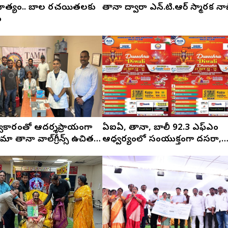
హిత్యం.. బాల రచయితలకు
తానా ద్వారా ఎన్.టి.ఆర్ స్మారక నా
ం
్వీకారంతో ఆదర్శప్రాయంగా
ఏఐఏ, తానా, బాలీ 92.3 ఎఫ్ఎం
మా తానా వాల్‌గ్రీన్స్ ఉచిత
ఆధ్వర్యంలో సంయుక్తంగా దసరా,
ల కార్యక్రమం
దీపావళి వేడుకలు!