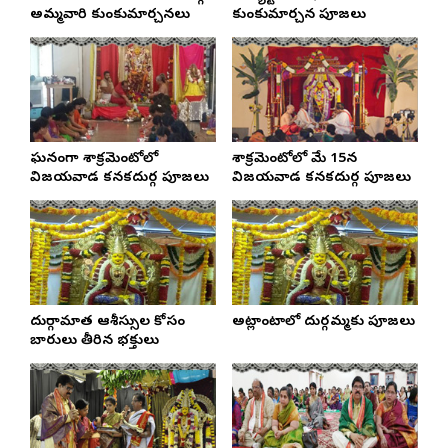
అమ్మవారి కుంకుమార్చనలు
కుంకుమార్చన పూజలు
ఘనంగా శాక్రమెంటోలో
శాక్రమెంటోలో మే 15న
విజయవాడ కనకదుర్గ పూజలు
విజయవాడ కనకదుర్గ పూజలు
దుర్గామాత ఆశీస్సుల కోసం
అట్లాంటాలో దుర్గమ్మకు పూజలు
బారులు తీరిన భక్తులు