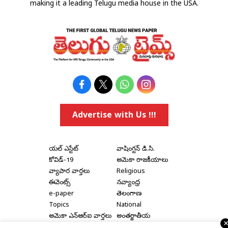
making it a leading Telugu media house in the USA.
Advertise with Us !!!
రియల్ ఎస్టేట్
వాషింగ్టన్ డి.సి.
కోవిడ్-19
అమెరికా రాజకీయాలు
వ్యాపార వార్తలు
Religious
ఈవెంట్స్
నవ్యాంధ్ర
e-paper
తెలంగాణ
Topics
National
అమెరికా ఎన్‌ఆర్‌ఐ వార్తలు
అంతర్జాతీయ
షాపింగ్
Political Articles