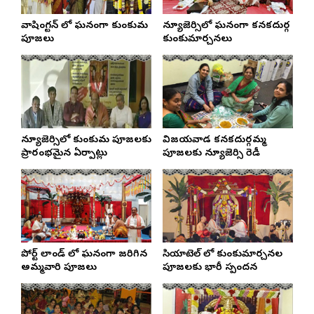
వాషింగ్టన్ లో ఘనంగా కుంకుమ
న్యూజెర్సిలో ఘనంగా కనకదుర్గ
పూజలు
కుంకుమార్చనలు
న్యూజెర్సిలో కుంకుమ పూజలకు
విజయవాడ కనకదుర్గమ్మ
ప్రారంభమైన ఏర్పాట్లు
పూజలకు న్యూజెర్సి రెడీ
పోర్ట్ లాండ్ లో ఘనంగా జరిగిన
సియాటెల్ లో కుంకుమార్చనల
అమ్మవారి పూజలు
పూజలకు భారీ స్పందన