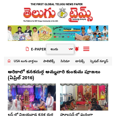
E-PAPER
USA తెలుగు వార్తలు
పాలిటిక్స్
సినిమా
టాపిక్స్
స్పెషల్ న్యూస్
అమెరికాలో కనకదుర్గ అమ్మవారి కుంకుమ పూజలు
(ఏప్రిల్‌ 2016)
డాలస్ లో విజయవాడ కనక దుర్గ
హ్యూస్టన్ లో ఘనంగా