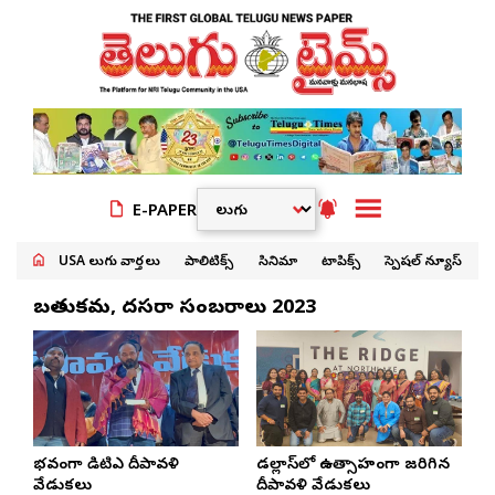
E-PAPER
USA తెలుగు వార్తలు
పాలిటిక్స్
సినిమా
టాపిక్స్
స్పెషల్ న్యూస్
బతుకమ్మ, దసరా సంబరాలు 2023
వైభవంగా డిటిఎ దీపావళి
డల్లాస్‌లో ఉత్సాహంగా జరిగిన
వేడుకలు
దీపావళి వేడుకలు