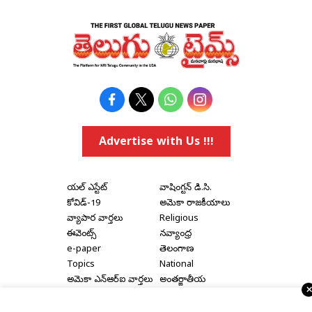
Advertise with Us !!!
రియల్ ఎస్టేట్
వాషింగ్టన్ డి.సి.
కోవిడ్-19
అమెరికా రాజకీయాలు
వ్యాపార వార్తలు
Religious
ఈవెంట్స్
నవ్యాంధ్ర
e-paper
తెలంగాణ
Topics
National
అమెరికా ఎన్‌ఆర్‌ఐ వార్తలు
అంతర్జాతీయ
షాపింగ్
Political Articles
Bay Area
Cinema News