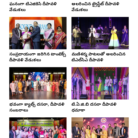
ఘనంగా టిఎజికెసి దీపావళి
అలరించిన ట్రైస్టేట్‌ దీపావళి
వేడుకలు
వేడుకలు
సంప్రదాయంగా జరిగిన టాంటెక్స్
మణిశర్మ పాటలతో అలరించిన
దీపావళి వేడుకలు
టిఎల్‌సిఎ దీపావళి
వైభవంగా క్యాట్స్‌ దసరా, దీపావళి
టి.ఏ.జి.బి దసరా దీపావళి
సంబరాలు
ధమాకా