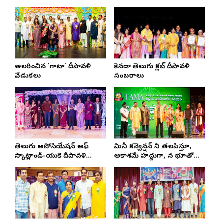
అలరించిన ‘గాటా’ దీపావళి
కెనడా తెలుగు క్లబ్‌ దీపావళి
వేడుకలు
సంబరాలు
తెలుగు అసోసియేషన్ ఆఫ్
మినీ కన్వెన్షన్ ని తలపిస్తూ,
స్కాట్లాండ్-యుకె దీపావళి
ఆకాశమే హద్దుగా, న భూతో
సంబరాలు
అన్నట్టుగా సాగిన తామా దివ్య
దీపావళి