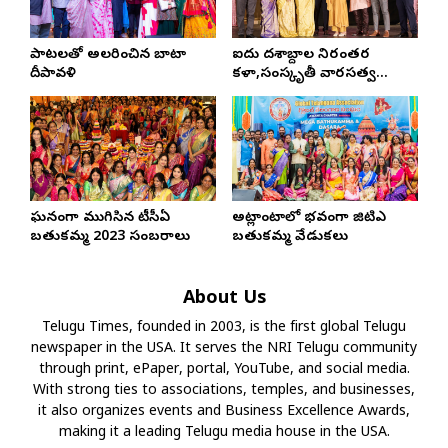
పాటలతో అలరించిన బాటా
ఐదు దశాబ్దాల నిరంతర
దీపావళి
కళా,సంస్కృతీ వారసత్వ
పరంపర.. GWTCS దసరా
దీపావళి సంబరాలు..
ఘనంగా ముగిసిన టీసీఏ
అట్లాంటాలో వైభవంగా జిటిఎ
బతుకమ్మ 2023 సంబరాలు
బతుకమ్మ వేడుకలు
About Us
Telugu Times, founded in 2003, is the first global Telugu
newspaper in the USA. It serves the NRI Telugu community
through print, ePaper, portal, YouTube, and social media.
With strong ties to associations, temples, and businesses,
it also organizes events and Business Excellence Awards,
making it a leading Telugu media house in the USA.