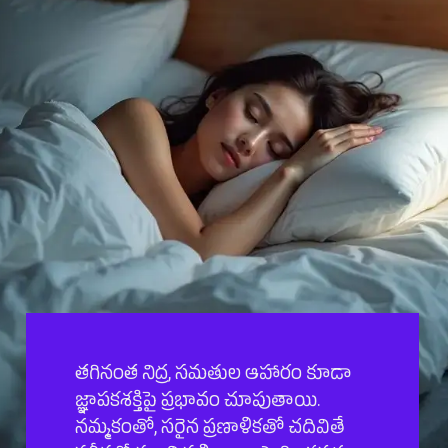
తగినంత నిద్ర, సమతుల ఆహారం కూడా
జ్ఞాపకశక్తిపై ప్రభావం చూపుతాయి.
నమ్మకంతో, సరైన ప్రణాళికతో చదివితే