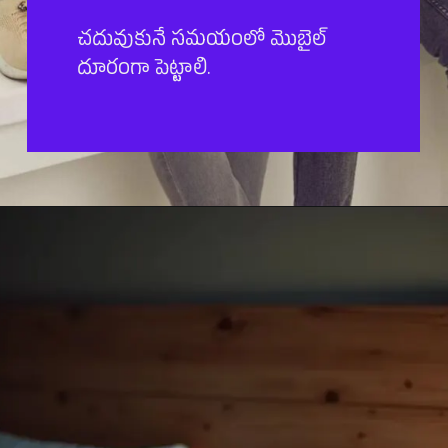
చదువుకునే సమయంలో మొబైల్
దూరంగా పెట్టాలి.