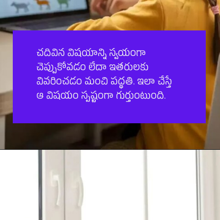
చదివిన విషయాన్ని స్వయంగా
చెప్పుకోవడం లేదా ఇతరులకు
వివరించడం మంచి పద్ధతి. ఇలా చేస్తే
ఆ విషయం స్పష్టంగా గుర్తుంటుంది.