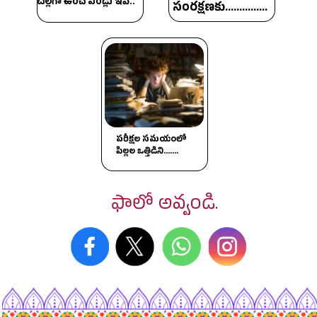
చల్లగా ఉంచే పండ్లు ఇవే..
సంరక్షణకు...............
పరీక్షల సమయంలో
పిల్లల ఒత్తిడిని.......
ఫాలో అవ్వండి.