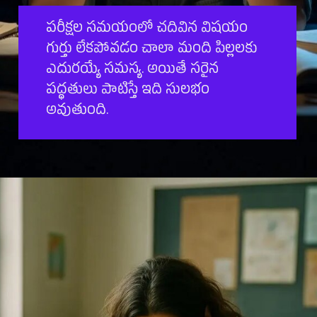
పరీక్షల సమయంలో చదివిన విషయం
గుర్తు లేకపోవడం చాలా మంది పిల్లలకు
ఎదురయ్యే సమస్య. అయితే సరైన
పద్ధతులు పాటిస్తే ఇది సులభం
అవుతుంది.