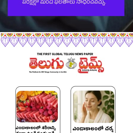
పరీక్షల్లో మంచి ఫలితాలు సాధించవచ్చు.
ఎండాకాలంలో శరీరాన్ని
ఎండాకాలంలో చర్మ