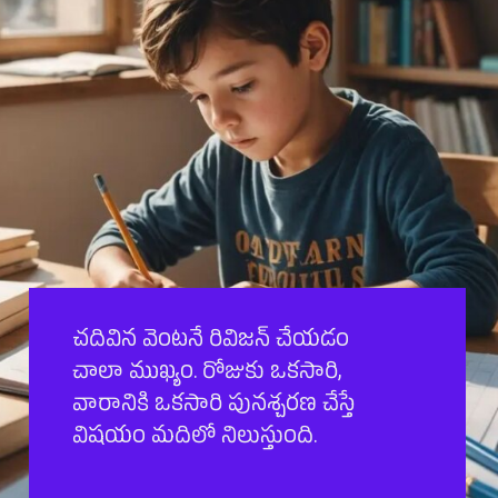
చదివిన వెంటనే రివిజన్ చేయడం
చాలా ముఖ్యం. రోజుకు ఒకసారి,
వారానికి ఒకసారి పునశ్చరణ చేస్తే
విషయం మదిలో నిలుస్తుంది.