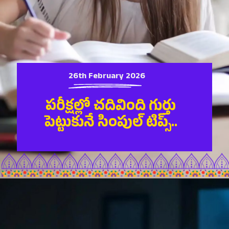
26th February 2026
పరీక్షల్లో చదివింది గుర్తు
పెట్టుకునే సింపుల్ టిప్స్..