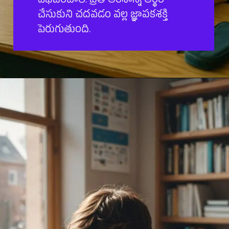
విభజించాలి. ప్రతి అంశాన్ని అర్థం
చేసుకుని చదవడం వల్ల జ్ఞాపకశక్తి
పెరుగుతుంది.