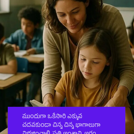
ముందుగా ఒకేసారి ఎక్కువ
చదవకుండా చిన్న చిన్న భాగాలుగా