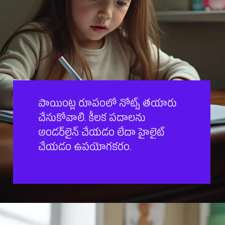
పాయింట్ల రూపంలో నోట్స్ తయారు
చేసుకోవాలి. కీలక పదాలను
అండర్‌లైన్ చేయడం లేదా హైలైట్
చేయడం ఉపయోగకరం.