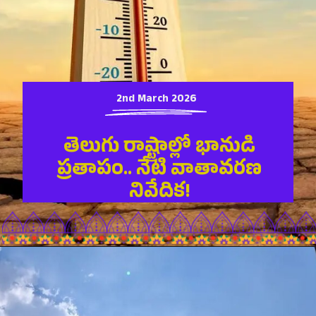
2nd March 2026
తెలుగు రాష్ట్రాల్లో భానుడి
ప్రతాపం.. నేటి వాతావరణ
నివేదిక!