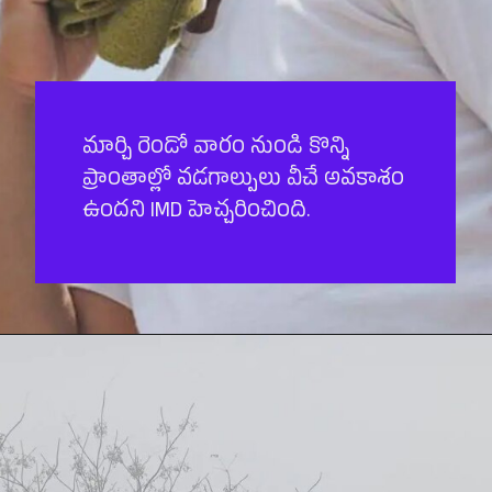
మార్చి రెండో వారం నుండి కొన్ని
ప్రాంతాల్లో వడగాల్పులు వీచే అవకాశం
ఉందని IMD హెచ్చరించింది.