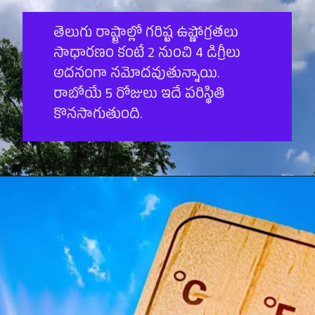
తెలుగు రాష్ట్రాల్లో గరిష్ట ఉష్ణోగ్రతలు
సాధారణం కంటే 2 నుంచి 4 డిగ్రీలు
అదనంగా నమోదవుతున్నాయి.
రాబోయే 5 రోజులు ఇదే పరిస్థితి
కొనసాగుతుంది.