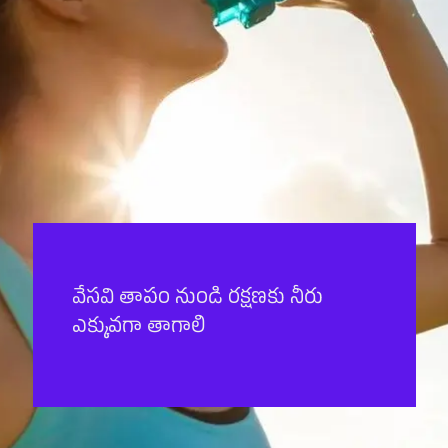
వేసవి తాపం నుండి రక్షణకు నీరు
ఎక్కువగా తాగాలి