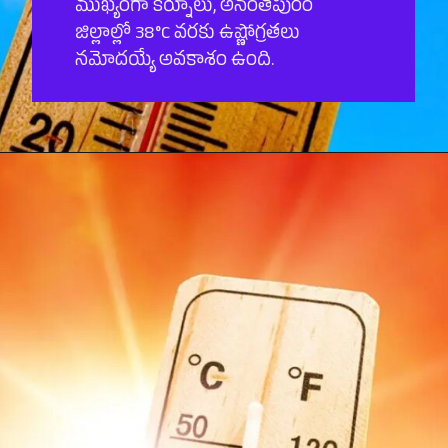
ముఖ్యంగా కర్నూలు, అనంతపురం
జిల్లాల్లో 38°C వరకు ఉష్ణోగ్రతలు
నమోదయ్యే అవకాశం ఉంది.