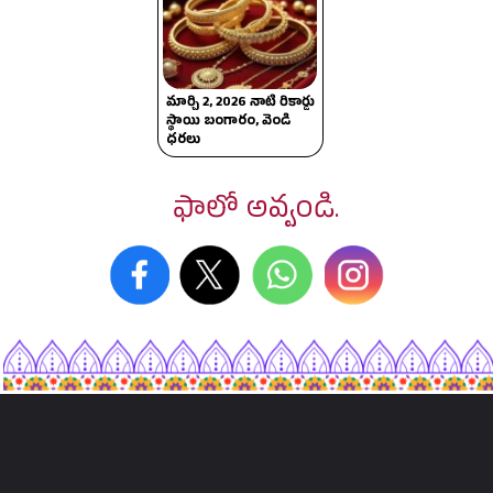
మార్చి 2, 2026 నాటి రికార్డు
స్థాయి బంగారం, వెండి
ధరలు
ఫాలో అవ్వండి.