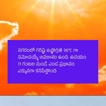
నగరంలో గరిష్ట ఉష్ణోగ్రత 36°C గా
నమోదయ్యే అవకాశం ఉంది. ఉదయం
11 గంటల నుండే ఎండ ప్రభావం
ఎక్కువగా కనిపిస్తోంది