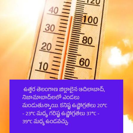
ఉత్తర తెలంగాణ జిల్లాలైన ఆదిలాబాద్,
నిజామాబాద్‌లలో ఎండలు
మండుతున్నాయి. కనిష్ట ఉష్ణోగ్రతలు 20°C
- 23°C మధ్య, గరిష్ట ఉష్ణోగ్రతలు 37°C -
39°C మధ్య ఉండవచ్చు.