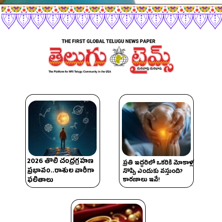
2026 తొలి చంద్రగ్రహణ
ప్రతి ఇద్దరిలో ఒకరికి మోకాళ్ల
ప్రభావం..రాశుల వారీగా
నొప్పి ఎందుకు వస్తుంది?
కారణాలు ఇవే!
ఫలితాలు