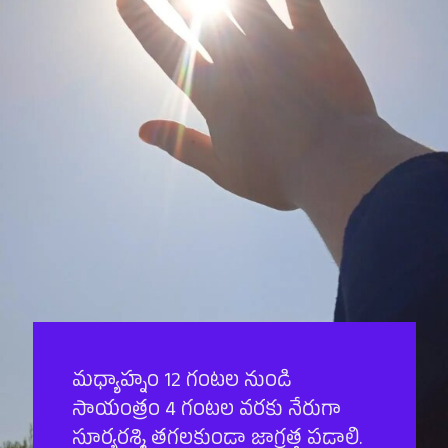
మధ్యాహ్నం 12 గంటల నుండి
సాయంత్రం 4 గంటల వరకు నేరుగా
సూర్యరశ్మి తగలకుండా జాగ్రత్త పడాలి.