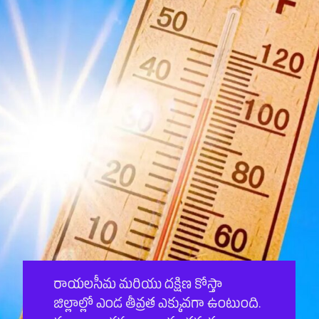
రాయలసీమ మరియు దక్షిణ కోస్తా
జిల్లాల్లో ఎండ తీవ్రత ఎక్కువగా ఉంటుంది.