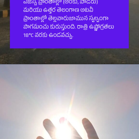
ఏజెన్సీ ప్రాంతాల్లో (అరకు, పాడేరు)
మరియు ఉత్తర తెలంగాణ అటవీ
ప్రాంతాల్లో తెల్లవారుజామున స్వల్పంగా
పొగమంచు కురుస్తుంది. రాత్రి ఉష్ణోగ్రతలు
18°C వరకు ఉండవచ్చు.