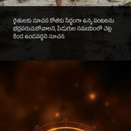
రైతులకు సూచన కోతకు సిద్ధంగా ఉన్న పంటలను
భద్రపరుచుకోవాలని, పిడుగుల సమయంలో చెట్ల
కింద ఉండవద్దని సూచన.