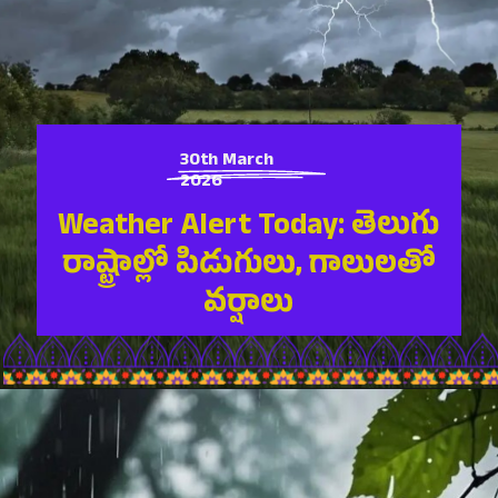
30th March
2026
Weather Alert Today: తెలుగు
రాష్ట్రాల్లో పిడుగులు, గాలులతో
వర్షాలు