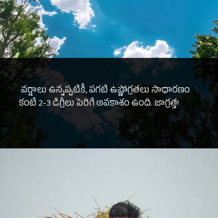
వర్షాలు ఉన్నప్పటికీ, పగటి ఉష్ణోగ్రతలు సాధారణం
కంటే 2-3 డిగ్రీలు పెరిగే అవకాశం ఉంది. జాగ్రత్త!