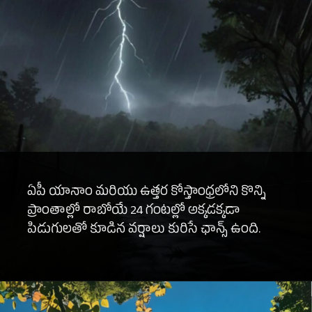
ఏపీ యానాం మరియు ఉత్తర కోస్తాంధ్రలోని కొన్ని
ప్రాంతాల్లో రాబోయే 24 గంటల్లో అక్కడక్కడా
పిడుగులతో కూడిన వర్షాలు కు
రిసే ఛాన్స్ ఉంది.