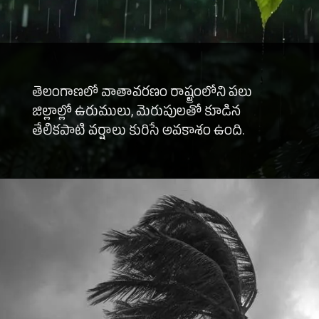
తెలంగాణలో వాతావరణం రాష్ట్రంలోని పలు
జిల్లాల్లో ఉరుములు, మెరుపులతో కూడిన
తేలికపాటి వర్షాలు కురిసే అవకాశం ఉంది.