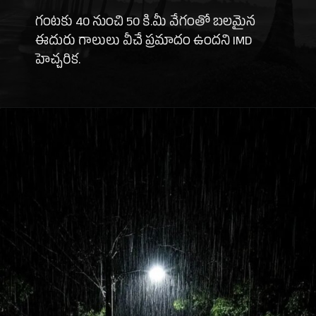
గంటకు 40 నుంచి 50 కి.మీ వేగంతో బలమైన
ఈదురు గాలులు వీచే ప్రమాదం ఉందని IMD
హెచ్చరిక.