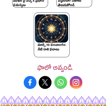
ముఖం పై వచ్చే 5 ప్రధాన
వస్తుందా? నిజాలు
సమస్యలు
తెలుసుకోండి
మార్చి 10 పంచాంగం:
నేటి రాశి ఫలాలు
ఫాలో అవ్వండి.