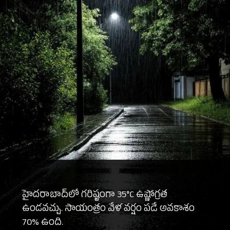
హైదరాబాద్‌లో గరిష్టంగా 35°C ఉష్ణోగ్రత
ఉండవచ్చు. సాయంత్రం వేళ వర్షం పడే అవకాశం
70% ఉంది.