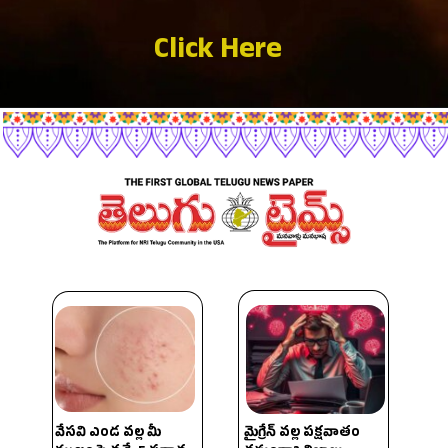
Click Here
వేసవి ఎండ వల్ల మీ
మైగ్రేన్ వల్ల పక్షవాతం