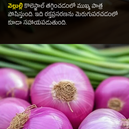
వెల్లుల్లి
కొలెస్ట్రాల్ తగ్గించడంలో ముఖ్య పాత్ర
పోషిస్తుంది. ఇది రక్తప్రసరణను మెరుగుపరచడంలో
కూడా సహాయపడుతుంది.