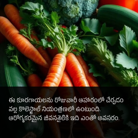
ఈ కూరగాయలను రోజువారీ ఆహారంలో చేర్చడం
వల్ల కొలెస్ట్రాల్ నియంత్రణలో ఉంటుంది.