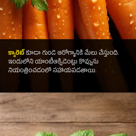
క్యారెట్
కూడా గుండె ఆరోగ్యానికి మేలు చేస్తుంది.
ఇందులోని యాంటీఆక్సిడెంట్లు కొవ్వును
నియంత్రించడంలో సహాయపడతాయి.