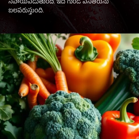
సహాయపడుతుంది. ఇది గుండె పనితీరును
బలపరుస్తుంది.