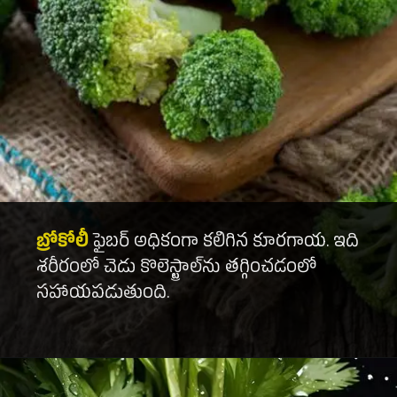
బ్రోకోలీ
ఫైబర్ అధికంగా కలిగిన కూరగాయ. ఇది
శరీరంలో చెడు కొలెస్ట్రాల్‌ను తగ్గించడంలో
సహాయపడుతుంది.