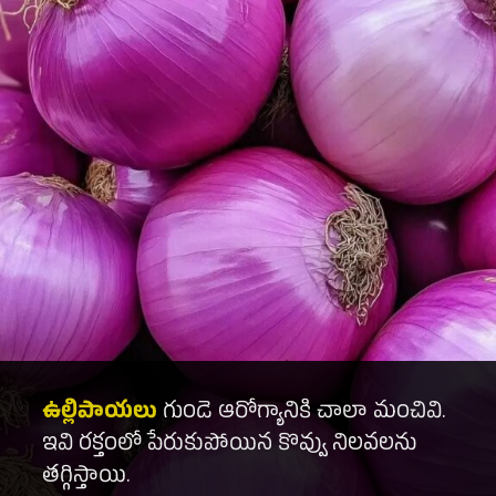
ఉల్లిపాయలు
గుండె ఆరోగ్యానికి చాలా మంచివి.
ఇవి రక్తంలో పేరుకుపోయిన కొవ్వు నిలవలను
తగ్గిస్తాయి.