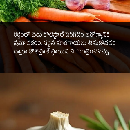
రక్తంలో చెడు కొలెస్ట్రాల్ పెరగడం ఆరోగ్యానికి
ప్రమాదకరం. సరైన కూరగాయలు తీసుకోవడం