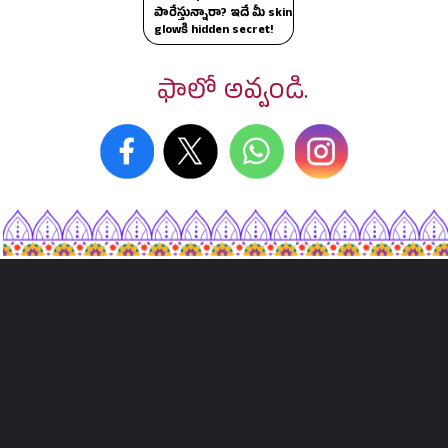
పారేస్తున్నారా? ఇదే మీ skin
glowకి hidden secret!
ఫాలో అవ్వండి.