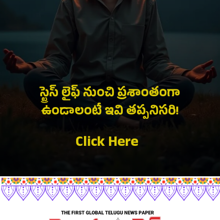
స్ట్రెస్ లైఫ్ నుంచి ప్రశాంతంగా
ఉండాలంటే ఇవి తప్పనిసరి!
Click Here