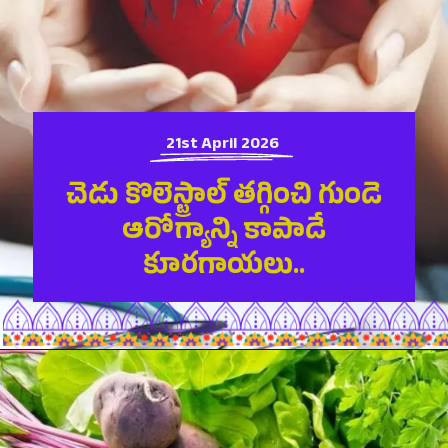
21st April 2026
చెడు కొలెస్ట్రాల్ తగ్గించి గుండె
ఆరోగ్యాన్ని కాపాడే
కూరగాయలు..