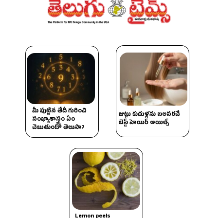
మీ పుట్టిన తేదీ గురించి
జుట్టు కుదుళ్లను బలపరచే
సంఖ్యాశాస్త్రం ఏం
బెస్ట్ హెయిర్ ఆయిల్స్
చెబుతుందో తెలుసా?
Lemon peels