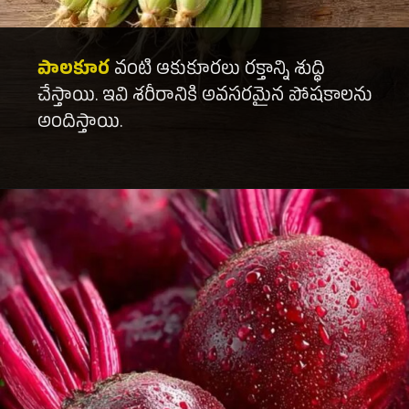
పాలకూర
వంటి ఆకుకూరలు రక్తాన్ని శుద్ధి
చేస్తాయి. ఇవి శరీరానికి అవసరమైన పోషకాలను
అందిస్తాయి.