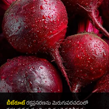
బీట్‌రూట్
రక్తప్రసరణను మెరుగుపరచడంలో