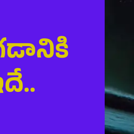
డానికి
ే..