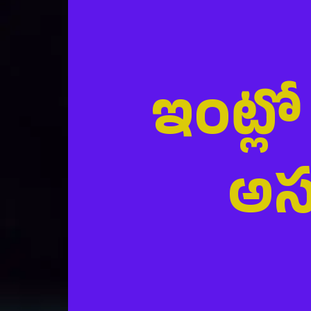
ఇంట్ల
అస