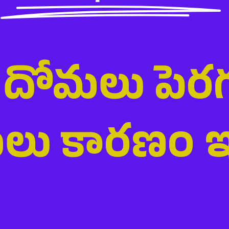
ో దోమలు పెరగ
లు కారణం ఇద