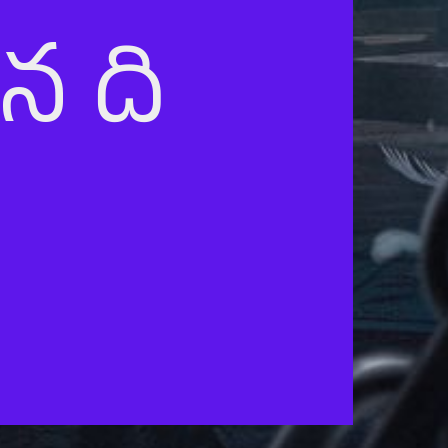
ిన ది