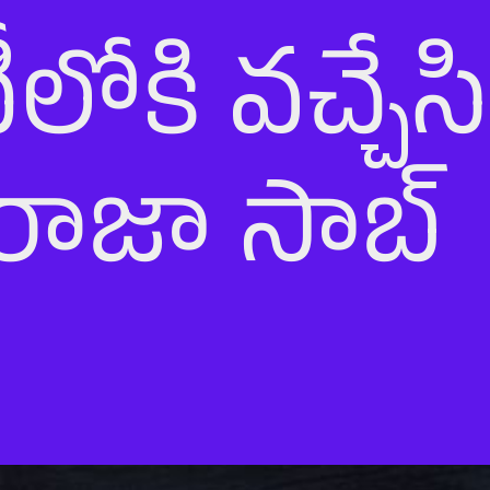
లోకి వ‌చ్చేస
రాజా సాబ్