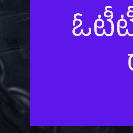
ఓటీటీ