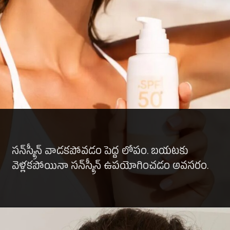
సన్‌స్క్రీన్ వాడకపోవడం పెద్ద లోపం. బయటకు
వెళ్లకపోయినా సన్‌స్క్రీన్ ఉపయోగించడం అవసరం.