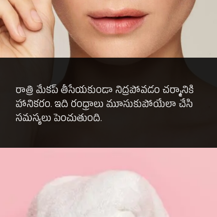
రాత్రి మేకప్ తీసేయకుండా నిద్రపోవడం చర్మానికి
హానికరం. ఇది రంధ్రాలు మూసుకుపోయేలా చేసి
సమస్యలు పెంచుతుంది.