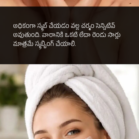
అధికంగా స్క్రబ్ చేయడం వల్ల చర్మం సెన్సిటివ్
అవుతుంది. వారానికి ఒకటి లేదా రెండు సార్లు
మాత్రమే స్క్రబ్బింగ్ చేయాలి.