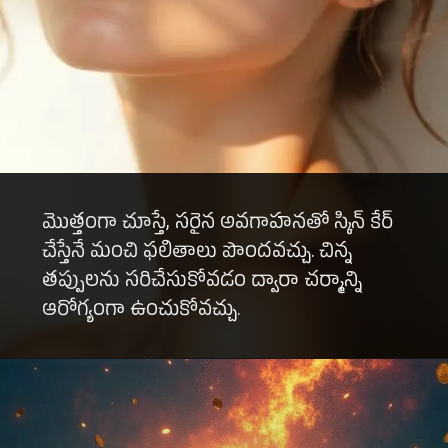
మొత్తంగా చూస్తే, సరైన అవగాహనతో స్కిన్ కేర్
చేస్తేనే మంచి ఫలితాలు పొందవచ్చు. చిన్న
తప్పులను సరిచేసుకోవడం ద్వారా చర్మాన్ని
ఆరోగ్యంగా ఉంచుకోవచ్చు.