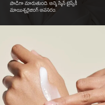
పొడిగా మారుతుంది. అన్ని స్కిన్ టైప్స్‌కీ
మాయిశ్చరైజింగ్ అవసరం.