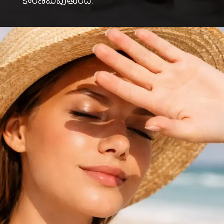
కారణమవుతుంది.