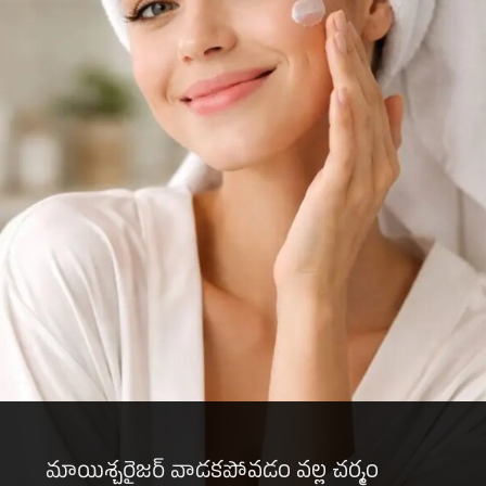
మాయిశ్చరైజర్ వాడకపోవడం వల్ల చర్మం