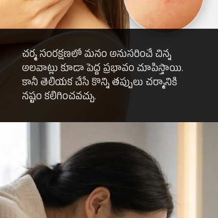
చర్మ సంరక్షణలో మనం అనుసరించే చిన్న
అలవాట్లు కూడా పెద్ద ప్రభావం చూపిస్తాయి.
కానీ తెలియక చేసే కొన్ని తప్పులు చర్మానికి
నష్టం కలిగించవచ్చు.