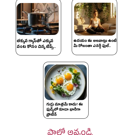
తక్కువ గ్యాస్‌తో ఎక్కువ
ఉదయం ఈ అలవాట్లు ఉంటే
మీ రోజంతా ఎనర్జీ ఫుల్..
వంట కోసం చిన్న టిప్స్..
గుడ్లు మాత్రమే కాదు! ఈ
ఫుడ్స్‌లో కూడా భారీగా
ప్రోటీన్
ఫాలో అవ్వండి.