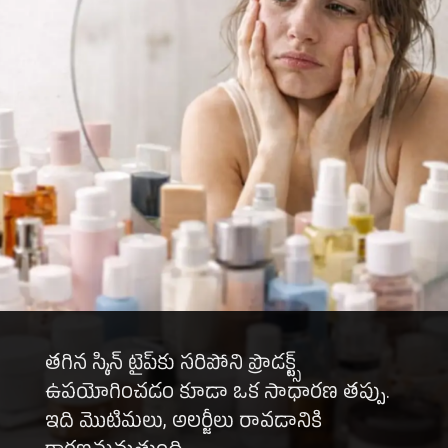
తగిన స్కిన్ టైప్‌కు సరిపోని ప్రొడక్ట్స్
ఉపయోగించడం కూడా ఒక సాధారణ తప్పు.
ఇది మొటిమలు, అలర్జీలు రావడానికి