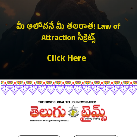
మీ ఆలోచనే మీ తలరాత! Law of
Attraction సీక్రెట్స్
Click Here