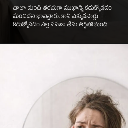
చాలా మంది తరచుగా ముఖాన్ని కడుక్కోవడం
మంచిదని భావిస్తారు. కానీ ఎక్కువసార్లు
కడుక్కోవడం వల్ల సహజ తేమ తగ్గిపోతుంది.