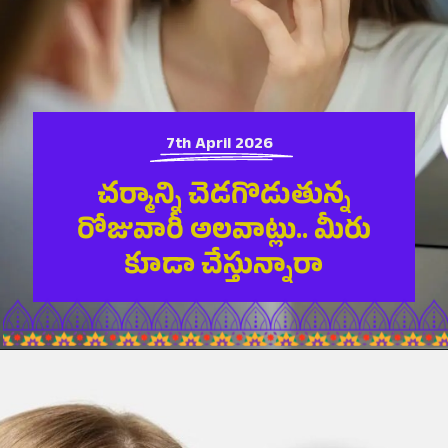
7th April 2026
చర్మాన్ని చెడగొడుతున్న
రోజువారీ అలవాట్లు.. మీరు
కూడా చేస్తున్నారా