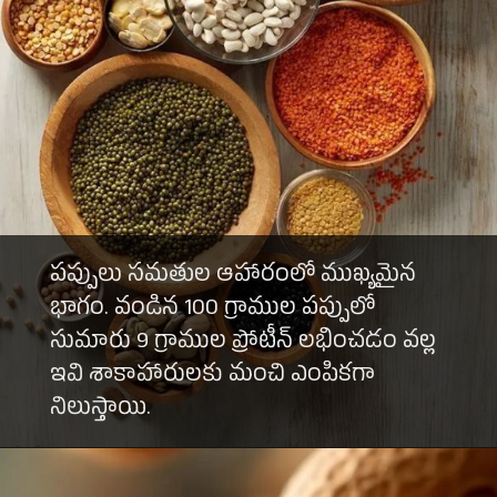
పప్పులు సమతుల ఆహారంలో ముఖ్యమైన
భాగం. వండిన 100 గ్రాముల పప్పులో
సుమారు 9 గ్రాముల ప్రోటీన్ లభించడం వల్ల
ఇవి శాకాహారులకు మంచి ఎంపికగా
నిలుస్తాయి.