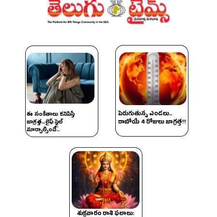
పెరుగుతున్న ఎండలు..
ఈ సంకేతాలు కనిపిస్తే
రాబోయే 4 రోజులు జాగ్రత్త!!
జాగ్రత్త…లైఫ్ స్టైల్
మార్చాల్సిందే..
శుక్రవారం రాశి ఫలాలు: