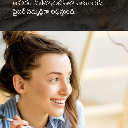
ఆహారం. వీటిలో ప్రోటీన్‌తో పాటు ఐరన్,
ఫైబర్ సమృద్ధిగా లభిస్తుంది.