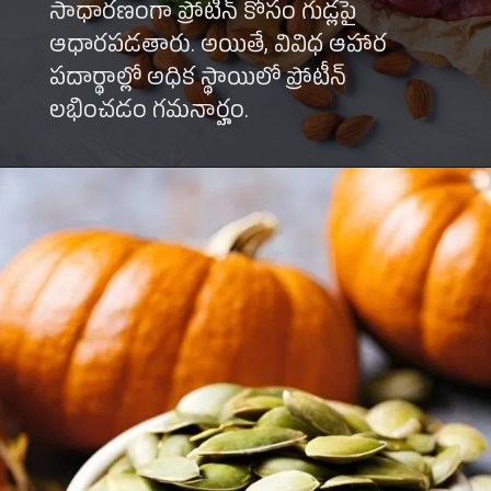
సాధారణంగా ప్రోటీన్ కోసం గుడ్లపై
ఆధారపడతారు. అయితే, వివిధ ఆహార
పదార్థాల్లో అధిక స్థాయిలో ప్రోటీన్
లభించడం గమనార్హం.