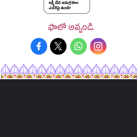
లక్ష్మీ దేవి అనుగ్రహం
ఎవరిపై ఉంది?
ఫాలో అవ్వండి.