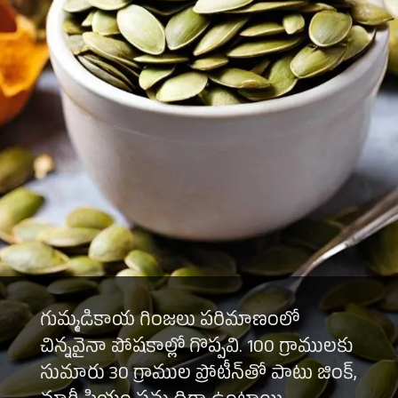
గుమ్మడికాయ గింజలు పరిమాణంలో
చిన్నవైనా పోషకాల్లో గొప్పవి. 100 గ్రాములకు
సుమారు 30 గ్రాముల ప్రోటీన్‌తో పాటు జింక్,