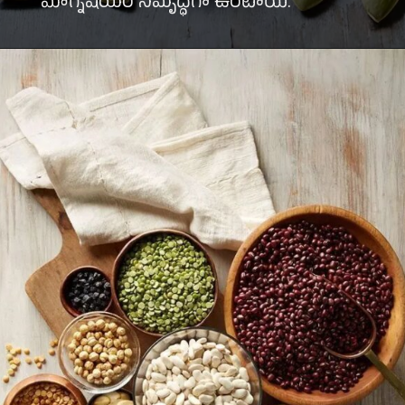
మాగ్నీషియం సమృద్ధిగా ఉంటాయి.