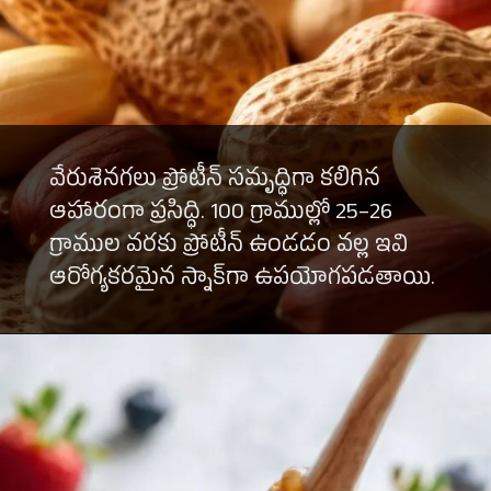
వేరుశెనగలు ప్రోటీన్ సమృద్ధిగా కలిగిన
ఆహారంగా ప్రసిద్ధి. 100 గ్రాముల్లో 25–26
గ్రాముల వరకు ప్రోటీన్ ఉండడం వల్ల ఇవి
ఆరోగ్యకరమైన స్నాక్‌గా ఉపయోగపడతాయి.