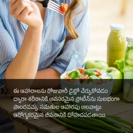
ఈ ఆహారాలను రోజువారీ డైట్లో చేర్చుకోవడం
ద్వారా శరీరానికి అవసరమైన ప్రోటీన్‌ను సులభంగా
పొందవచ్చు. సమతుల ఆహారపు అలవాట్లు
ఆరోగ్యకరమైన జీవనానికి దోహదపడతాయి.