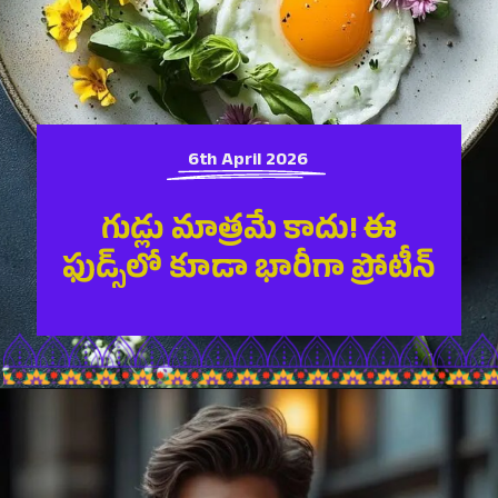
6th April 2026
గుడ్లు మాత్రమే కాదు! ఈ
ఫుడ్స్‌లో కూడా భారీగా ప్రోటీన్