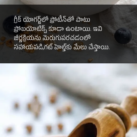
గ్రీక్ యోగర్ట్‌లో ప్రోటీన్‌తో పాటు
ప్రోబయోటిక్స్ కూడా ఉంటాయి. ఇవి
జీర్ణక్రియను మెరుగుపరచడంలో
సహాయపడి,గట్ హెల్త్‌కు మేలు చేస్తాయి.