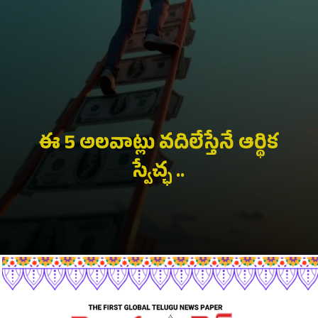
ఈ 5 అలవాట్లు వదిలేస్తేనే ఆర్థిక
స్వేచ్ఛ ..