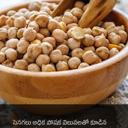
సెనగలు అధిక పోషక విలువలతో కూడిన