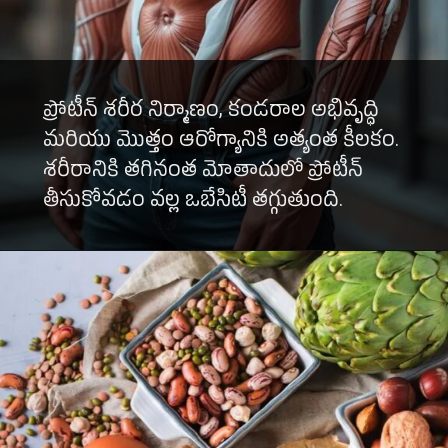
ప్రోటీన్ శరీర నిర్మాణం, కండరాల అభివృద్ధి
మరియు మొత్తం ఆరోగ్యానికి అత్యంత కీలకం.
శరీరానికి తగినంత మోతాదులో ప్రోటీన్
తీసుకోవడం వల్ల ఒబేసిటీ తగ్గుతుంది.