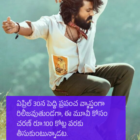
ఏప్రిల్ 30న పెద్ది ప్ర‌పంచ వ్యాప్తంగా
రిలీజ‌వుతుండ‌గా, ఈ మూవీ కోసం
చ‌ర‌ణ్ రూ.100 కోట్ల వ‌ర‌కు
తీసుకుంటున్నాడ‌ట‌.