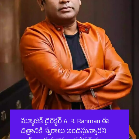
మ్యూజిక్ డైరెక్టర్ A. R. Rahman ఈ
చిత్రానికి స్వరాలు అందిస్తున్నారని