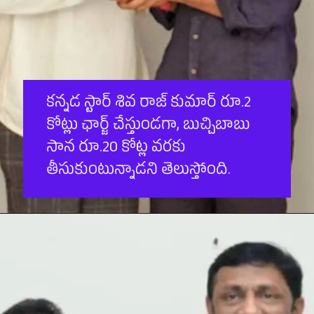
క‌న్న‌డ స్టార్ శివ రాజ్ కుమార్ రూ.2
కోట్లు ఛార్జ్ చేస్తుండ‌గా, బుచ్చిబాబు
సాన రూ.20 కోట్ల వ‌ర‌కు
తీసుకుంటున్నాడ‌ని తెలుస్తోంది.