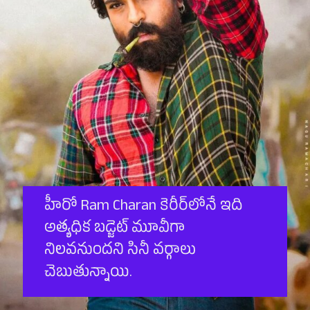
హీరో Ram Charan కెరీర్‌లోనే ఇది
అత్యధిక బ‌డ్జెట్ మూవీగా
నిలవనుందని సినీ వర్గాలు
చెబుతున్నాయి.