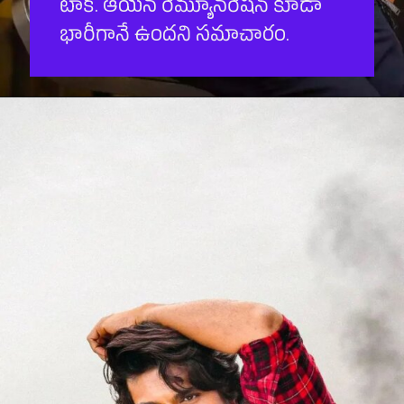
టాక్. ఆయన రెమ్యూనరేషన్ కూడా
భారీగానే ఉందని సమాచారం.