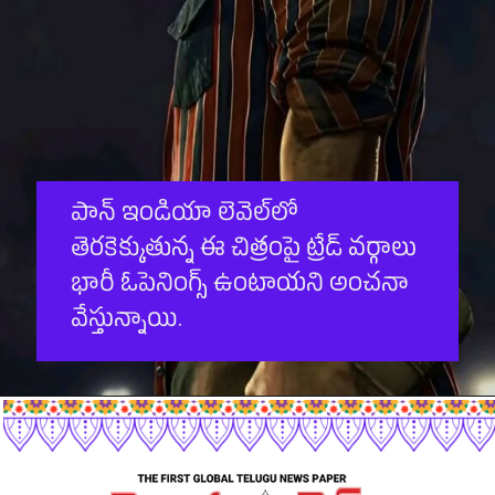
పాన్ ఇండియా లెవెల్‌లో
తెరకెక్కుతున్న ఈ చిత్రంపై ట్రేడ్ వర్గాలు
భారీ ఓపెనింగ్స్ ఉంటాయని అంచనా
వేస్తున్నాయి.