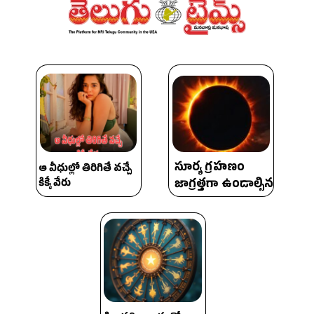
సూర్య గ్రహణం
ఆ వీధుల్లో తిరిగితే వ‌చ్చే
జాగ్రత్తగా ఉండాల్సిన
కిక్కే వేరు