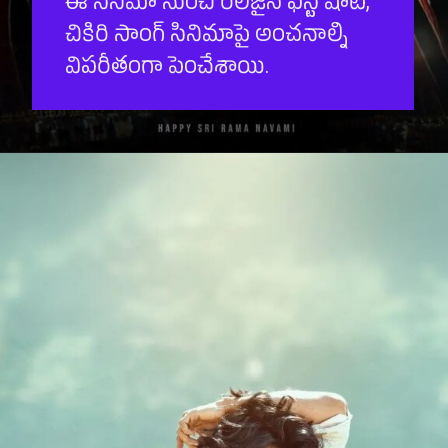
ఈ సినిమా నుంచి రిలీజైన ఫ‌స్ట్ షాట్,
చికిరి సాంగ్ సినిమాపై అంచ‌నాల్ని
విప‌రీతంగా పెంచేశాయి.