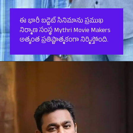
ఈ భారీ బ‌డ్జెట్ సినిమాను ప్రముఖ
నిర్మాణ సంస్థ Mythri Movie Makers
అత్యంత ప్రతిష్టాత్మకంగా నిర్మిస్తోంది.