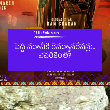
17th February
2026
పెద్ది మూవీకి రెమ్యూన‌రేష‌న్లు..
ఎవ‌రికెంత‌?