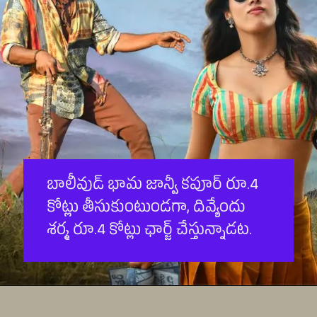
బాలీవుడ్ భామ జాన్వీ క‌పూర్ రూ.4
కోట్లు తీసుకుంటుండ‌గా, దివ్యేందు
శ‌ర్మ రూ.4 కోట్లు ఛార్జ్ చేస్తున్నాడ‌ట‌.