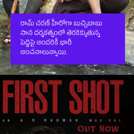
రామ్ చ‌ర‌ణ్ హీరోగా బుచ్చిబాబు
సాన ద‌ర్శ‌క‌త్వంలో తెర‌కెక్కుతున్న
పెద్దిపై అంద‌రికీ భారీ
అంచ‌నాలున్నాయి.