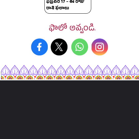
ఫిబ్రవరి 17 – ఈ రోజు
రాశి ఫలాలు
ఫాలో అవ్వండి.