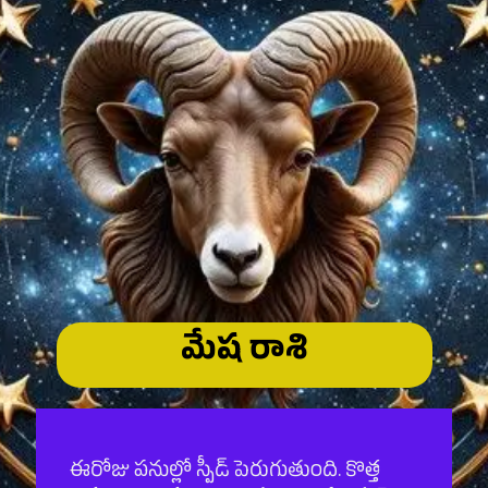
మేష రాశి
ఈరోజు పనుల్లో స్పీడ్ పెరుగుతుంది. కొత్త