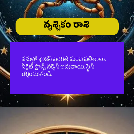
వృశ్చికం రాశి
పనుల్లో ఫోకస్ పెరిగితే మంచి ఫలితాలు.
సీక్రెట్ ప్లాన్స్ సక్సెస్ అవుతాయి. స్ట్రెస్
తగ్గించుకోండి.