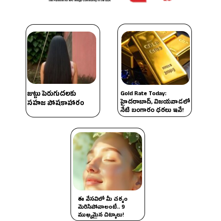
జుట్టు పెరుగుదలకు
Gold Rate Today:
హైదరాబాద్, విజయవాడలో
సహజ పోషకాహారం
నేటి బంగారం ధరలు ఇవే!
ఈ వేసవిలో మీ చర్మం
మెరిసిపోవాలంటే.. 9
ముఖ్యమైన చిట్కాలు!