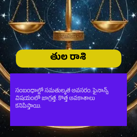
తుల రాశి
సంబంధాల్లో సమతుల్యత అవసరం. ఫైనాన్స్
విషయంలో జాగ్రత్త. కొత్త అవకాశాలు
కనిపిస్తాయి.