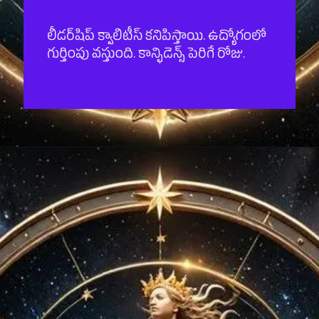
లీడర్‌షిప్ క్వాలిటీస్ కనిపిస్తాయి. ఉద్యోగంలో
గుర్తింపు వస్తుంది. కాన్ఫిడెన్స్ పెరిగే రోజు.