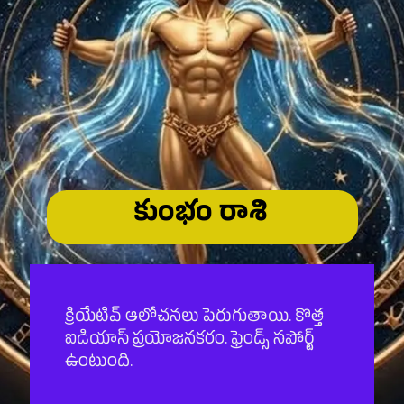
కుంభం రాశి
క్రియేటివ్ ఆలోచనలు పెరుగుతాయి. కొత్త
ఐడియాస్ ప్రయోజనకరం. ఫ్రెండ్స్ సపోర్ట్
ఉంటుంది.