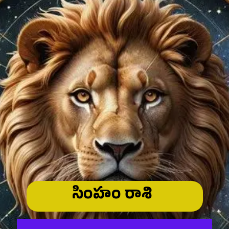
సింహం రాశి