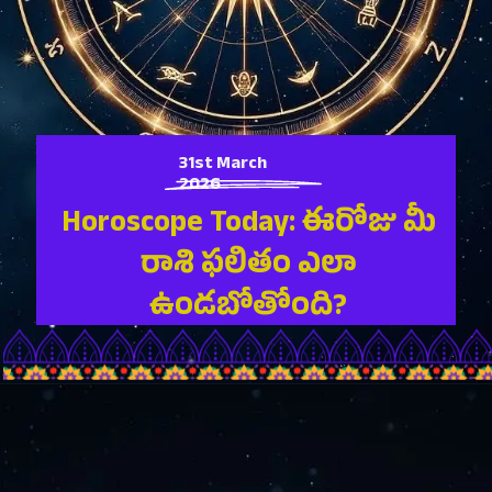
31st March
2026
Horoscope Today: ఈరోజు మీ
రాశి ఫలితం ఎలా
ఉండబోతోంది?