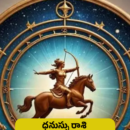
ధనుస్సు రాశి