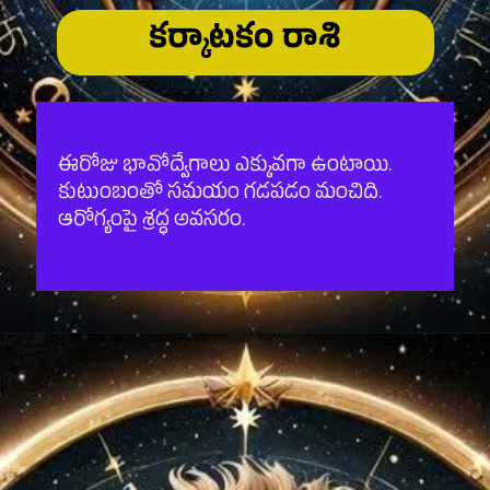
కర్కాటకం రాశి
ఈరోజు భావోద్వేగాలు ఎక్కువగా ఉంటాయి.
కుటుంబంతో సమయం గడపడం మంచిది.
ఆరోగ్యంపై శ్రద్ధ అవసరం.