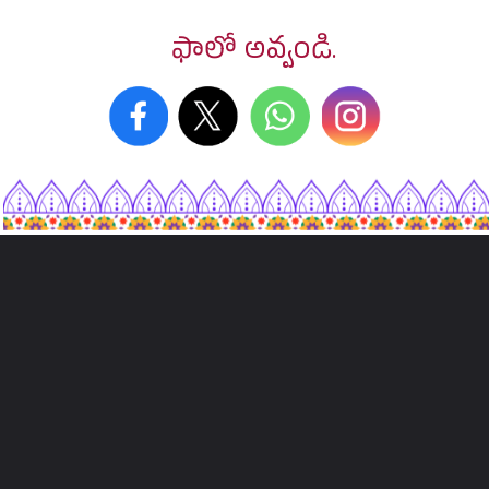
ఫాలో అవ్వండి.