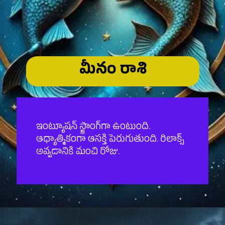
మీనం రాశి
ఇంట్యూషన్ స్ట్రాంగ్‌గా ఉంటుంది.
ఆధ్యాత్మికంగా ఆసక్తి పెరుగుతుంది. రిలాక్స్
అవ్వడానికి మంచి రోజు.