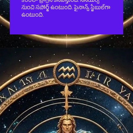
కెరీర్‌లో ప్రోగ్రెస్ కనిపిస్తుంది. సీనియర్స్
నుంచి సపోర్ట్ ఉంటుంది. ఫైనాన్స్ స్టేబుల్‌గా
ఉంటుంది.