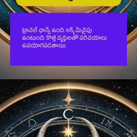
ట్రావెల్ ఛాన్స్ ఉంది. లక్క్ మీవైపు
ఉంటుంది. కొత్త వ్యక్తులతో పరిచయాలు
ఉపయోగపడతాయి.