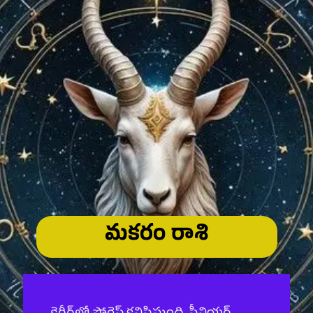
మకరం రాశి