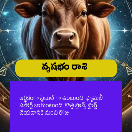
వృషభం రాశి
ఆర్థికంగా స్టేబుల్ గా ఉంటుంది. ఫ్యామిలీ
సపోర్ట్ బాగుంటుంది. కొత్త ప్లాన్స్ స్టార్ట్
చేయడానికి మంచి రోజు.