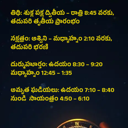
తిథి: శుక్ల పక్ష ద్వితీయ – రాత్రి 8:45 వరకు,
తదుపరి తృతీయ ప్రారంభం
నక్షత్రం: అశ్విని – మధ్యాహ్నం 2:10 వరకు,
తదుపరి భరణి
దుర్ముహూర్తం: ఉదయం 8:30 – 9:20
మధ్యాహ్నం 12:45 – 1:35
అమృత ఘడియలు: ఉదయం 7:10 – 8:40
నుండి సాయంత్రం 4:50 – 6:10