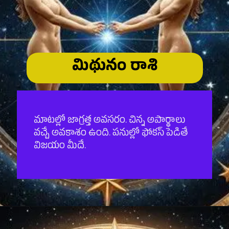
మిథునం రాశి
మాటల్లో జాగ్రత్త అవసరం. చిన్న అపార్థాలు
వచ్చే అవకాశం ఉంది. పనుల్లో ఫోకస్ పెడితే
విజయం మీదే.