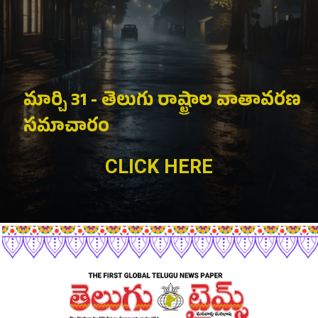
మార్చి 31 - తెలుగు రాష్ట్రాల వాతావరణ
సమాచారం
CLICK HERE