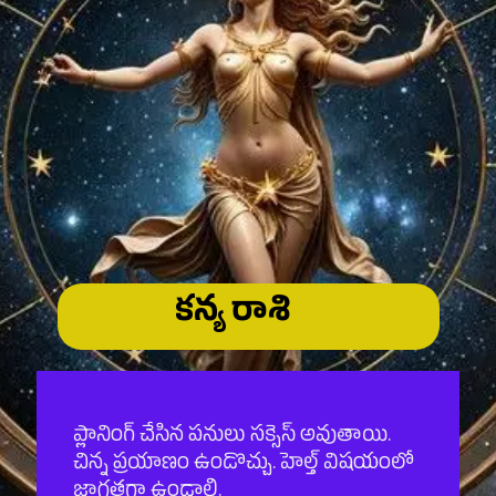
కన్య రాశి
ప్లానింగ్ చేసిన పనులు సక్సెస్ అవుతాయి.
చిన్న ప్రయాణం ఉండొచ్చు. హెల్త్ విషయంలో
జాగ్రత్తగా ఉండాలి.