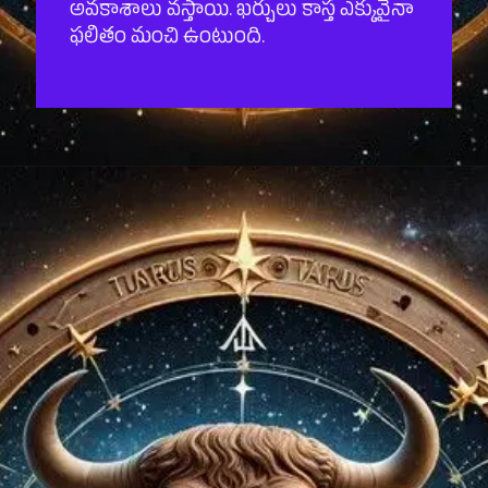
అవకాశాలు వస్తాయి. ఖర్చులు కాస్త ఎక్కువైనా
ఫలితం మంచి ఉంటుంది.