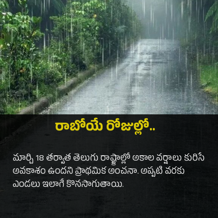
రాబోయే రోజుల్లో..
మార్చి 18 తర్వాత తెలుగు రాష్ట్రాల్లో అకాల వర్షాలు కురిసే
అవకాశం ఉందని ప్రాథమిక అంచనా. అప్పటి వరకు
ఎండలు ఇలాగే కొనసాగుతాయి.