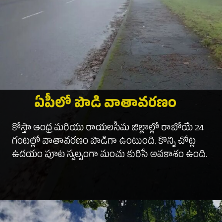
ఏపీలో పొడి వాతావరణం
కోస్తా ఆంధ్ర మరియు రాయలసీమ జిల్లాల్లో రాబోయే 24
గంటల్లో వాతావరణం పొడిగా ఉంటుంది. కొన్ని చోట్ల
ఉదయం పూట స్వల్పంగా మంచు కురిసే అవకాశం ఉంది.