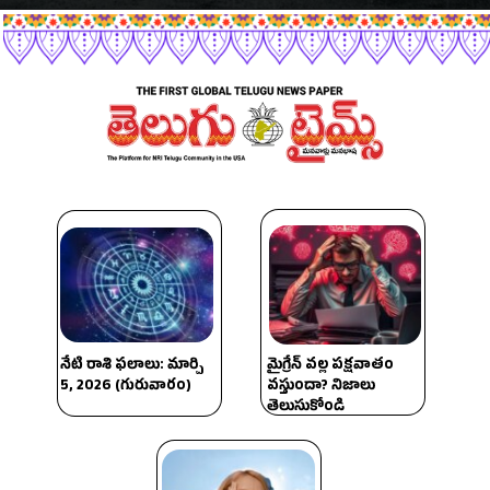
నేటి రాశి ఫలాలు: మార్చి
మైగ్రేన్ వల్ల పక్షవాతం
5, 2026 (గురువారం)
వస్తుందా? నిజాలు
తెలుసుకోండి