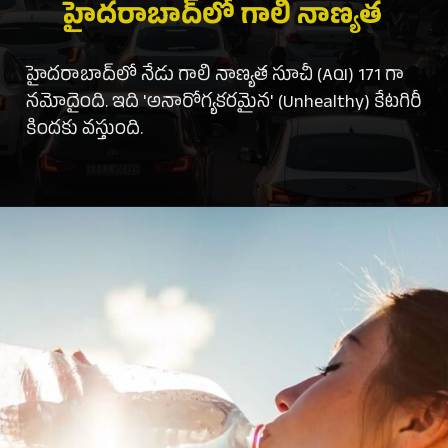
హైదరాబాద్‌లో గాలి నాణ్యత
హైదరాబాద్‌లో నేడు గాలి నాణ్యత సూచీ (AQI) 171 గా
నమోదైంది. ఇది 'అనారోగ్యకరమైన' (Unhealthy) కేటగిరీ
కిందకు వస్తుంది.