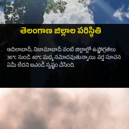
తెలంగాణ జిల్లాల పరిస్థితి
ఆదిలాబాద్, నిజామాబాద్ వంటి జిల్లాల్లో ఉష్ణోగ్రతలు
36°C నుండి 40°C మధ్య నమోదవుతున్నాయి. వర్ష సూచన
ఏమీ లేదని ఐఎండీ స్పష్టం చేసింది.