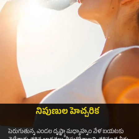
నిపుణుల హెచ్చరిక
పెరుగుతున్న ఎండల దృష్ట్యా మధ్యాహ్నం వేళ బయటకు