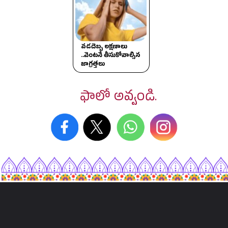
వడదెబ్బ లక్షణాలు
..వెంటనే తీసుకోవాల్సిన
జాగ్రత్తలు
ఫాలో అవ్వండి.