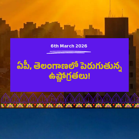
6th March 2026
ఏపీ, తెలంగాణలో పెరుగుతున్న
ఉష్ణోగ్రతలు!