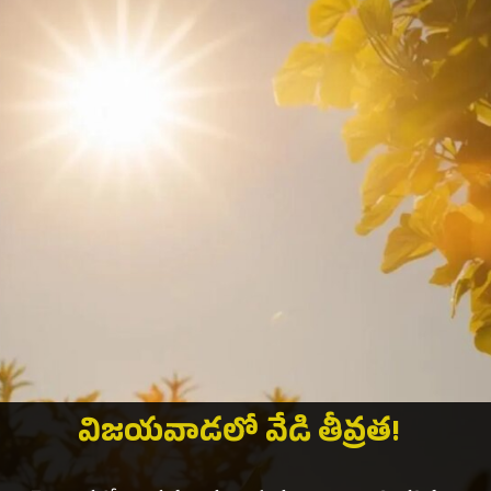
విజయవాడలో వేడి తీవ్రత!