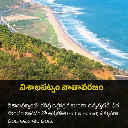
విశాఖపట్నం వాతావరణం
విశాఖపట్నంలో గరిష్ట ఉష్ణోగ్రత 32°C గా ఉన్నప్పటికీ, తీర
ప్రాంతం కావడంతో ఉక్కపోత (Hot & Humid) ఎక్కువగా
ఉండే అవకాశం ఉంది.