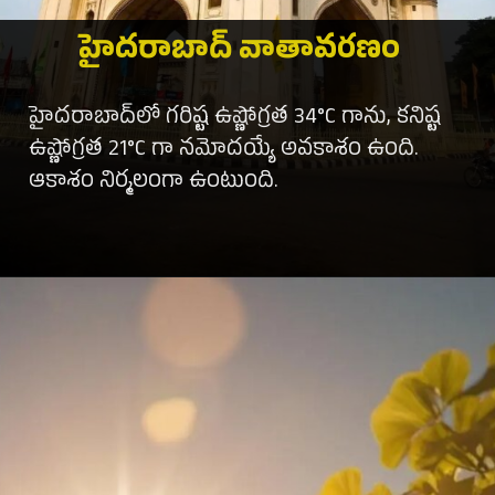
హైదరాబాద్ వాతావరణం
హైదరాబాద్‌లో గరిష్ట ఉష్ణోగ్రత 34°C గాను, కనిష్ట
ఉష్ణోగ్రత 21°C గా నమోదయ్యే అవకాశం ఉంది.
ఆకాశం నిర్మలంగా ఉంటుంది.