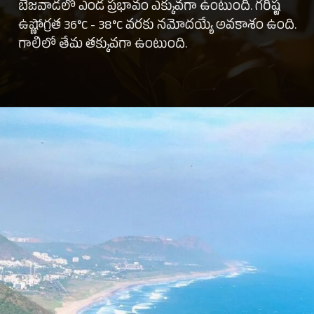
బెజవాడలో ఎండ ప్రభావం ఎక్కువగా ఉంటుంది. గరిష్ట
ఉష్ణోగ్రత 36°C - 38°C వరకు నమోదయ్యే అవకాశం ఉంది.
గాలిలో తేమ తక్కువగా ఉంటుంది.