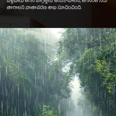
వెళ్లేవారు తగిన జాగ్రత్తలు తీసుకోవాలని, తగినంత నీరు
తాగాలని వాతావరణ శాఖ సూచించింది.