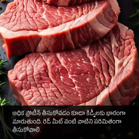
అధిక ప్రోటీన్ తీసుకోవడం కూడా కిడ్నీలకు భారంగా
మారుతుంది. రెడ్ మీట్ వంటి వాటిని పరిమితంగా
తీసుకోవాలి.