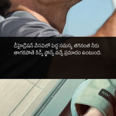
డీహైడ్రేషన్ వేసవిలో పెద్ద సమస్య. తగినంత నీరు
తాగకపోతే కిడ్నీ స్టోన్స్ వచ్చే ప్రమాదం ఉంటుంది.