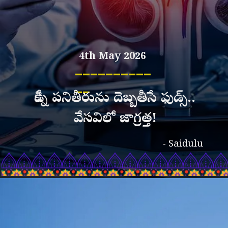
4th May 2026
__________
__
కిడ్నీ పనితీరును దెబ్బతీసే ఫుడ్స్..
వేసవిలో జాగ్రత్త!
- Saidulu