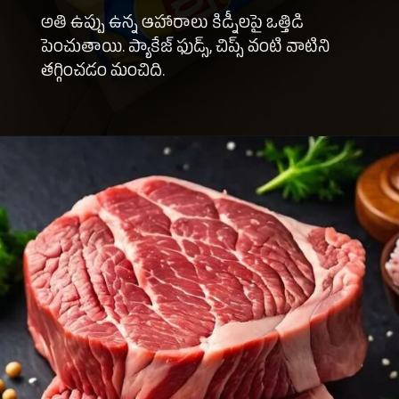
అతి ఉప్పు ఉన్న ఆహారాలు కిడ్నీలపై ఒత్తిడి
పెంచుతాయి. ప్యాకేజ్ ఫుడ్స్, చిప్స్ వంటి వాటిని
తగ్గించడం మంచిది.