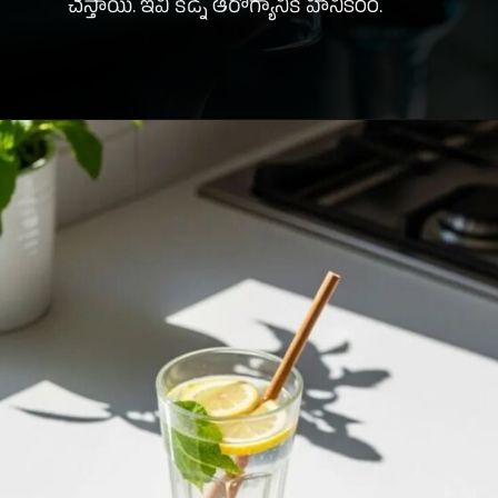
చేస్తాయి. ఇవి కిడ్నీ ఆరోగ్యానికి హానికరం.