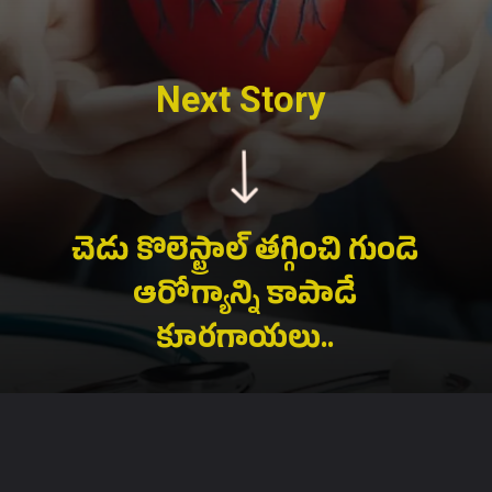
Next Story
చెడు కొలెస్ట్రాల్ తగ్గించి గుండె
ఆరోగ్యాన్ని కాపాడే
కూరగాయలు..