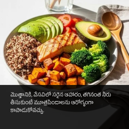
మొత్తానికి, వేసవిలో సరైన ఆహారం, తగినంత నీరు
తీసుకుంటే మూత్రపిండాలను ఆరోగ్యంగా
కాపాడుకోవచ్చు.