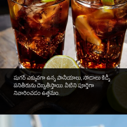
షుగర్ ఎక్కువగా ఉన్న పానీయాలు, సోడాలు కిడ్నీ
పనితీరును దెబ్బతీస్తాయి. వీటిని పూర్తిగా
నివారించడం ఉత్తమం.