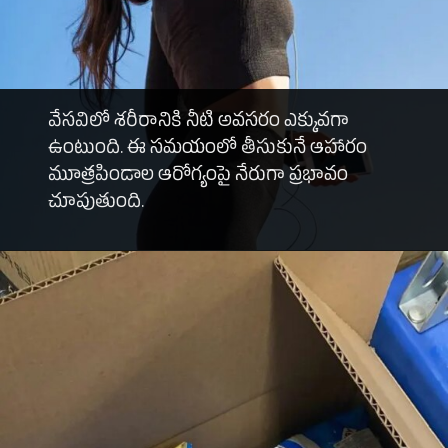
వేసవిలో శరీరానికి నీటి అవసరం ఎక్కువగా
ఉంటుంది. ఈ సమయంలో తీసుకునే ఆహారం
మూత్రపిండాల ఆరోగ్యంపై నేరుగా ప్రభావం
చూపుతుంది.