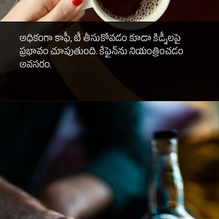
అధికంగా కాఫీ, టీ తీసుకోవడం కూడా కిడ్నీలపై
ప్రభావం చూపుతుంది. కేఫైన్‌ను నియంత్రించడం
అవసరం.