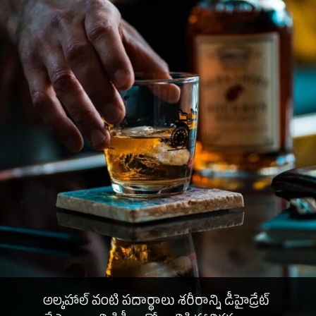
అల్కహాల్ వంటి పదార్థాలు శరీరాన్ని డీహైడ్రేట్