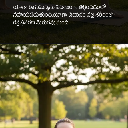
యోగా ఈ సమస్యను సహజంగా తగ్గించడంలో
సహాయపడుతుంది.యోగా చేయడం వల్ల శరీరంలో
రక్త ప్రసరణ మెరుగవుతుంది.