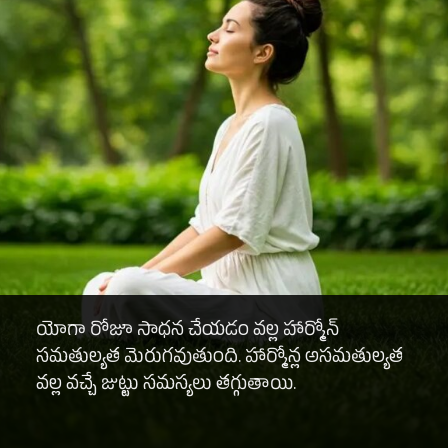
యోగా రోజూ సాధన చేయడం వల్ల హార్మోన్
సమతుల్యత మెరుగవుతుంది. హార్మోన్ల అసమతుల్యత
వల్ల వచ్చే జుట్టు సమస్యలు తగ్గుతాయి.