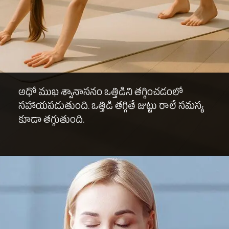
అధో ముఖ శ్వానాసనం ఒత్తిడిని తగ్గించడంలో
సహాయపడుతుంది. ఒత్తిడి తగ్గితే జుట్టు రాలే సమస్య
కూడా తగ్గుతుంది.