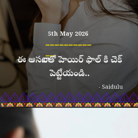
5th May 2026
__________
__
ఈ ఆసనాలతో హెయిర్ ఫాల్ కి చెక్
పెట్టేయండి..
- Saidulu