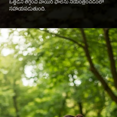
ఒత్తిడిని తగ్గించి హెయిర్ ఫాల్‌ను నియంత్రించడంలో
సహాయపడుతుంది.