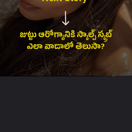
జుట్టు ఆరోగ్యానికి స్కాల్ప్ స్క్రబ్
ఎలా వాడాలో తెలుసా?