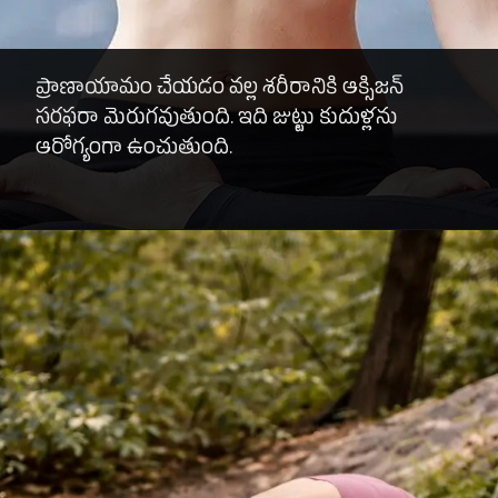
ప్రాణాయామం చేయడం వల్ల శరీరానికి ఆక్సిజన్
సరఫరా మెరుగవుతుంది. ఇది జుట్టు కుదుళ్లను
ఆరోగ్యంగా ఉంచుతుంది.