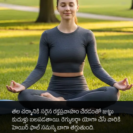
తల చర్మానికి సరైన రక్తప్రవాహం చేరడంతో జుట్టు
కుదుళ్లు బలపడతాయి. రెగ్యులర్గా యోగా చేసే వారికి
హెయిర్ ఫాల్ సమస్య బాగా తగ్గుతుంది.