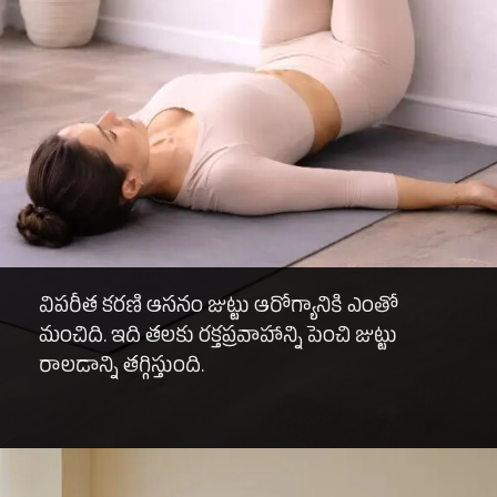
విపరీత కరణి ఆసనం జుట్టు ఆరోగ్యానికి ఎంతో
మంచిది. ఇది తలకు రక్తప్రవాహాన్ని పెంచి జుట్టు
రాలడాన్ని తగ్గిస్తుంది.