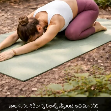
బాలాసనం శరీరాన్ని రిలాక్స్ చేస్తుంది. ఇది మానసిక