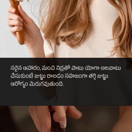
సరైన ఆహారం, మంచి నిద్రతో పాటు యోగా అలవాటు
చేసుకుంటే జుట్టు రాలడం సహజంగా తగ్గి జుట్టు
ఆరోగ్యం మెరుగవుతుంది.