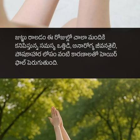
జుట్టు రాలడం ఈ రోజుల్లో చాలా మందికి
కనిపిస్తున్న సమస్య. ఒత్తిడి, అనారోగ్య జీవనశైలి,
పోషకాహార లోపం వంటి కారణాలతో హెయిర్
ఫాల్ పెరుగుతుంది.