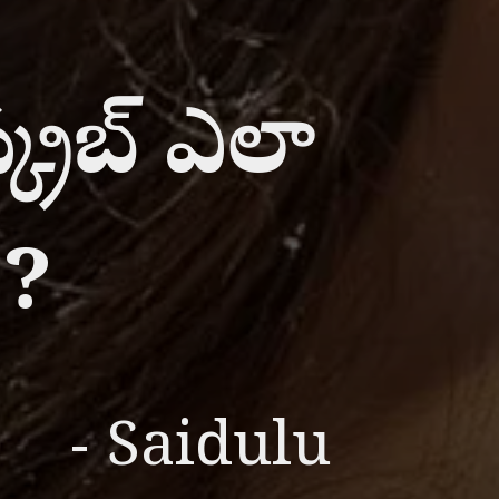
 స్క్రబ్ ఎలా
ా?
- Saidulu