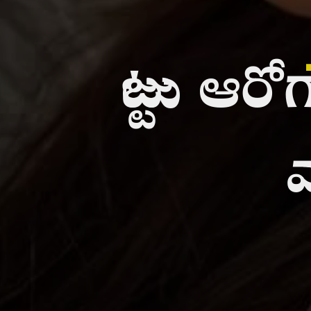
జుట్టు ఆరో