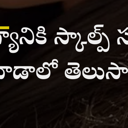
_
గ్యానికి స్కాల్ప్
వాడాలో తెలుస