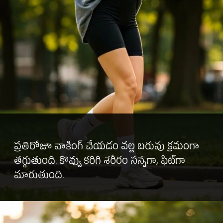
ప్రతిరోజూ వాకింగ్ చేయడం వల్ల బరువు క్రమంగా
తగ్గుతుంది. కొవ్వు కరిగి శరీరం సన్నగా, ఫిట్‌గా
మారుతుంది.