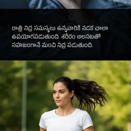
రాత్రి నిద్ర సమస్యలు ఉన్నవారికి నడక చాలా
ఉపయోగపడుతుంది. శరీరం అలసటతో
సహజంగానే మంచి నిద్ర పడుతుంది.