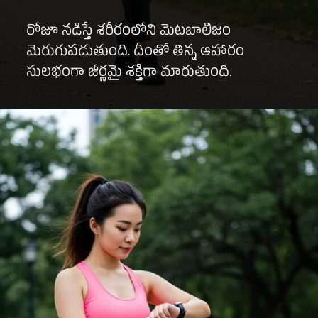
రోజూ నడిస్తే శరీరంలోని మెటబాలిజం
మెరుగుపడుతుంది. దీంతో తిన్న ఆహారం
సులభంగా జీర్ణమై శక్తిగా మారుతుంది.