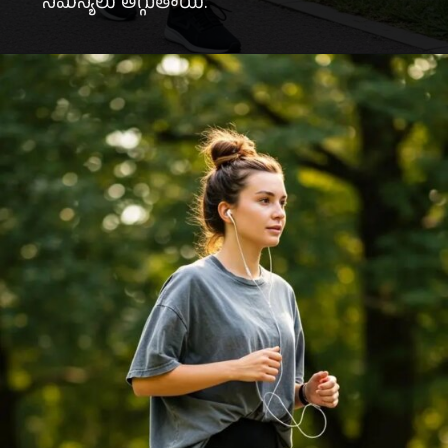
సమస్యలు తగ్గుతాయి.