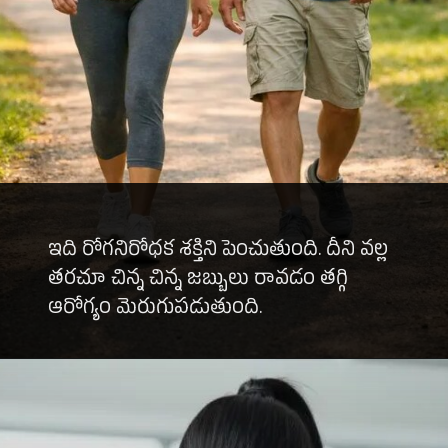
ఇది రోగనిరోధక శక్తిని పెంచుతుంది. దీని వల్ల
తరచూ చిన్న చిన్న జబ్బులు రావడం తగ్గి
ఆరోగ్యం మెరుగుపడుతుంది.