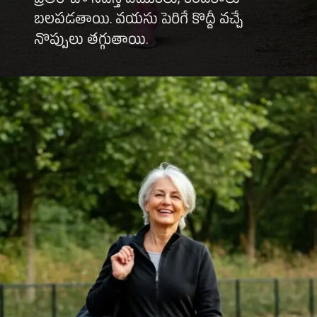
ప్రతిరోజూ నడిస్తే ఎముకలు, కండరాలు
బలపడతాయి. వయసు పెరిగే కొద్దీ వచ్చే
నొప్పులు తగ్గుతాయి.