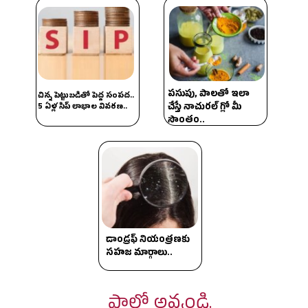
పసుపు, పాలతో ఇలా
చిన్న పెట్టుబడితో పెద్ద సంపద..
చేస్తే నాచురల్ గ్లో మీ
5 ఏళ్ల సిప్ లాభాల వివరణ..
సొంతం..
డాండ్రఫ్ నియంత్రణకు
సహజ మార్గాలు..
ఫాలో అవ్వండి.