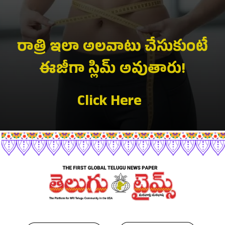
రాత్రి ఇలా అలవాటు చేసుకుంటే
ఈజీగా స్లిమ్ అవుతారు!
Click Here