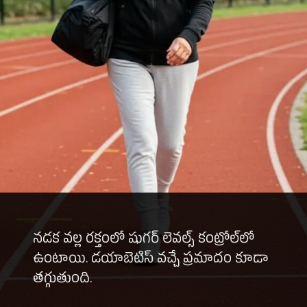
నడక వల్ల రక్తంలో షుగర్ లెవల్స్ కంట్రోల్‌లో
ఉంటాయి. డయాబెటిస్ వచ్చే ప్రమాదం కూడా
తగ్గుతుంది.