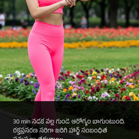
30 min నడక వల్ల గుండె ఆరోగ్యం బాగుంటుంది.
రక్తప్రసరణ సరిగా జరిగి హార్ట్ సంబంధిత