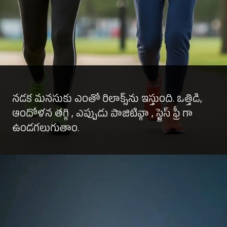
నడక మనసుకు ఎంతో రిలాక్స్‌ను ఇస్తుంది. ఒత్తిడి,
ఆందోళన తగ్గి , ఎప్పుడు పాజిటివ్గా ,
స్ట్రెస్ ఫ్రీ
గా
ఉండగలుగుతాం.