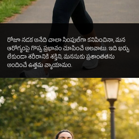
రోజూ నడక అనేది చాలా సింపుల్‌గా కనిపించినా, మన
ఆరోగ్యంపై గొప్ప ప్రభావం చూపించే అలవాటు. ఇది ఖర్చు
లేకుండా శరీరానికి శక్తిని, మనసుకు ప్రశాంతతను
అందించే ఉత్తమ వ్యాయామం.