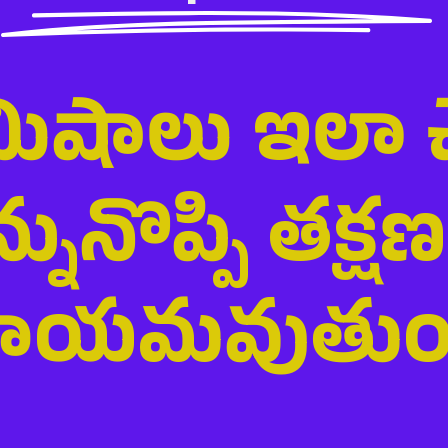
మిషాలు ఇలా చే
న్నునొప్పి తక్ష
ాయమవుతుంద