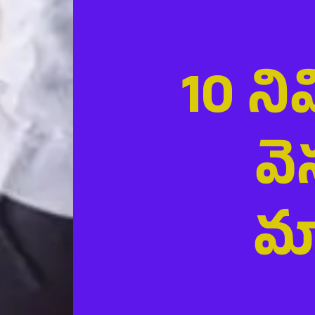
10 ని
వె
మ