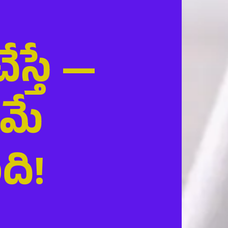
స్తే —
ణమే
ి!