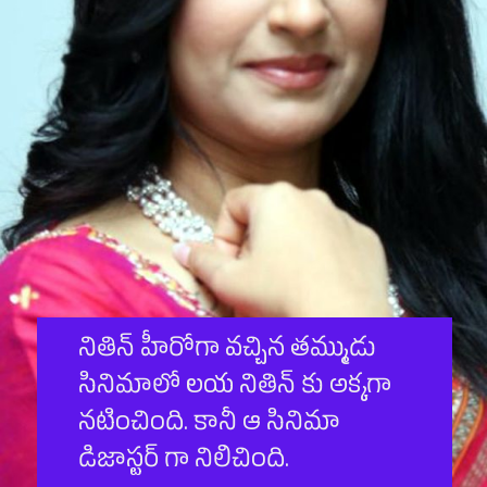
నితిన్ హీరోగా వ‌చ్చిన త‌మ్ముడు
సినిమాలో ల‌య నితిన్ కు అక్క‌గా
న‌టించింది. కానీ ఆ సినిమా