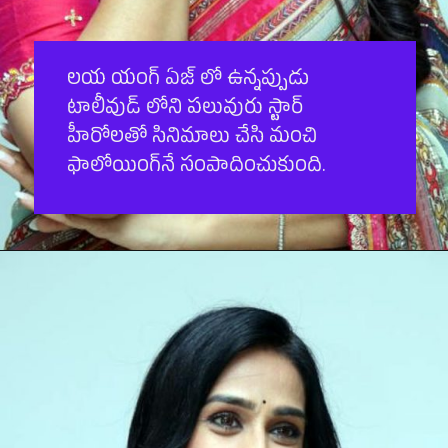
ల‌య యంగ్ ఏజ్ లో ఉన్న‌ప్పుడు
టాలీవుడ్ లోని ప‌లువురు స్టార్
హీరోల‌తో సినిమాలు చేసి మంచి