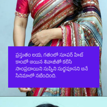
ప్ర‌స్తుతం ల‌య, గ‌తంలో సూప‌ర్ హిట్
కాంబో అయిన శివాజీతో క‌లిసి
సాంప్ర‌దాయిని సుప్పిని సుద్ద‌పూస‌ని అనే