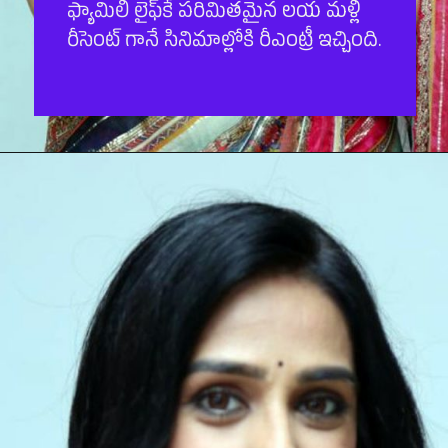
ఫ్యామిలీ లైఫ్‌కే ప‌రిమిత‌మైన ల‌య మ‌ళ్లీ