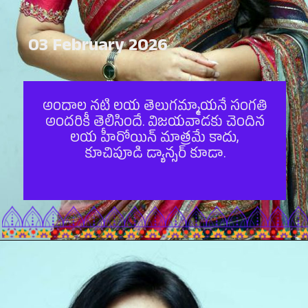
03 February 2026
అందాల న‌టి ల‌య తెలుగమ్మాయనే సంగ‌తి
అంద‌రికీ తెలిసిందే. విజ‌య‌వాడ‌కు చెందిన
ల‌య హీరోయిన్ మాత్ర‌మే కాదు,