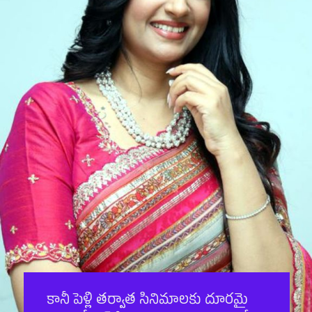
కానీ పెళ్లి త‌ర్వాత సినిమాల‌కు దూర‌మై