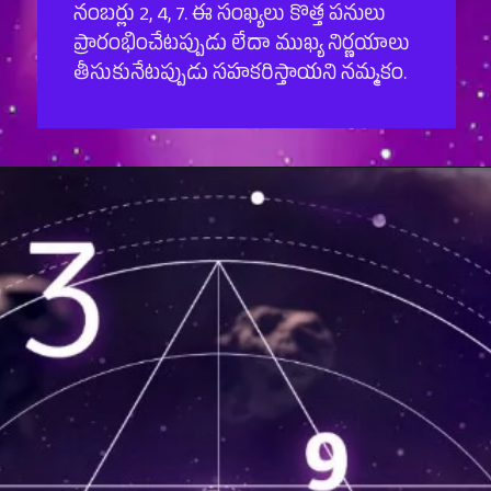
నంబర్లు 2, 4, 7. ఈ సంఖ్యలు కొత్త పనులు
ప్రారంభించేటప్పుడు లేదా ముఖ్య నిర్ణయాలు