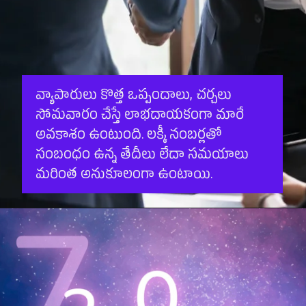
వ్యాపారులు కొత్త ఒప్పందాలు, చర్చలు
సోమవారం చేస్తే లాభదాయకంగా మారే
అవకాశం ఉంటుంది. లక్కీ నంబర్లతో
సంబంధం ఉన్న తేదీలు లేదా సమయాలు