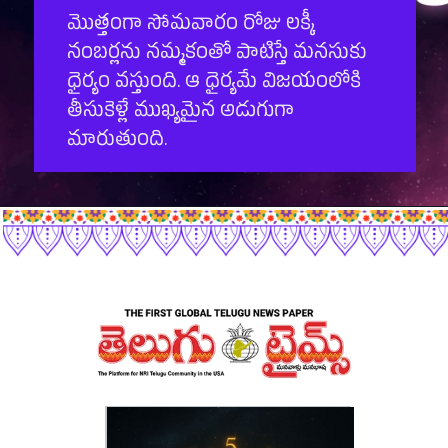
మొత్తంగా సోమవారం రోజు లక్కీ
నంబర్లను నమ్మకంతో పాటిస్తే మనసుకు
ధైర్యం వస్తుంది. ఆ ధైర్యమే విజయంలోకి
తీసుకెళ్లే ముఖ్యమైన అడుగుగా
మారుతుంది.