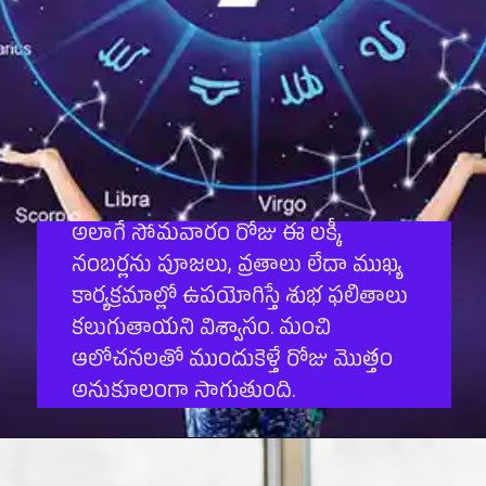
అలాగే సోమవారం రోజు ఈ లక్కీ
నంబర్లను పూజలు, వ్రతాలు లేదా ముఖ్య
కార్యక్రమాల్లో ఉపయోగిస్తే శుభ ఫలితాలు
కలుగుతాయని విశ్వాసం. మంచి
ఆలోచనలతో ముందుకెళ్తే రోజు మొత్తం