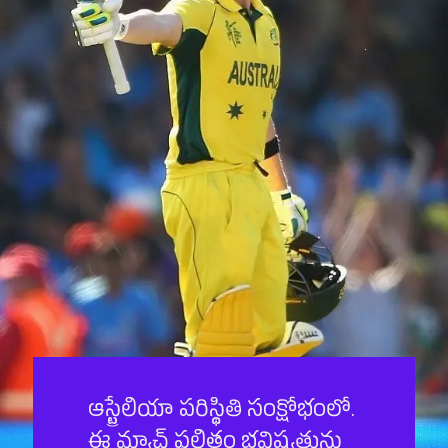
ఆస్ట్రేలియా పరిస్థితి సంక్షోభంలో.
ఈ మ్యాచ్ ఫలితం భవిష్యత్తును