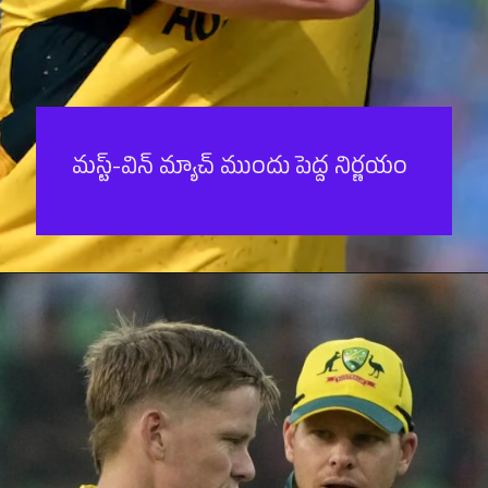
మస్ట్-విన్ మ్యాచ్ ముందు పెద్ద నిర్ణయం