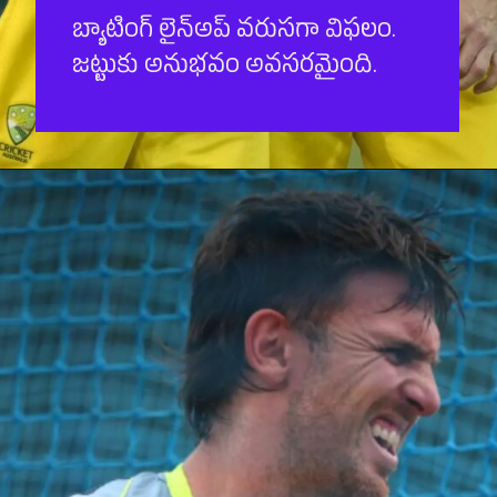
బ్యాటింగ్ లైన్‌అప్ వరుసగా విఫలం.
జట్టుకు అనుభవం అవసరమైంది.