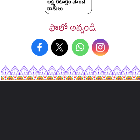
లక్ష్మీ కటాక్షం పొందే
రాశులు
ఫాలో అవ్వండి.