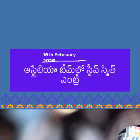
16th February
2026
ఆస్ట్రేలియా టీమ్‌లో స్టీవ్ స్మిత్
ఎంట్రీ