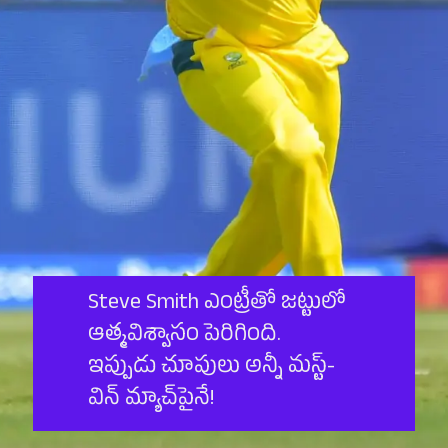
Steve Smith ఎంట్రీతో జట్టులో
ఆత్మవిశ్వాసం పెరిగింది.
ఇప్పుడు చూపులు అన్నీ మస్ట్-
విన్ మ్యాచ్‌పైనే!