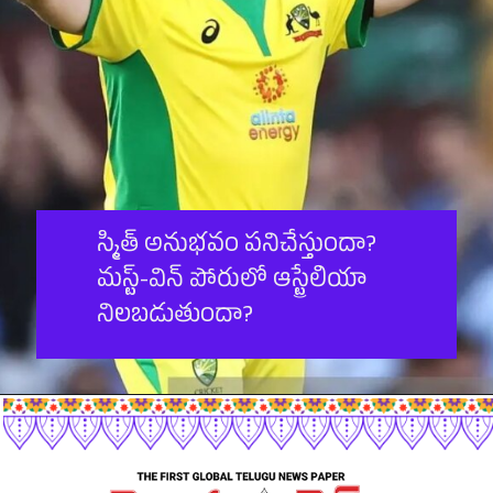
స్మిత్ అనుభవం పనిచేస్తుందా?
మస్ట్-విన్ పోరులో ఆస్ట్రేలియా
నిలబడుతుందా?