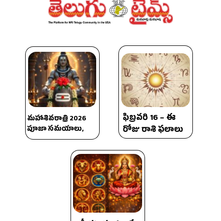
ఫిబ్రవరి 16 – ఈ
మహాశివరాత్రి 2026
రోజు రాశి ఫలాలు
పూజా సమయాలు,