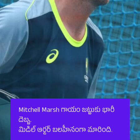
Mitchell Marsh గాయం జట్టుకు భారీ
దెబ్బ.
మిడిల్ ఆర్డర్ బలహీనంగా మారింది.