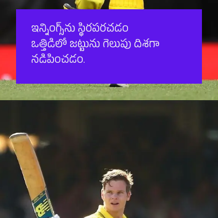
ఇన్నింగ్స్‌ను స్థిరపరచడం
ఒత్తిడిలో జట్టును గెలుపు దిశగా
నడిపించడం.