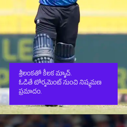
శ్రీలంకతో కీలక మ్యాచ్.
ఓడితే టోర్నమెంట్ నుంచి నిష్క్రమణ
ప్రమాదం.