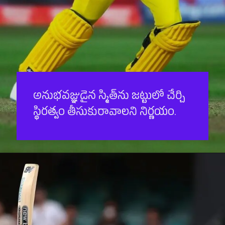
అనుభవజ్ఞుడైన స్మిత్‌ను జట్టులో చేర్చి
స్థిరత్వం తీసుకురావాలని నిర్ణయం.