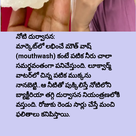
నోటి దుర్వాసన:
మార్కెట్‌లో లభించే మౌత్ వాష్
(mouthwash) కంటే పటిక నీరు చాలా
సమర్థవంతంగా పనిచేస్తుంది. లూక్వార్మ్
వాటర్‌లో చిన్న పటిక ముక్కను
నానబెట్టి..ఆ నీటితో పుక్కిలిస్తే నోటిలోని
బ్యాక్టీరియా తగ్గి దుర్వాసన నియంత్రణలోకి
వస్తుంది. రోజుకు రెండు సార్లు చేస్తే మంచి
ఫలితాలు కనిపిస్తాయి.