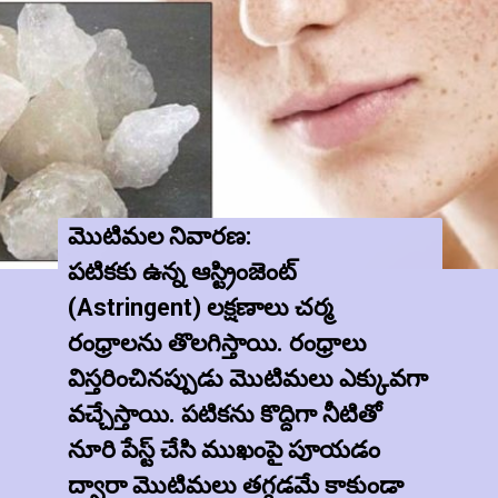
మొటిమల నివారణ:
పటికకు ఉన్న ఆస్ట్రింజెంట్
(Astringent) లక్షణాలు చర్మ
రంధ్రాలను తొలగిస్తాయి. రంధ్రాలు
విస్తరించినప్పుడు మొటిమలు ఎక్కువగా
వచ్చేస్తాయి. పటికను కొద్దిగా నీటితో
నూరి పేస్ట్ చేసి ముఖంపై పూయడం
ద్వారా మొటిమలు తగ్గడమే కాకుండా