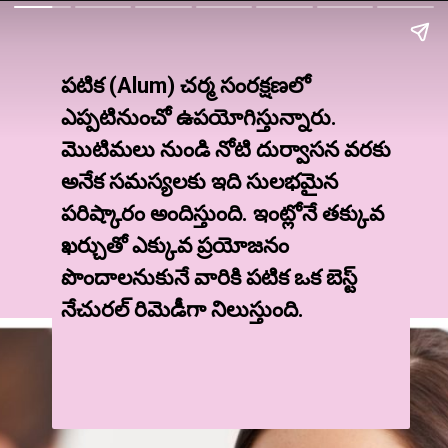
పటిక (Alum) చర్మ సంరక్షణలో
ఎప్పటినుంచో ఉపయోగిస్తున్నారు.
మొటిమలు నుండి నోటి దుర్వాసన వరకు
అనేక సమస్యలకు ఇది సులభమైన
పరిష్కారం అందిస్తుంది. ఇంట్లోనే తక్కువ
ఖర్చుతో ఎక్కువ ప్రయోజనం
పొందాలనుకునే వారికి పటిక ఒక బెస్ట్
నేచురల్ రిమెడీగా నిలుస్తుంది.