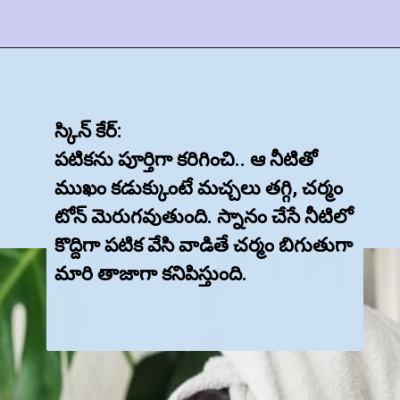
స్కిన్ కేర్:
పటికను పూర్తిగా కరిగించి.. ఆ నీటితో
ముఖం కడుక్కుంటే మచ్చలు తగ్గి, చర్మం
టోన్ మెరుగవుతుంది. స్నానం చేసే నీటిలో
కొద్దిగా పటిక వేసి వాడితే చర్మం బిగుతుగా
మారి తాజాగా కనిపిస్తుంది.