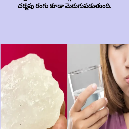
చర్మపు రంగు కూడా మెరుగుపడుతుంది.