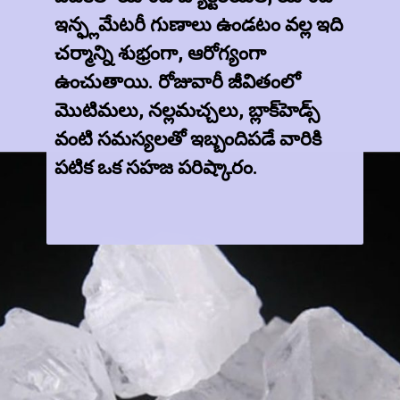
ఇన్ఫ్లమేటరీ గుణాలు ఉండటం వల్ల ఇది
చర్మాన్ని శుభ్రంగా, ఆరోగ్యంగా
ఉంచుతాయి. రోజువారీ జీవితంలో
మొటిమలు, నల్లమచ్చలు, బ్లాక్‌హెడ్స్
వంటి సమస్యలతో ఇబ్బందిపడే వారికి
పటిక ఒక సహజ పరిష్కారం.