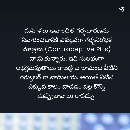
మహిళలు అవాంఛిత గర్భధారణను
నివారించడానికి ఎక్కువగా గర్భనిరోధక
మాత్రలు (Contraceptive Pills)
వాడుతున్నారు. ఇవి సులభంగా
లభ్యమవుతాయి కాబట్టి చాలామంది వీటిని
రెగ్యులర్ గా వాడుతారు. అయితే వీటిని
ఎక్కువ కాలం వాడడం వల్ల కొన్ని
దుష్ప్రభావాలు రావచ్చు.