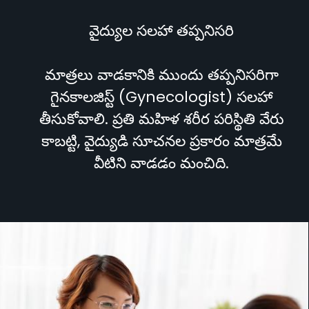
వైద్యుల సలహా తప్పనిసరి
మాత్రలు వాడకానికి ముందు తప్పనిసరిగా
గైనకాలజిస్ట్ (Gynecologist) సలహా
తీసుకోవాలి. ప్రతి మహిళ శరీర పరిస్థితి వేరు
కాబట్టి, వైద్యుడి సూచనల ప్రకారం మాత్రమే
వీటిని వాడడం మంచిది.