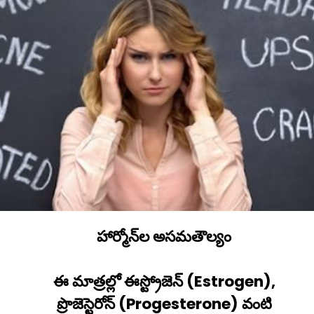
హార్మోన్‌ల అసమతౌల్యం
ఈ మాత్రల్లో ఈస్ట్రోజెన్‌ (Estrogen),
ప్రొజెస్టెరోన్‌ (Progesterone) వంటి