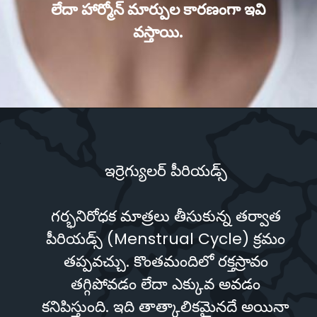
లేదా హార్మోన్ మార్పుల కారణంగా ఇవి
వస్తాయి.
ఇర్రెగ్యులర్ పీరియడ్స్
గర్భనిరోధక మాత్రలు తీసుకున్న తర్వాత
పీరియడ్స్ (Menstrual Cycle) క్రమం
తప్పవచ్చు. కొంతమందిలో రక్తస్రావం
తగ్గిపోవడం లేదా ఎక్కువ అవడం
కనిపిస్తుంది. ఇది తాత్కాలికమైనదే అయినా