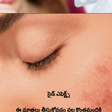
సైడ్ ఎఫెక్ట్స్
ఈ మాత్రలు తీసుకోవడం వల్ల కొంతమందికి