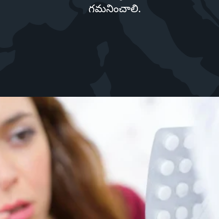
గమనించాలి.