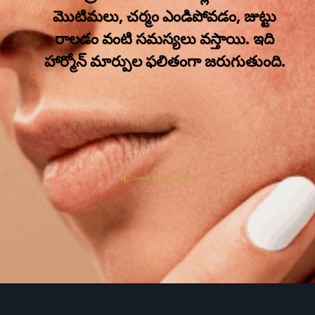
మొటిమలు, చర్మం ఎండిపోవడం, జుట్టు
రాలడం వంటి సమస్యలు వస్తాయి. ఇది
హార్మోన్ మార్పుల ఫలితంగా జరుగుతుంది.