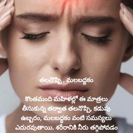
తలనొప్పి , మలబద్దకం
కొంతమంది మహిళల్లో ఈ మాత్రలు
తీసుకున్న తర్వాత తలనొప్పి, కడుపు
ఉబ్బరం, మలబద్ధకం వంటి సమస్యలు
ఎదురవుతాయి. శరీరానికి నీరు తగ్గిపోవడం