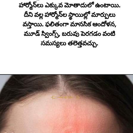
హార్మోన్‌లు ఎక్కువ మోతాదులో ఉంటాయి.
దీని వల్ల హార్మోన్‌ల స్థాయిల్లో మార్పులు
వస్తాయి. ఫలితంగా మానసిక ఆందోళన,
మూడ్ స్వింగ్స్‌, బరువు పెరగడం వంటి
సమస్యలు తలెత్తవచ్చు.