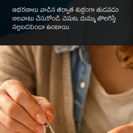
ఆభరణాలు వాడిన తర్వాత శుభ్రంగా తుడవడం
అలవాటు చేసుకోండి. చెమట, దుమ్ము తొలగిస్తే
నల్లబడకుండా ఉంటాయి.