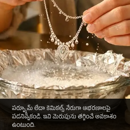
పర్ఫ్యూమ్ లేదా కెమికల్స్ నేరుగా ఆభరణాలపై
పడనివ్వకండి. ఇవి మెరుపును తగ్గించే అవకాశం
ఉంటుంది.