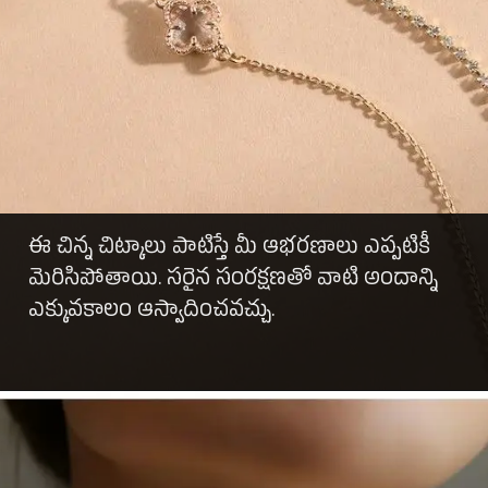
ఈ చిన్న చిట్కాలు పాటిస్తే మీ ఆభరణాలు ఎప్పటికీ
మెరిసిపోతాయి. సరైన సంరక్షణతో వాటి అందాన్ని
ఎక్కువకాలం ఆస్వాదించవచ్చు.