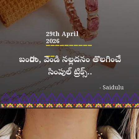
29th April
__________
2026
__
బంగారం, వెండి నల్లదనం తొలగించే
సింపుల్ ట్రిక్స్..
- Saidulu