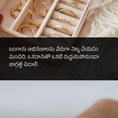
బంగారు ఆభరణాలను వేరుగా నిల్వ చేయడం
మంచిది. ఒకదానితో ఒకటి రుద్దుకుపోకుండా
జాగ్రత్త పడాలి.