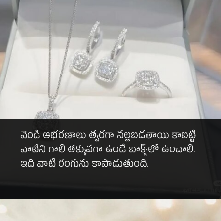
వెండి ఆభరణాలు త్వరగా నల్లబడతాయి కాబట్టి
వాటిని గాలి తక్కువగా ఉండే బాక్స్‌లో ఉంచాలి.
ఇది వాటి రంగును కాపాడుతుంది.