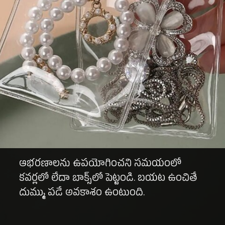
ఆభరణాలను ఉపయోగించని సమయంలో
కవర్లలో లేదా బాక్స్‌లో పెట్టండి. బయట ఉంచితే
దుమ్ము పడే అవకాశం ఉంటుంది.