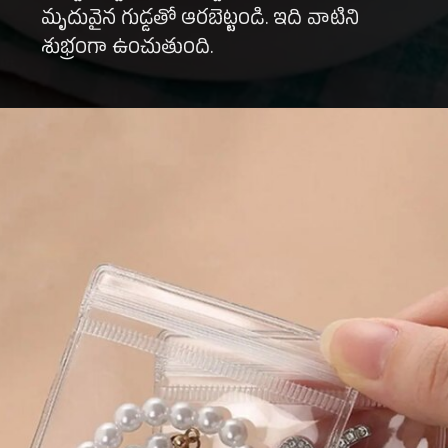
మృదువైన గుడ్డతో ఆరబెట్టండి. ఇది వాటిని
శుభ్రంగా ఉంచుతుంది.