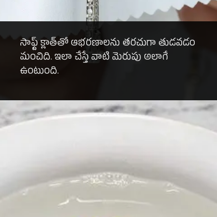
సాఫ్ట్ క్లాత్‌తో ఆభరణాలను తరచుగా తుడవడం
మంచిది. ఇలా చేస్తే వాటి మెరుపు అలాగే
ఉంటుంది.