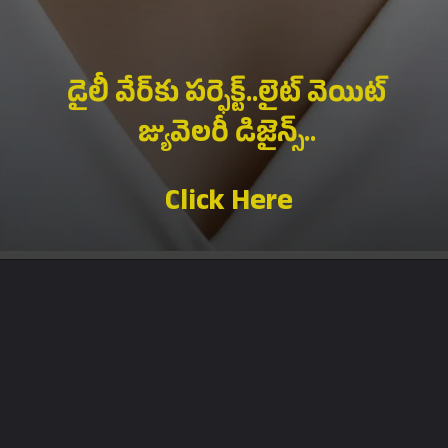
డైలీ వేర్‌కు పర్ఫెక్ట్..లైట్ వెయిట్
జ్యువెలరీ డిజైన్స్..
Click Here