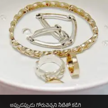
అప్పుడప్పుడు గోరువెచ్చని నీటితో కడిగి