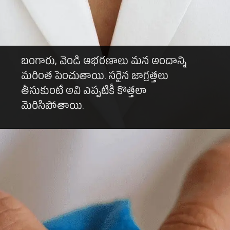
బంగారు, వెండి ఆభరణాలు మన అందాన్ని
మరింత పెంచుతాయి. సరైన జాగ్రత్తలు
తీసుకుంటే అవి ఎప్పటికీ కొత్తలా