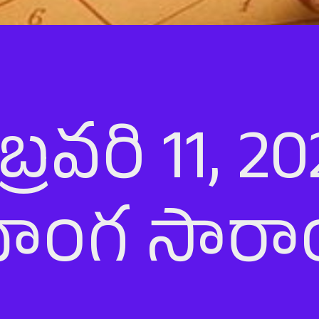
బ్రవరి 11, 2
ాంగ సారాం