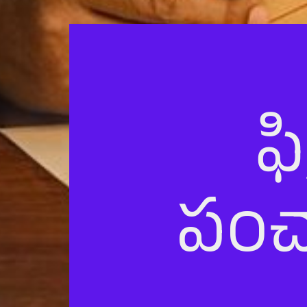
ఫి
పంచ