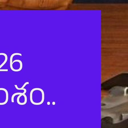
026
శం..