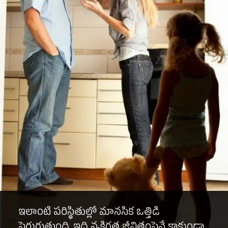
ఇలాంటి పరిస్థితుల్లో మానసిక ఒత్తిడి
పెరుగుతుంది. ఇది వ్యక్తిగత జీవితంపైనే కాకుండా