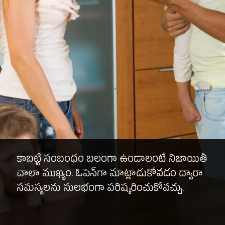
కాబట్టి సంబంధం బలంగా ఉండాలంటే నిజాయితీ
చాలా ముఖ్యం. ఓపెన్‌గా మాట్లాడుకోవడం ద్వారా
సమస్యలను సులభంగా పరిష్కరించుకోవచ్చు.