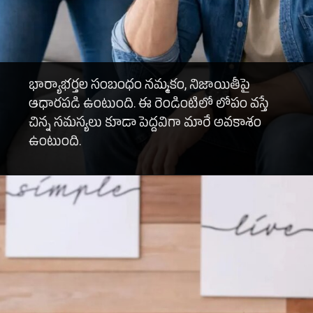
భార్యాభర్తల సంబంధం నమ్మకం, నిజాయితీపై
ఆధారపడి ఉంటుంది. ఈ రెండింటిలో లోపం వస్తే
చిన్న సమస్యలు కూడా పెద్దవిగా మారే అవకాశం
ఉంటుంది.