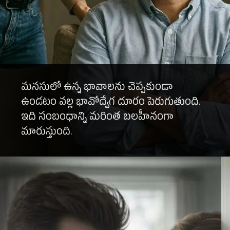
మనసులో ఉన్న భావాలను చెప్పకుండా
ఉండటం వల్ల భావోద్వేగ దూరం పెరుగుతుంది.
ఇది సంబంధాన్ని మరింత బలహీనంగా
మారుస్తుంది.