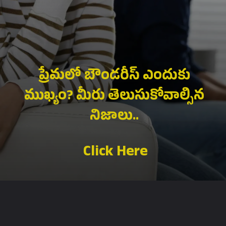
ప్రేమలో బౌండరీస్ ఎందుకు
ముఖ్యం? మీరు తెలుసుకోవాల్సిన
నిజాలు..
Click Here