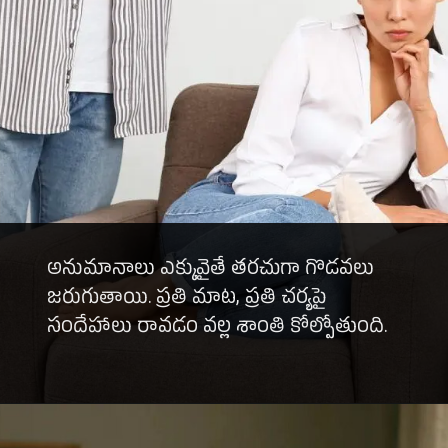
అనుమానాలు ఎక్కువైతే తరచుగా గొడవలు
జరుగుతాయి. ప్రతి మాట, ప్రతి చర్యపై
సందేహాలు రావడం వల్ల శాంతి కోల్పోతుంది.