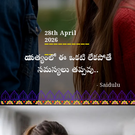
28th April
__________
2026
__
దాంపత్యంలో ఈ ఒకటి లేకపోతే
సమస్యలు తప్పవు..
- Saidulu