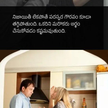
నిజాయితీ లేకపోతే పరస్పర గౌరవం కూడా
తగ్గిపోతుంది. ఒకరిని మరొకరు అర్థం
చేసుకోవడం కష్టమవుతుంది.