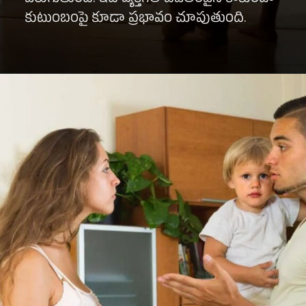
కుటుంబంపై కూడా ప్రభావం చూపుతుంది.