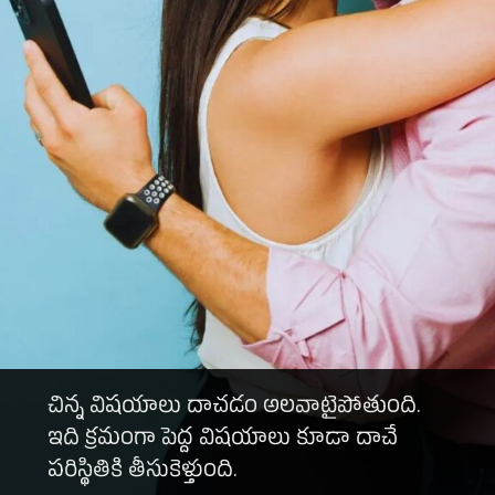
చిన్న విషయాలు దాచడం అలవాటైపోతుంది.
ఇది క్రమంగా పెద్ద విషయాలు కూడా దాచే
పరిస్థితికి తీసుకెళ్తుంది.