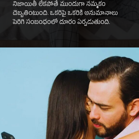
నిజాయితీ లేకపోతే ముందుగా నమ్మకం
దెబ్బతింటుంది. ఒకరిపై ఒకరికి అనుమానాలు
పెరిగి సంబంధంలో దూరం ఏర్పడుతుంది.