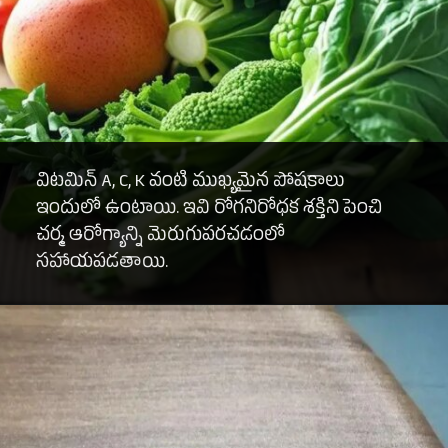
విటమిన్ A, C, K వంటి ముఖ్యమైన పోషకాలు
ఇందులో ఉంటాయి. ఇవి రోగనిరోధక శక్తిని పెంచి
చర్మ ఆరోగ్యాన్ని మెరుగుపరచడంలో
సహాయపడతాయి.