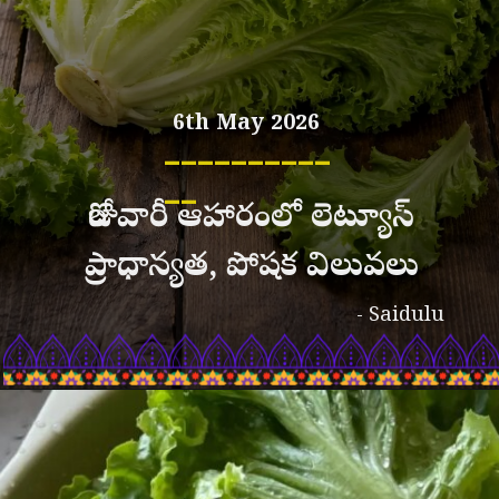
6th May 2026
__________
__
రోజువారీ ఆహారంలో లెట్యూస్
ప్రాధాన్యత, పోషక విలువలు
- Saidulu