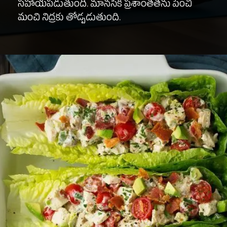
సహాయపడుతుంది. మానసిక ప్రశాంతతను పెంచి
మంచి నిద్రకు తోడ్పడుతుంది.