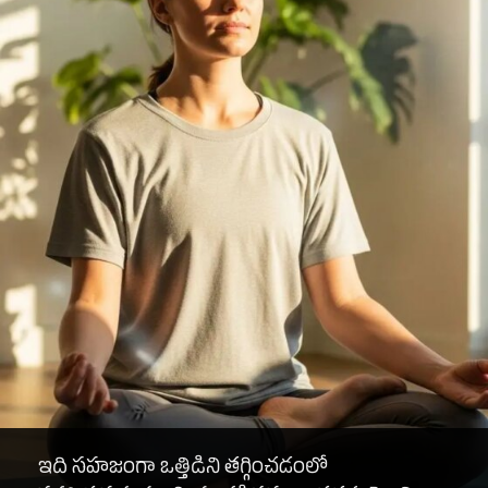
ఇది సహజంగా ఒత్తిడిని తగ్గించడంలో