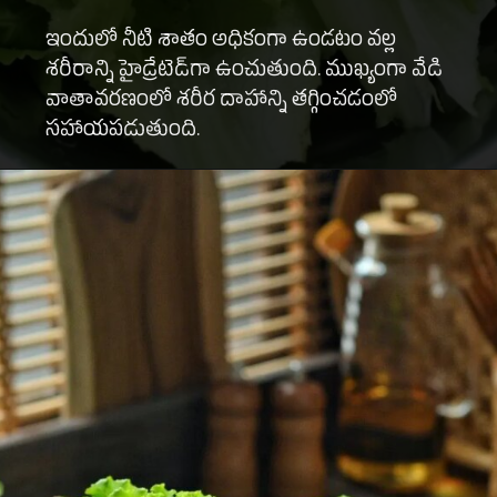
ఇందులో నీటి శాతం అధికంగా ఉండటం వల్ల
శరీరాన్ని హైడ్రేటెడ్‌గా ఉంచుతుంది. ముఖ్యంగా వేడి
వాతావరణంలో శరీర దాహాన్ని తగ్గించడంలో
సహాయపడుతుంది.