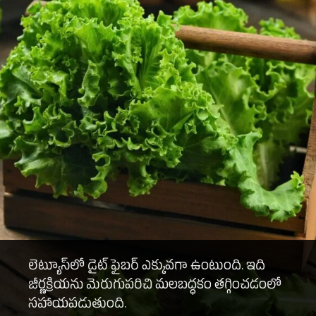
లెట్యూస్‌లో డైట్ ఫైబర్ ఎక్కువగా ఉంటుంది. ఇది
జీర్ణక్రియను మెరుగుపరిచి మలబద్ధకం తగ్గించడంలో
సహాయపడుతుంది.