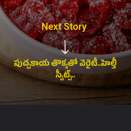
Next Story
పుచ్చకాయ తొక్కతో వెరైటీ..హెల్తీ
స్వీట్స్..