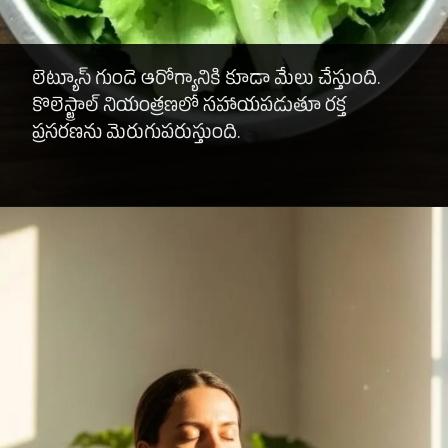
లెట్యూస్ గుండె ఆరోగ్యానికి కూడా మేలు చేస్తుంది.
కొలెస్ట్రాల్ నియంత్రణలో సహాయపడుతూ రక్త
ప్రసరణను మెరుగుపరుస్తుంది.