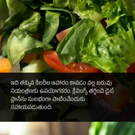
ఇది తక్కువ కేలరీల ఆహారం కావడం వల్ల బరువు
నియంత్రణకు ఉపయోగకరం. క్రేవింగ్స్ తగ్గించి డైట్
ప్లాన్‌ను సులభంగా పాటించేందుకు
సహాయపడుతుంది.