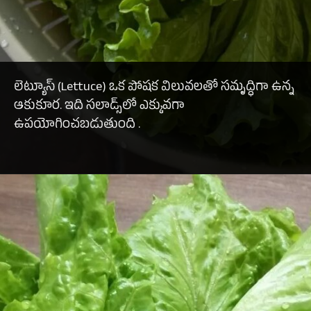
లెట్యూస్ (Lettuce) ఒక పోషక విలువలతో సమృద్ధిగా ఉన్న
ఆకుకూర. ఇది సలాడ్స్‌లో ఎక్కువగా
ఉపయోగించబడుతుంది .