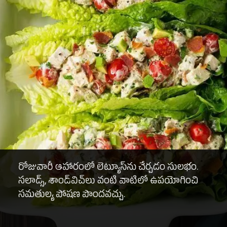
రోజువారీ ఆహారంలో లెట్యూస్‌ను చేర్చడం సులభం.
సలాడ్స్, శాండ్‌విచ్‌లు వంటి వాటిలో ఉపయోగించి
సమతుల్య పోషణ పొందవచ్చు.