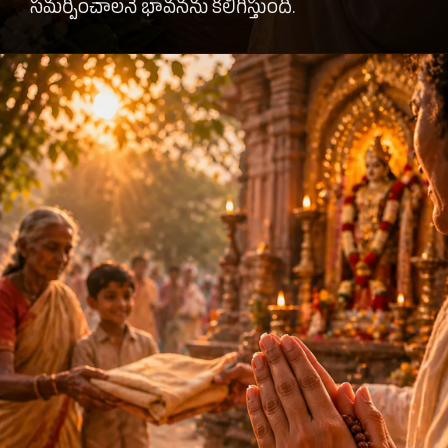
సమర్పించాలనే భావనను కలిగిస్తుంది.