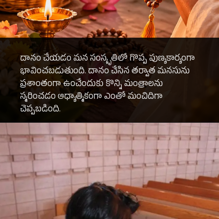
దానం చేయడం మన సంస్కృతిలో గొప్ప పుణ్యకార్యంగా
భావించబడుతుంది. దానం చేసిన తర్వాత మనసును
ప్రశాంతంగా ఉంచేందుకు కొన్ని మంత్రాలను
స్మరించడం ఆధ్యాత్మికంగా ఎంతో మంచిదిగా
చెప్పబడింది.