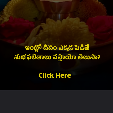
ఇంట్లో దీపం ఎక్కడ పెడితే
శుభఫలితాలు వస్తాయో తెలుసా?
Click Here