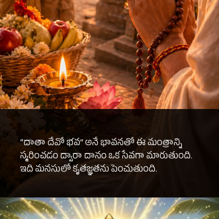
“దాతా దేవో భవ” అనే భావనతో ఈ మంత్రాన్ని
స్మరించడం ద్వారా దానం ఒక సేవగా మారుతుంది.
ఇది మనసులో కృతజ్ఞతను పెంచుతుంది.