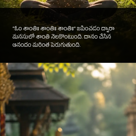
“ఓం శాంతిః శాంతిః శాంతిః” జపించడం ద్వారా
మనసులో శాంతి నెలకొంటుంది. దానం చేసిన
ఆనందం మరింత పెరుగుతుంది.