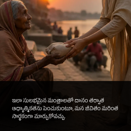
ఇలా సులభమైన మంత్రాలతో దానం తర్వాత
ఆధ్యాత్మికతను పెంచుకుంటూ, మన జీవితం మరింత
సార్థకంగా మార్చుకోవచ్చు.