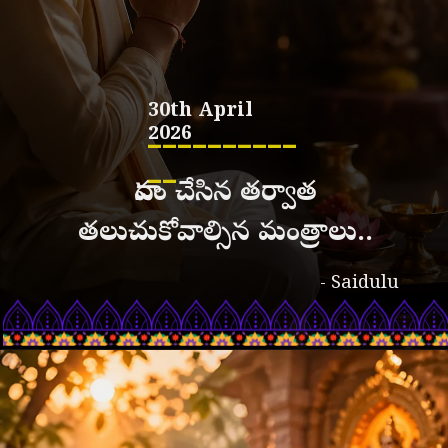
30th April
__________
2026
__
దానం చేసిన తర్వాత
తలుచుకోవాల్సిన మంత్రాలు..
- Saidulu