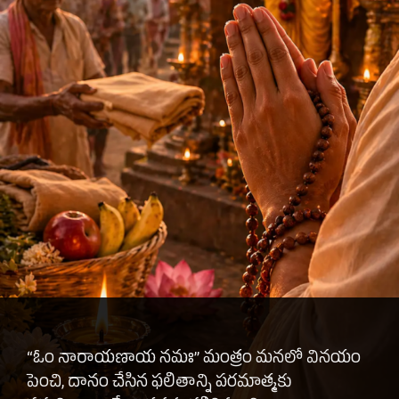
“ఓం నారాయణాయ నమః” మంత్రం మనలో వినయం
పెంచి, దానం చేసిన ఫలితాన్ని పరమాత్మకు