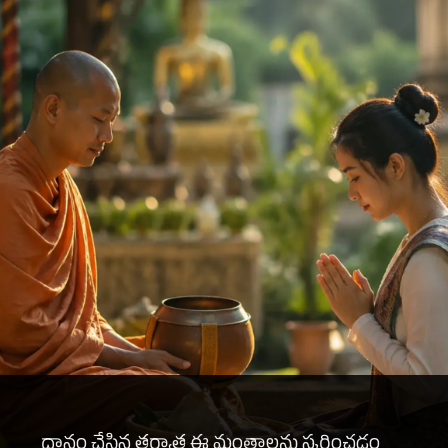
దానం చేసిన తర్వాత ఈ మంత్రాలను స్మరించడం