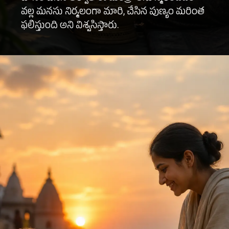
వల్ల మనసు నిర్మలంగా మారి, చేసిన పుణ్యం మరింత
ఫలిస్తుంది అని విశ్వసిస్తారు.