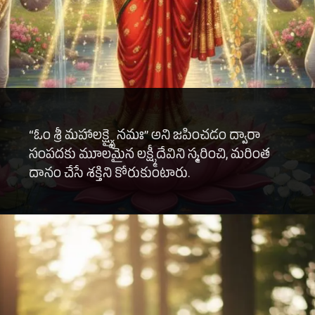
“ఓం శ్రీ మహాలక్ష్మ్యై నమః” అని జపించడం ద్వారా
సంపదకు మూలమైన లక్ష్మీదేవిని స్మరించి, మరింత
దానం చేసే శక్తిని కోరుకుంటారు.