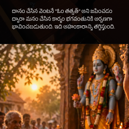
దానం చేసిన వెంటనే “ఓం తత్సత్” అని జపించడం
ద్వారా మనం చేసిన కార్యం భగవంతునికి అర్పణగా
భావించబడుతుంది. ఇది అహంకారాన్ని తగ్గిస్తుంది.