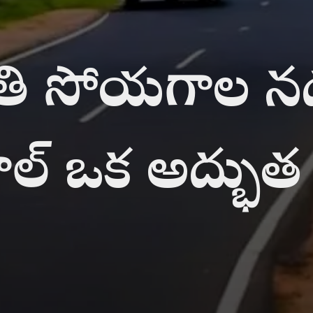
కృతి సోయగాల 
ాల్ ఒక అద్భుత స