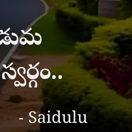
నడుమ
్వర్గం..
- Saidulu