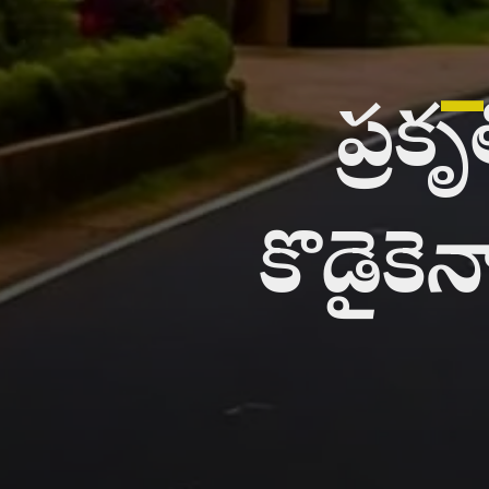
_
ప్ర
కొడైకెన