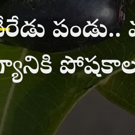
_
నేరేడు పండు.
్యానికి పోషకాల