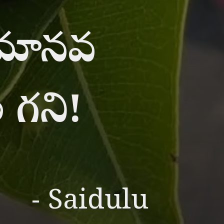
. మానవ
 గని!
- Saidulu