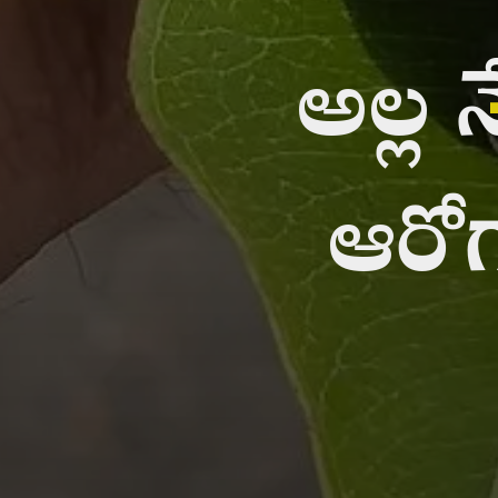
అల్ల 
ఆరోగ