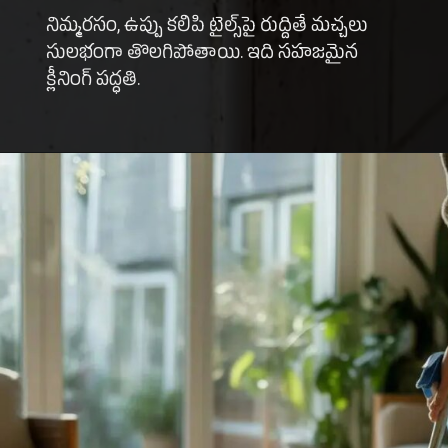
నిమ్మరసం, ఉప్పు కలిపి టైల్స్‌పై రుద్దితే మచ్చలు
సులభంగా తొలగిపోతాయి. ఇది సహజమైన