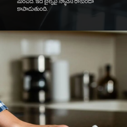
మంచిది. ఇది టైల్స్‌పై స్క్రాచెస్ రాకుండా