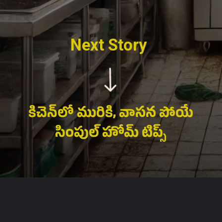
Next Story
కిచెన్‌లో మురికి, వాసన పోయే
సింపుల్ హోమ్ టిప్స్