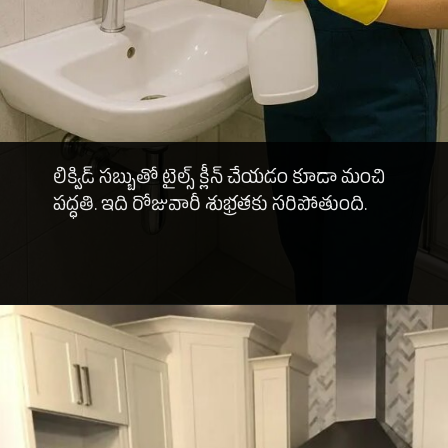
లిక్విడ్ సబ్బుతో టైల్స్ క్లీన్ చేయడం కూడా మంచి