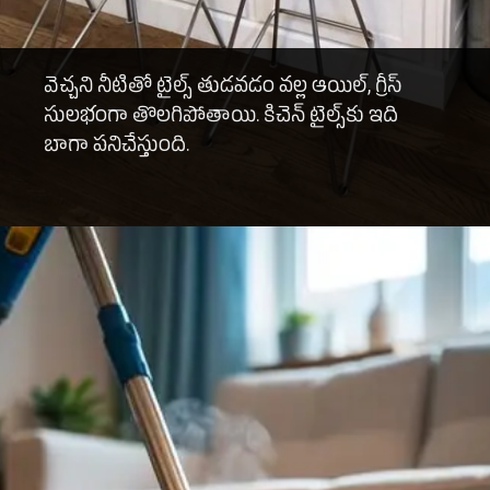
వెచ్చని నీటితో టైల్స్ తుడవడం వల్ల ఆయిల్, గ్రీస్
సులభంగా తొలగిపోతాయి. కిచెన్ టైల్స్‌కు ఇది