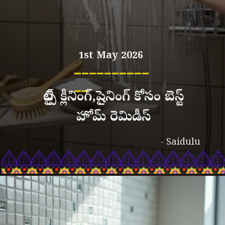
1st May 2026
__________
__
టైల్స్ క్లీనింగ్,షైనింగ్ కోసం బెస్ట్
హోమ్ రెమిడీస్
- Saidulu