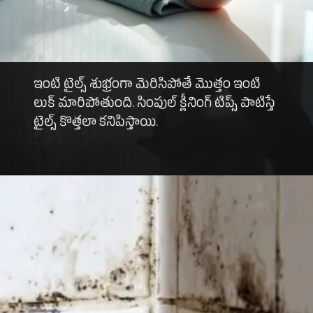
ఇంటి టైల్స్ శుభ్రంగా మెరిసిపోతే మొత్తం ఇంటి
లుక్ మారిపోతుంది. సింపుల్ క్లీనింగ్ టిప్స్ పాటిస్తే
టైల్స్ కొత్తలా కనిపిస్తాయి.