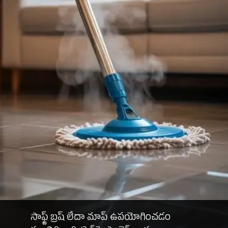
సాఫ్ట్ బ్రష్ లేదా మాప్ ఉపయోగించడం