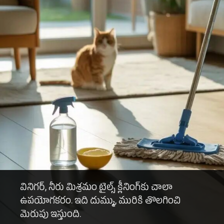
వినిగర్, నీరు మిశ్రమం టైల్స్ క్లీనింగ్‌కు చాలా
ఉపయోగకరం. ఇది దుమ్ము, మురికి తొలగించి