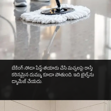
బేకింగ్ సోడా పేస్ట్ తయారు చేసి మచ్చలపై రాస్తే
కఠినమైన దుమ్ము కూడా పోతుంది. ఇది టైల్స్‌ను