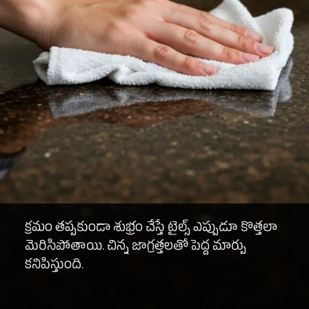
క్రమం తప్పకుండా శుభ్రం చేస్తే టైల్స్ ఎప్పుడూ కొత్తలా
మెరిసిపోతాయి. చిన్న జాగ్రత్తలతో పెద్ద మార్పు